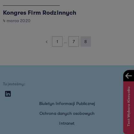
Kongres Firm Rodzinnych
4 marca 2020
Stronicowanie
Strona
1
Bieżąca
7
Bieżąca
8
...
strona
strona
Tu jesteśmy:
Test Wyboru Kierunku
Biuletyn Informacji Publicznej
Ochrona danych osobowych
Intranet