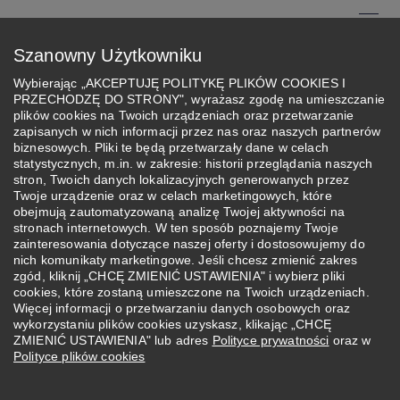
Przejdź
do
Menu
Szanowny Użytkowniku
treści
Szukaj
Wybierając „AKCEPTUJĘ POLITYKĘ PLIKÓW COOKIES I
PRZECHODZĘ DO STRONY", wyrażasz zgodę na umieszczanie
Federacja Naukowa
plików cookies na Twoich urządzeniach oraz przetwarzanie
zapisanych w nich informacji przez nas oraz naszych partnerów
biznesowych. Pliki te będą przetwarzały dane w celach
Aktualności
statystycznych, m.in. w zakresie: historii przeglądania naszych
stron, Twoich danych lokalizacyjnych generowanych przez
Twoje urządzenie oraz w celach marketingowych, które
obejmują zautomatyzowaną analizę Twojej aktywności na
stronach internetowych. W ten sposób poznajemy Twoje
zainteresowania dotyczące naszej oferty i dostosowujemy do
nich komunikaty marketingowe. Jeśli chcesz zmienić zakres
zgód, kliknij „CHCĘ ZMIENIĆ USTAWIENIA" i wybierz pliki
cookies, które zostaną umieszczone na Twoich urządzeniach.
Więcej informacji o przetwarzaniu danych osobowych oraz
wykorzystaniu plików cookies uzyskasz, klikając „CHCĘ
ZMIENIĆ USTAWIENIA" lub adres
Polityce prywatności
oraz w
Polityce plików cookies