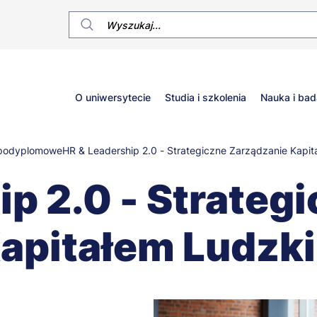
Główne
O uniwersytecie
Studia i szkolenia
Nauka i bad
menu
 podyplomowe
HR & Leadership 2.0 - Strategiczne Zarządzanie Kapi
p 2.0 - Strateg
Kapitałem Ludzk