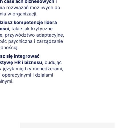
ch case’ach biznesowych
i
nia rozwiązań możliwych do
ia w organizacji.
ziesz kompetencje lidera
ości
, takie jak krytyczne
ie, przywództwo adaptacyjne,
ść psychiczna i zarządzanie
dnością.
sz się integrować
ktywę HR i biznesu
, budując
y język między menedżerami,
i operacyjnymi i działami
lnymi.