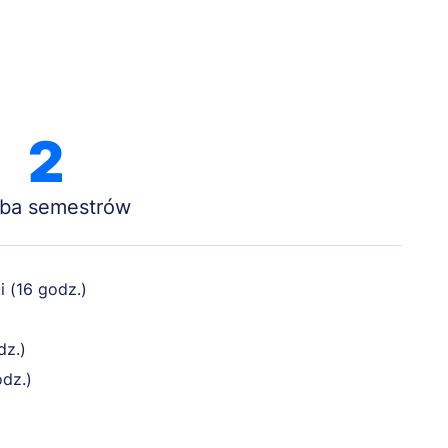
2
zba semestrów
 (16 godz.)
dz.)
odz.)