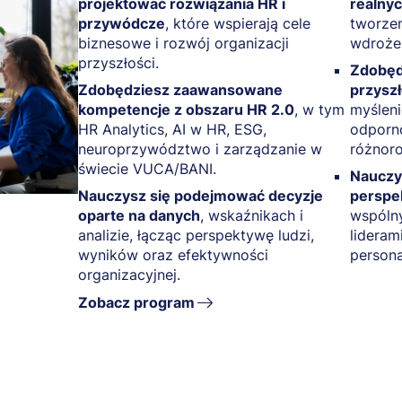
projektować rozwiązania HR i
realny
przywódcze
, które wspierają cele
tworze
biznesowe i rozwój organizacji
wdrożen
przyszłości.
Zdobęd
Zdobędziesz zaawansowane
przyszł
kompetencje z obszaru HR 2.0
, w tym
myślen
HR Analytics, AI w HR, ESG,
odporno
neuroprzywództwo i zarządzanie w
różnoro
świecie VUCA/BANI.
Nauczy
Nauczysz się podejmować decyzje
perspe
oparte na danych
, wskaźnikach i
wspóln
analizie, łącząc perspektywę ludzi,
lideram
wyników oraz efektywności
persona
organizacyjnej.
Zobacz program