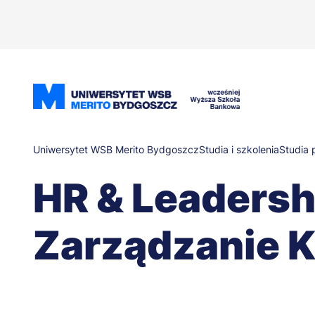
Przejdź
do
treści
Ścieżka
Uniwersytet WSB Merito Bydgoszcz
Studia i szkolenia
Studia
HR & Leadershi
nawigacyjna
Zarządzanie 