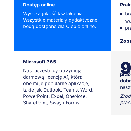
Dostęp online
Prak
Wysoka jakość kształcenia.
br
Wszystkie materiały dydaktyczne
wa
będą dostępne dla Ciebie online.
pr
Zoba
Microsoft 365
Nasi uczestnicy otrzymują
prac
darmową licencję A1, która
dobr
obejmuje popularne aplikacje,
nasz
takie jak Outlook, Teams, Word,
Źródł
PowerPoint, Excel, OneNote,
prac
SharePoint, Sway i Forms.