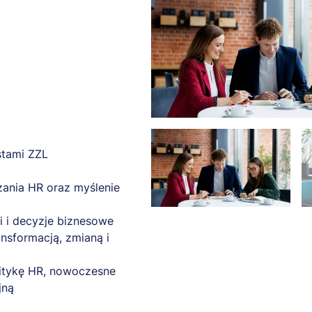
stami ZZL
ania HR oraz myślenie
i i decyzje biznesowe
nsformacją, zmianą i
litykę HR, nowoczesne
jną