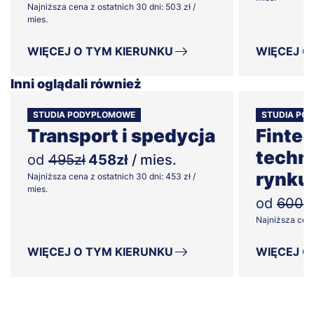
Najniższa cena z ostatnich 30 dni: 503 zł /
mies.
WIĘCEJ O TYM KIERUNKU
WIĘCEJ O
Inni oglądali również
STUDIA PODYPLOMOWE
STUDIA PO
Transport i spedycja
Fintec
techn
od
495zł
458zł
/ mies.
rynku
Najniższa cena z ostatnich 30 dni: 453 zł /
mies.
od
600z
Najniższa cena 
WIĘCEJ O TYM KIERUNKU
WIĘCEJ O