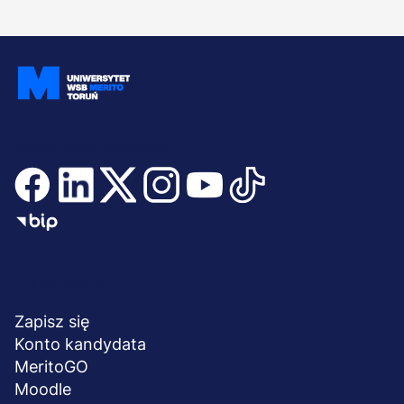
Dołącz i bądź na bieżąco
Menu
NA SKRÓTY
stopka
Zapisz się
Konto kandydata
MeritoGO
Moodle