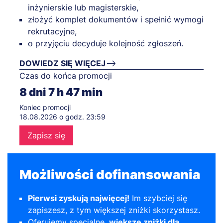
inżynierskie lub magisterskie,
złożyć komplet dokumentów i spełnić wymogi
rekrutacyjne,
o przyjęciu decyduje kolejność zgłoszeń.
DOWIEDZ SIĘ WIĘCEJ
Czas do końca promocji
8
dni
7
h
47
min
Koniec promocji
18.08.2026 o godz. 23:59
Zapisz się
Możliwości dofinansowania
Pierwsi zyskują najwięcej!
Im szybciej się
zapiszesz, z tym większej zniżki skorzystasz.
Oferujemy specjalne,
większe zniżki dla