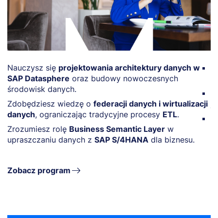
Nauczysz się
projektowania architektury danych w
N
SAP Datasphere
oraz budowy nowoczesnych
p
środowisk danych.
P
Zdobędziesz wiedzę o
federacji danych i wirtualizacji
j
danych
, ograniczając tradycyjne procesy
ETL
.
R
Zrozumiesz rolę
Business Semantic Layer
w
M
upraszczaniu danych z
SAP S/4HANA
dla biznesu.
Zobacz program