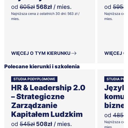
od
605zł
568zł
/ mies.
od
595zł
Najniższa cena z ostatnich 30 dni: 563 zł /
Najniższa cena
mies.
mies.
WIĘCEJ O TYM KIERUNKU
WIĘCEJ O
Polecane kierunki i szkolenia
STUDIA PODYPLOMOWE
STUDIA PO
HR & Leadership 2.0
Język
– Strategiczne
komun
Zarządzanie
bizne
Kapitałem Ludzkim
od
485zł
Najniższa cena
od
545zł
508zł
/ mies.
mies.