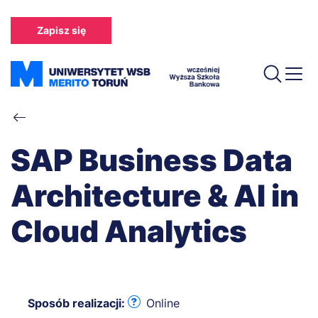
Przejdź
do
Zapisz się
treści
Ścieżka
nawigacyjna
SAP Business Data
Architecture & AI in
Cloud Analytics
Sposób realizacji:
Online