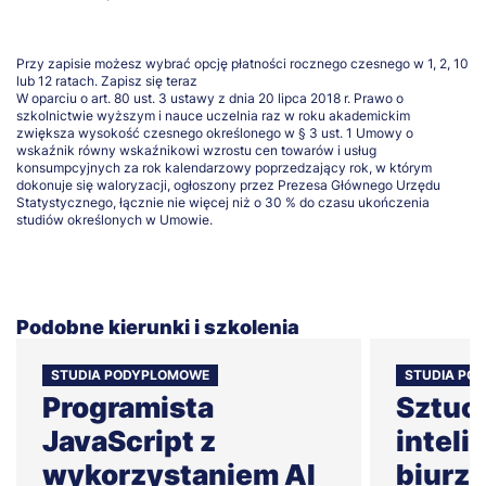
Przy zapisie możesz wybrać opcję płatności rocznego czesnego w 1, 2, 10
lub 12 ratach.
Zapisz się teraz
W oparciu o art. 80 ust. 3 ustawy z dnia 20 lipca 2018 r. Prawo o
szkolnictwie wyższym i nauce uczelnia raz w roku akademickim
zwiększa wysokość czesnego określonego w § 3 ust. 1 Umowy o
wskaźnik równy wskaźnikowi wzrostu cen towarów i usług
konsumpcyjnych za rok kalendarzowy poprzedzający rok, w którym
dokonuje się waloryzacji, ogłoszony przez Prezesa Głównego Urzędu
Statystycznego, łącznie nie więcej niż o 30 % do czasu ukończenia
studiów określonych w Umowie.
Podobne kierunki i szkolenia
STUDIA PODYPLOMOWE
STUDIA PO
Programista
Sztuc
JavaScript z
inteli
wykorzystaniem AI
biurz