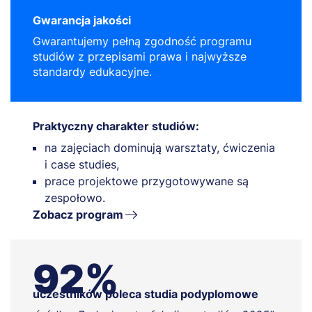
Gwarancja jakości
Gwarantujemy pełną zgodność programu
studiów z przepisami prawa i najwyższe
standardy edukacyjne.
Praktyczny charakter studiów:
na zajęciach dominują warsztaty, ćwiczenia
i case studies,
prace projektowe przygotowywane są
zespołowo.
Zobacz program
92%
uczestników poleca studia podyplomowe