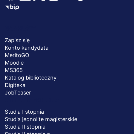
Menu
NA SKRÓTY
stopka
Zapisz się
Konto kandydata
MeritoGO
Moodle
MS365
Katalog biblioteczny
Digiteka
JobTeaser
STUDIA I SZKOLENIA
Studia I stopnia
Studia jednolite magisterskie
Studia II stopnia