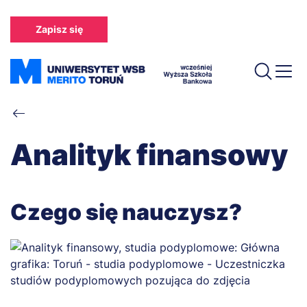
Przejdź
do
Zapisz się
treści
Ścieżka
nawigacyjna
Analityk finansowy
Czego się nauczysz?