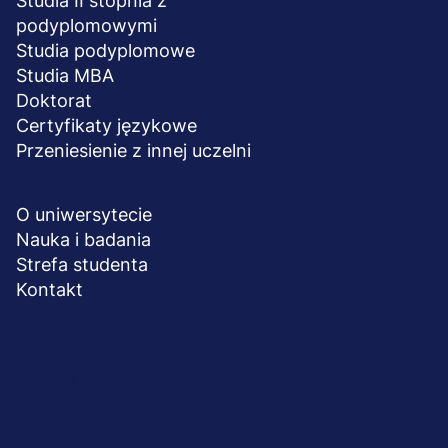
Studia II stopnia z
podyplomowymi
Studia podyplomowe
Studia MBA
Doktorat
Certyfikaty językowe
Przeniesienie z innej uczelni
UCZELNIA
O uniwersytecie
Nauka i badania
Strefa studenta
Kontakt
Menu
© 2026 UWSB Merito
stopka-
Ochrona danych osobowych
Ochrona osób małoletnich