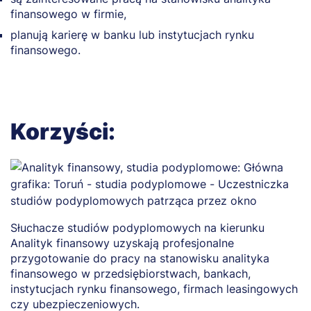
finansowego w firmie,
planują karierę w banku lub instytucjach rynku
finansowego.
Korzyści:
Słuchacze studiów podyplomowych na kierunku
U
Analityk finansowy uzyskają profesjonalne
d
przygotowanie do pracy na stanowisku analityka
d
finansowego w przedsiębiorstwach, bankach,
f
instytucjach rynku finansowego, firmach leasingowych
A
czy ubezpieczeniowych.
u