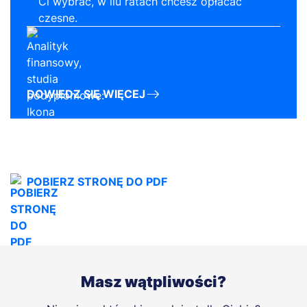
Ci wybrać, w ilu ratach chcesz opłacać
czesne.
DOWIEDZ SIĘ WIĘCEJ
POBIERZ STRONĘ DO PDF
Masz wątpliwości?