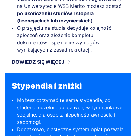
na Uniwersytecie WSB Merito możesz zostać
po ukończeniu studiów I stopnia
(licencjackich lub inżynierskich).
O przyjęciu na studia decyduje kolejność
zgłoszeń oraz złożenie kompletu
dokumentów i spełnienie wymogów
wynikających z zasad rekrutacji.
DOWIEDZ SIĘ WIĘCEJ
Stypendia i zniżki
Możesz otrzymać te same stypendia, co
studenci uczelni publicznych, w tym naukowe,
socjalne, dla osób z niepełnośprawnością i
zapomogi.
Dodatkowo, elastyczny system opłat pozwala