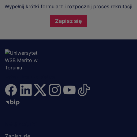
Wypełnij krótki formularz i rozpocznij proces rekrutacji
Zapisz się
Dołącz i bądź na bieżąco
Menu
NA SKRÓTY
Zapisz się