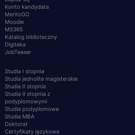
stopka
Konto kandydata
MeritoGO
Moodle
MS365
Katalog biblioteczny
Digiteka
JobTeaser
STUDIA I SZKOLENIA
Studia I stopnia
Studia jednolite magisterskie
Studia II stopnia
Studia II stopnia z
podyplomowymi
Studia podyplomowe
Studia MBA
Doktorat
Certyfikaty językowe