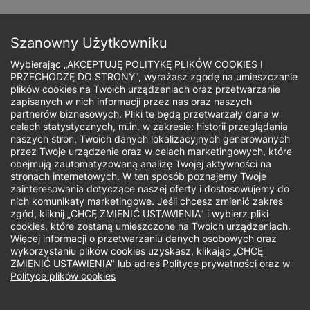
Przejdź
do
Zapisz się
treści
Szanowny Użytkowniku
Wybierając „AKCEPTUJĘ POLITYKĘ PLIKÓW COOKIES I
PRZECHODZĘ DO STRONY", wyrażasz zgodę na umieszczanie
plików cookies na Twoich urządzeniach oraz przetwarzanie
zapisanych w nich informacji przez nas oraz naszych
Ścieżka
partnerów biznesowych. Pliki te będą przetwarzały dane w
celach statystycznych, m.in. w zakresie: historii przeglądania
nawigacyjna
naszych stron, Twoich danych lokalizacyjnych generowanych
Zdrowy pracownik,
przez Twoje urządzenie oraz w celach marketingowych, które
obejmują zautomatyzowaną analizę Twojej aktywności na
stronach internetowych. W ten sposób poznajemy Twoje
zdrowa firma
zainteresowania dotyczące naszej oferty i dostosowujemy do
nich komunikaty marketingowe. Jeśli chcesz zmienić zakres
zgód, kliknij „CHCĘ ZMIENIĆ USTAWIENIA" i wybierz pliki
cookies, które zostaną umieszczone na Twoich urządzeniach.
Więcej informacji o przetwarzaniu danych osobowych oraz
Opis projektu
wykorzystaniu plików cookies uzyskasz, klikając „CHCĘ
ZMIENIĆ USTAWIENIA" lub adres
Polityce prywatności
oraz w
Polityce plików cookies