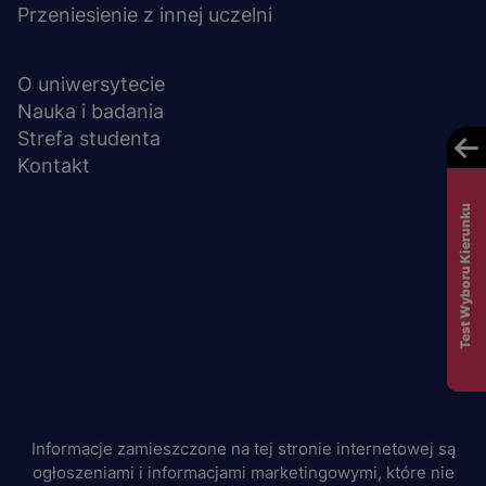
Przeniesienie z innej uczelni
UCZELNIA
O uniwersytecie
Nauka i badania
Strefa studenta
Kontakt
Test Wyboru Kierunku
Menu
© 2026 UWSB Merito
stopka-
Ochrona danych osobowych
Ochrona osób małoletnich
dodatkowe
Polityka plików "cookies"
Informacje zamieszczone na tej stronie internetowej są
ogłoszeniami i informacjami marketingowymi, które nie