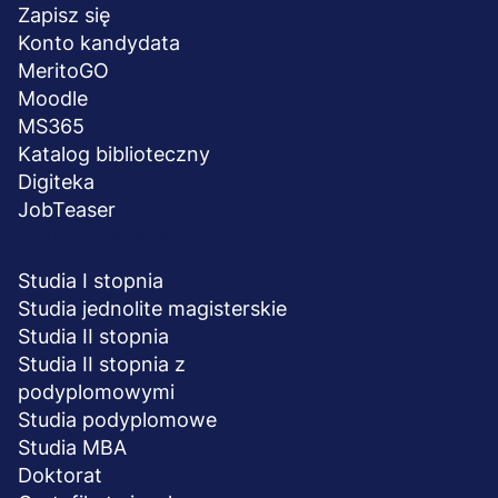
stopka
Zapisz się
Konto kandydata
MeritoGO
Moodle
MS365
Katalog biblioteczny
Digiteka
JobTeaser
STUDIA I SZKOLENIA
Studia I stopnia
Studia jednolite magisterskie
Studia II stopnia
Studia II stopnia z
podyplomowymi
Studia podyplomowe
Studia MBA
Doktorat