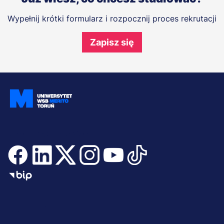
Wypełnij krótki formularz i rozpocznij proces rekrutacji
Zapisz się
Dołącz i bądź na bieżąco
Menu
NA SKRÓTY