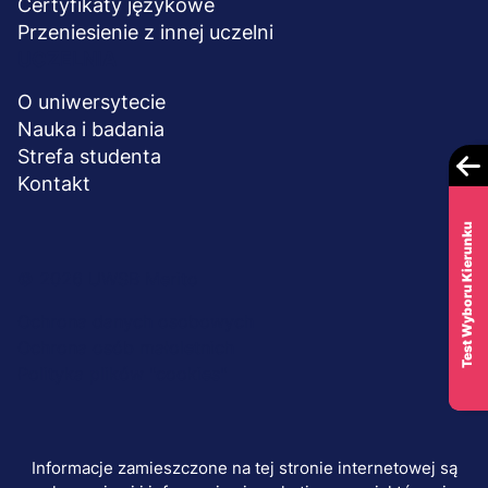
Certyfikaty językowe
Przeniesienie z innej uczelni
UCZELNIA
O uniwersytecie
Nauka i badania
Strefa studenta
Kontakt
Test Wyboru Kierunku
Menu
© 2026 UWSB Merito
stopka-
Ochrona danych osobowych
Ochrona osób małoletnich
dodatkowe
Polityka plików "cookies"
Informacje zamieszczone na tej stronie internetowej są