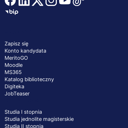
Menu
NA SKRÓTY
stopka
Zapisz się
Konto kandydata
MeritoGO
Moodle
MS365
Katalog biblioteczny
Digiteka
JobTeaser
STUDIA I SZKOLENIA
Studia I stopnia
Studia jednolite magisterskie
Studia II stopnia