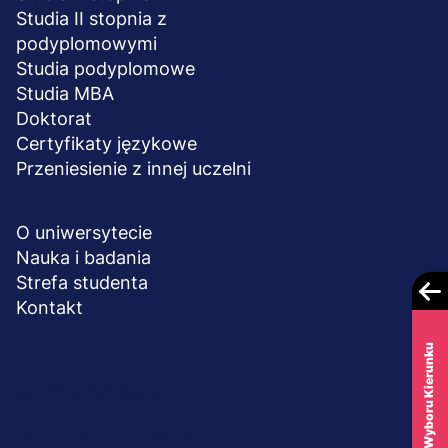
Studia II stopnia z
podyplomowymi
Studia podyplomowe
Studia MBA
Doktorat
Certyfikaty językowe
Przeniesienie z innej uczelni
UCZELNIA
O uniwersytecie
Nauka i badania
Strefa studenta
Kontakt
Test Wyboru Kierunku
Menu
© 2026 UWSB Merito
stopka-
Ochrona danych osobowych