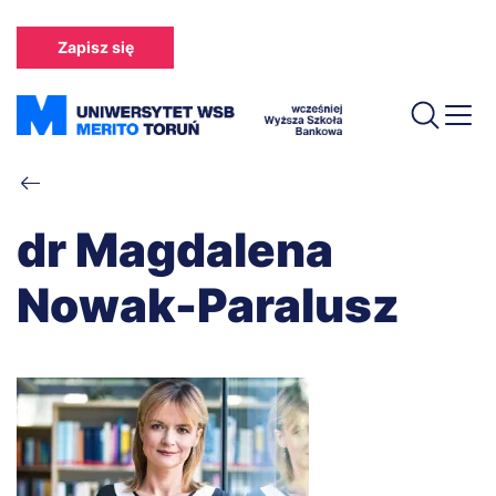
Przejdź
do
Zapisz się
treści
Ścieżka
nawigacyjna
dr Magdalena
Nowak-Paralusz