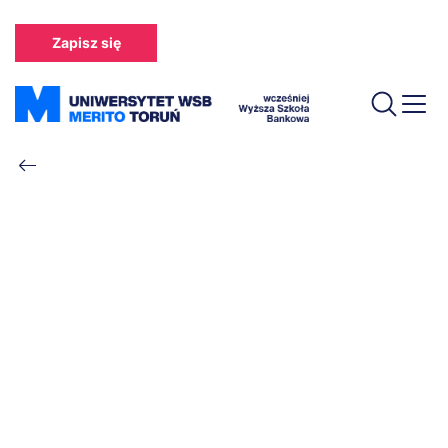
Przejdź
do
Zapisz się
treści
Ścieżka
nawigacyjna