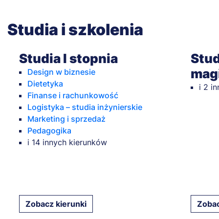
Studia i szkolenia
Studia I stopnia
Stud
magi
Design w biznesie
Dietetyka
i 2 i
Finanse i rachunkowość
Logistyka – studia inżynierskie
Marketing i sprzedaż
Pedagogika
i 14 innych kierunków
Zobacz kierunki
Zobac