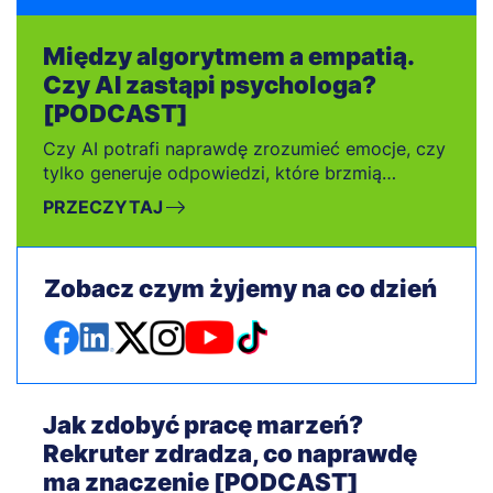
stabilizacji, a może po prostu świętego
spokoju?
Między algorytmem a empatią.
Czy AI zastąpi psychologa?
[PODCAST]
Czy AI potrafi naprawdę zrozumieć emocje, czy
tylko generuje odpowiedzi, które brzmią
empatycznie? Czy rozmowa z chatbotem może
PRZECZYTAJ
pomóc w trudnym momencie, a może czasem
oddala nas od kontaktu z drugim człowiekiem?
Zobacz czym żyjemy na co dzień
Jak zdobyć pracę marzeń?
Rekruter zdradza, co naprawdę
ma znaczenie [PODCAST]