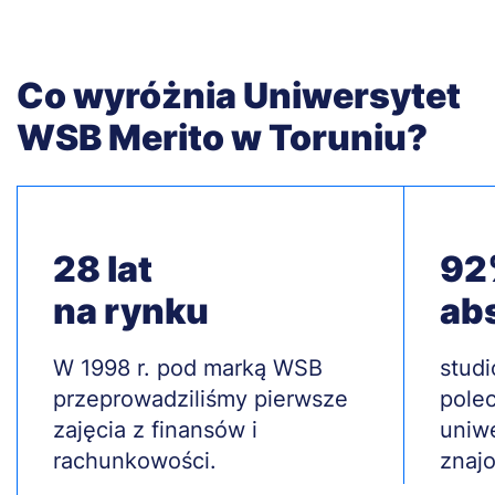
Co wyróżnia Uniwersytet
WSB Merito w Toruniu?
28 lat
9
na rynku
ab
Treść
W 1998 r. pod marką WSB
Treś
stud
przeprowadziliśmy pierwsze
polec
zajęcia z finansów i
uniw
rachunkowości.
znaj