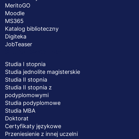
MeritoGO
Moodle
MS365
Katalog biblioteczny
Digiteka
JobTeaser
STUDIA I SZKOLENIA
Studia I stopnia
Studia jednolite magisterskie
Studia II stopnia
Studia II stopnia z
podyplomowymi
Studia podyplomowe
Studia MBA
Doktorat
Certyfikaty językowe
Przeniesienie z innej uczelni