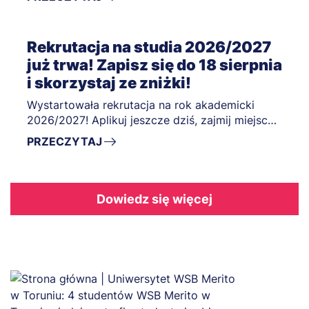
Rekrutacja na studia 2026/2027
już trwa! Zapisz się do 18 sierpnia
i skorzystaj ze zniżki!
Wystartowała rekrutacja na rok akademicki
2026/2027! Aplikuj jeszcze dziś, zajmij miejsce
na wybranym kierunku i zacznij studiować w
PRZECZYTAJ
październiku! Wybierz ścieżkę kariery idealną
dla siebie, dołącz do studentów Uniwersytetów
WSB Merito i połącz studia z pracą oraz
rozwijaniem swoich pasji!
Dowiedz się więcej