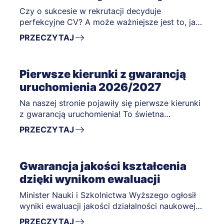
Czy o sukcesie w rekrutacji decyduje
perfekcyjne CV? A może ważniejsze jest to, jak
kandydat mówi o swoim doświadczeniu,
PRZECZYTAJ
kompetencjach i wartości, którą może wnieść
do organizacji?
Pierwsze kierunki z gwarancją
uruchomienia 2026/2027
Na naszej stronie pojawiły się pierwsze kierunki
z gwarancją uruchomienia! To świetna
wiadomość dla kandydatów, którzy chcą mieć
PRZECZYTAJ
pewność, że ich wymarzone studia rozpoczną
się już w październiku.
Gwarancja jakości kształcenia
dzięki wynikom ewaluacji
Minister Nauki i Szkolnictwa Wyższego ogłosił
wyniki ewaluacji jakości działalności naukowej
za lata 2022-2025.
PRZECZYTAJ