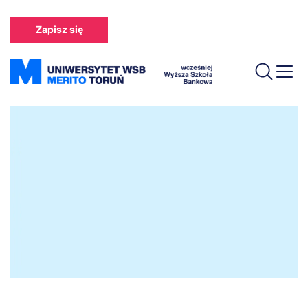
Przejdź
do
Zapisz się
treści