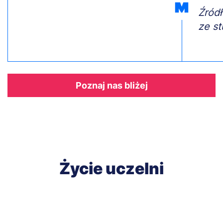
Źródł
ze st
Odnośnik
Poznaj nas bliżej
Życie uczelni