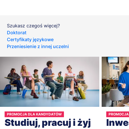
Szukasz czegoś więcej?
Doktorat
Certyfikaty językowe
Przeniesienie z innej uczelni
PROMOCJA DLA KANDYDATÓW
PROMOCJA
Studiuj, pracuj i żyj
Inwe