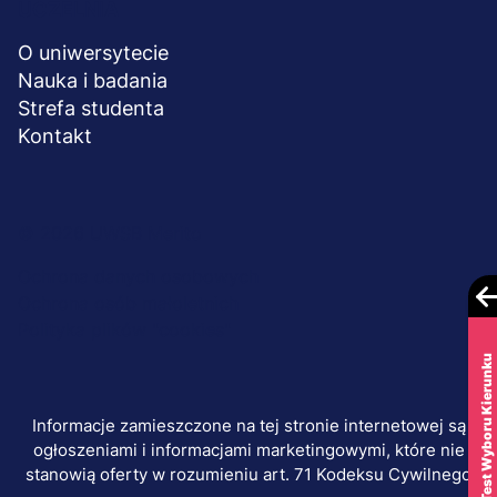
UCZELNIA
O uniwersytecie
Nauka i badania
Strefa studenta
Kontakt
Menu
© 2026 UWSB Merito
stopka-
Ochrona danych osobowych
Ochrona osób małoletnich
dodatkowe
Polityka plików "cookies"
Test Wyboru Kierunku
Informacje zamieszczone na tej stronie internetowej są
ogłoszeniami i informacjami marketingowymi, które nie
stanowią oferty w rozumieniu art. 71 Kodeksu Cywilnego