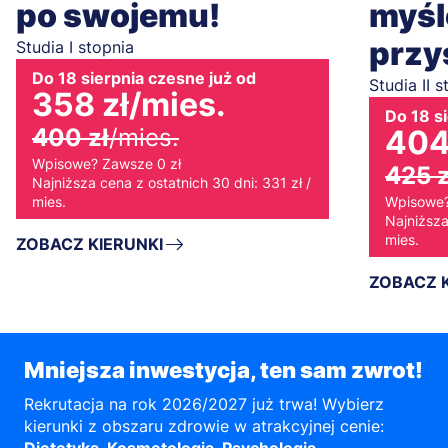
po swojemu!
myśl
przy
Studia I stopnia
Do 18 sierpnia czesne już od
Studia II s
358 zł
/mies.
Do 18 s
400 zł
/mies.
404
Wpisowe? Zawsze 0 zł
425 z
Najniższa cena z ostatnich 30 dni: 331 zł /
mies.
Wpisowe?
Najniższa
mies.
ZOBACZ KIERUNKI
ZOBACZ K
Mniejsza inwestycja, ten sam zwrot!
Rekrutacja na rok 2026/2027 już trwa! Wybierz
kierunki z obszaru zdrowie w atrakcyjnej cenie: