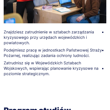
Znajdziesz zatrudnienie w sztabach zarządzania
M
kryzysowego przy urzędach wojewódzkich i
K
powiatowych.
n
Podejmiesz pracę w jednostkach Państwowej Straży
Z
Pożarnej, realizując zadania ochrony ludności.
r
r
Zatrudnisz się w Wojewódzkich Sztabach
Wojskowych, wspierając planowanie kryzysowe na
P
poziomie strategicznym.
p