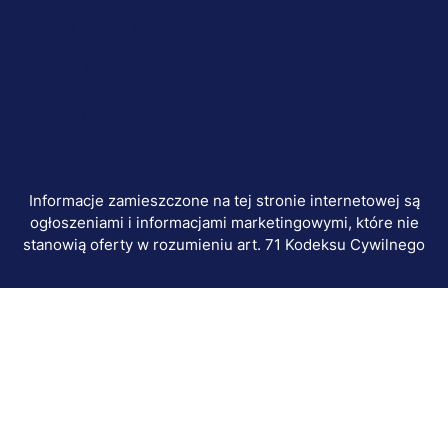
Menu
© 2026 UWSB Merito
stopka-
Ochrona danych osobowych
Ochrona osób małoletnich
dodatkowe
Polityka plików "cookies"
Informacje zamieszczone na tej stronie internetowej są
ogłoszeniami i informacjami marketingowymi, które nie
stanowią oferty w rozumieniu art. 71 Kodeksu Cywilnego