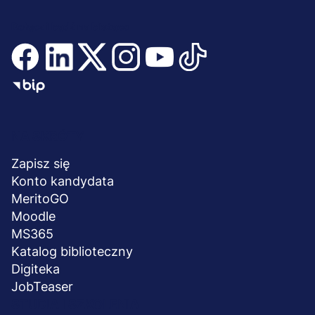
Dołącz i bądź na bieżąco
Menu
NA SKRÓTY
stopka
Zapisz się
Konto kandydata
MeritoGO
Moodle
MS365
Katalog biblioteczny
Digiteka
JobTeaser
STUDIA I SZKOLENIA