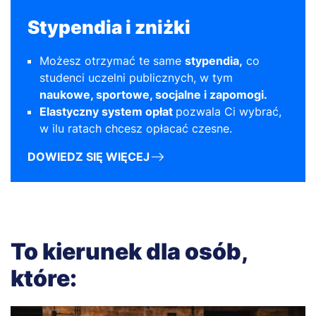
Stypendia i zniżki
Możesz otrzymać te same
stypendia,
co
studenci uczelni publicznych, w tym
naukowe, sportowe, socjalne i zapomogi.
Elastyczny system opłat
pozwala Ci wybrać,
w ilu ratach chcesz opłacać czesne.
DOWIEDZ SIĘ WIĘCEJ
To kierunek dla osób,
które: