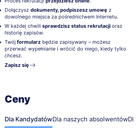
Proces rekrutacji
przejdziesz online
.
Dołączysz
dokumenty, podpiszesz umowę
z
dowolnego miejsca za pośrednictwem Internetu.
W każdej chwili
sprawdzisz status rekrutacji
oraz
historię zapisów.
Twój
formularz
będzie zapisywany – możesz
przerwać wypełnianie i wrócić do niego, kiedy tylko
chcesz.
Zapisz się
Ceny
Dla Kandydatów
Dla naszych absolwentów
Dla