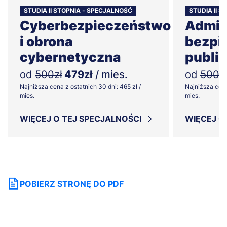
STUDIA II STOPNIA - SPECJALNOŚĆ
STUDIA II 
Cyberbezpieczeństwo
Admin
i obrona
bezpi
cybernetyczna
publi
od
500zł
479zł
/ mies.
od
500z
Najniższa cena z ostatnich 30 dni: 465 zł /
Najniższa cena
mies.
mies.
WIĘCEJ O TEJ SPECJALNOŚCI
WIĘCEJ O
POBIERZ STRONĘ DO PDF