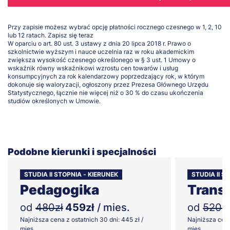
Przy zapisie możesz wybrać opcję płatności rocznego czesnego w 1, 2, 10
lub 12 ratach.
Zapisz się teraz
W oparciu o art. 80 ust. 3 ustawy z dnia 20 lipca 2018 r. Prawo o
szkolnictwie wyższym i nauce uczelnia raz w roku akademickim
zwiększa wysokość czesnego określonego w § 3 ust. 1 Umowy o
wskaźnik równy wskaźnikowi wzrostu cen towarów i usług
konsumpcyjnych za rok kalendarzowy poprzedzający rok, w którym
dokonuje się waloryzacji, ogłoszony przez Prezesa Głównego Urzędu
Statystycznego, łącznie nie więcej niż o 30 % do czasu ukończenia
studiów określonych w Umowie.
Podobne kierunki i specjalności
STUDIA II STOPNIA - KIERUNEK
STUDIA II 
Pedagogika
Transp
od
480zł
459zł
/ mies.
od
520zł
Najniższa cena z ostatnich 30 dni: 445 zł /
Najniższa cena
mies.
mies.