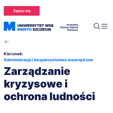
Przejdź
do
Zapisz się
treści
Ścieżka
nawigacyjna
Kierunek:
Administracja i bezpieczeństwo wewnętrzne
Zarządzanie
kryzysowe i
ochrona ludności