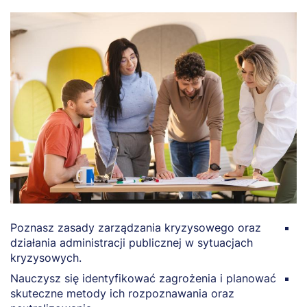
Poznasz zasady zarządzania kryzysowego oraz
D
działania administracji publicznej w sytuacjach
c
kryzysowych.
z
Nauczysz się identyfikować zagrożenia i planować
P
skuteczne metody ich rozpoznawania oraz
w