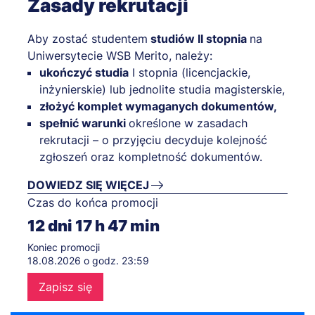
Zasady rekrutacji
Aby zostać studentem
studiów II stopnia
na
Uniwersytecie WSB Merito, należy:
ukończyć studia
I stopnia (licencjackie,
inżynierskie) lub jednolite studia magisterskie,
złożyć komplet wymaganych dokumentów,
spełnić warunki
określone w zasadach
rekrutacji – o przyjęciu decyduje kolejność
zgłoszeń oraz kompletność dokumentów.
DOWIEDZ SIĘ WIĘCEJ
Czas do końca promocji
12
dni
17
h
47
min
Koniec promocji
18.08.2026 o godz. 23:59
Zapisz się