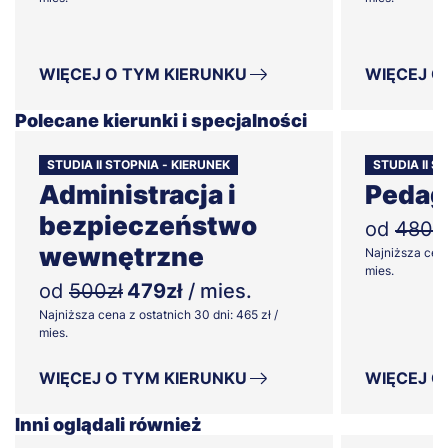
WIĘCEJ O TYM KIERUNKU
WIĘCEJ O
Polecane kierunki i specjalności
STUDIA II STOPNIA - KIERUNEK
STUDIA II S
Administracja i
Pedag
bezpieczeństwo
od
480z
wewnętrzne
Najniższa cena
mies.
od
500zł
479zł
/ mies.
Najniższa cena z ostatnich 30 dni: 465 zł /
mies.
WIĘCEJ O TYM KIERUNKU
WIĘCEJ O
Inni oglądali również