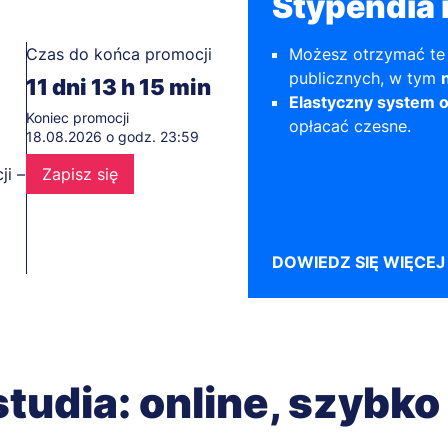
Stypendia i
Czas do końca promocji
Możesz otrzymać t
publicznych, w tym
11
dni
13
h
15
min
Elastyczny system 
Koniec promocji
opłacać czesne.
18.08.2026 o godz. 23:59
ji –
Zapisz się
DOWIEDZ SIĘ WIĘCEJ
studia: online, szybko