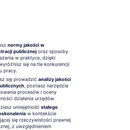
esz
normy jakości w
tracji publicznej
oraz sposoby
ażania w praktyce, dzięki
yróżnisz się na tle konkurencji
u pracy.
sz się prowadzić
analizy jakości
publicznych
, poznasz narzędzia
rowania procesów i oceny
ności działania urzędów.
ziesz umiejętność
stałego
skonalenia
w kontekście
jącej się rzeczywistości prawnej
cznej, z uwzględnieniem