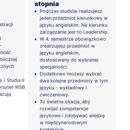
stopnia
Podczas studiów realizujesz
jeden przedmiot kierunkowy w
tracji
języku angielskim. Na kierunku
zarządzanie jest to Leadership.
i
W 4. semestrze obowiązkowo
-
zrealizujesz przedmiot w
wność
języku angielskim,
blicznej
dostosowany do wybranej
cznych
specjalności.
Dodatkowo możesz wybrać
dwa kolejne przedmioty w tym
języku – wykładowy i
ćwiczeniowy.
To świetna okazja, aby
rozwijać kompetencje
językowe i zdobywać wiedzę
w międzynarodowym
kontekście.