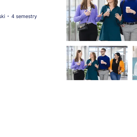
ski
4 semestry