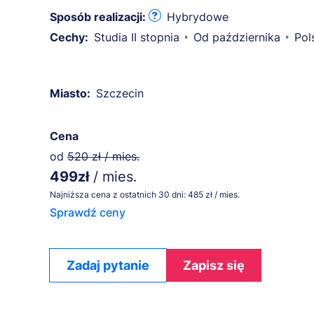
Sposób realizacji:
Hybrydowe
Cechy:
Studia II stopnia
Od października
Pol
Miasto:
Szczecin
Cena
od
520 zł / mies.
499zł
/ mies.
Najniższa cena z ostatnich 30 dni: 485 zł / mies.
Sprawdź ceny
Zadaj pytanie
Zapisz się