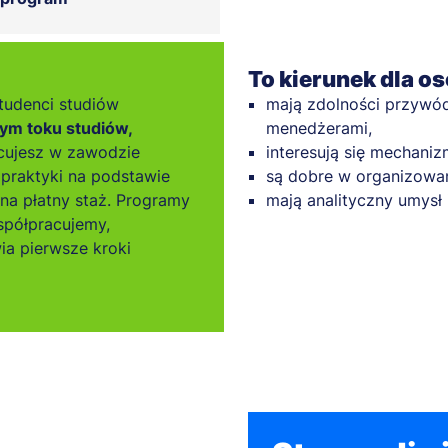
To kierunek dla os
tudenci studiów
mają zdolności przywód
ym toku studiów,
menedżerami,
cujesz w zawodzie
interesują się mechaniz
praktyki na podstawie
są dobre w organizowan
 na płatny staż. Programy
mają analityczny umysł 
spółpracujemy,
ia pierwsze kroki