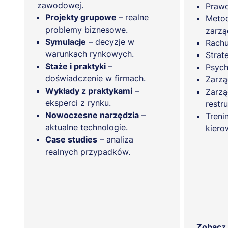
zawodowej.
Praw
Projekty grupowe
– realne
Metod
problemy biznesowe.
zarzą
Symulacje
– decyzje w
Rach
warunkach rynkowych.
Strat
Staże i praktyki
–
Psych
doświadczenie w firmach.
Zarzą
Wykłady z praktykami
–
Zarzą
eksperci z rynku.
restr
Nowoczesne narzędzia
–
Treni
aktualne technologie.
kiero
Case studies
– analiza
realnych przypadków.
Zobacz