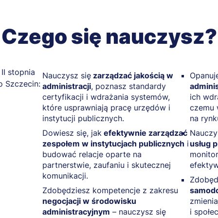
Czego się nauczysz?
Nauczysz się
zarządzać jakością w
Opanuj
administracji
, poznasz standardy
adminis
certyfikacji i wdrażania systemów,
ich wdr
które usprawniają pracę urzędów i
czemu w
instytucji publicznych.
na rynk
Dowiesz się, jak
efektywnie zarządzać
Nauczy
zespołem w instytucjach publicznych
i
usług 
budować relacje oparte na
monito
partnerstwie, zaufaniu i skutecznej
efektyw
komunikacji.
Zdobęd
Zdobędziesz kompetencje z zakresu
samodo
negocjacji w środowisku
zmienia
administracyjnym
– nauczysz się
i społe