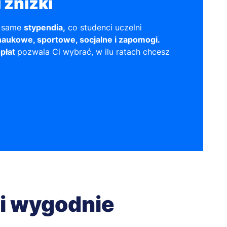
 zniżki
e same
stypendia,
co studenci uczelni
naukowe, sportowe, socjalne i zapomogi.
opłat
pozwala Ci wybrać, w ilu ratach chcesz
 i wygodnie