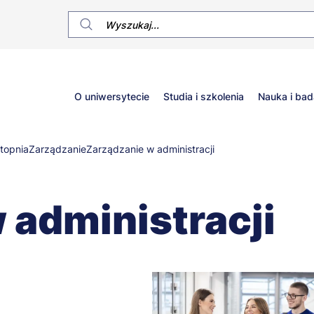
Główne
O uniwersytecie
Studia i szkolenia
Nauka i bad
menu
stopnia
Zarządzanie
Zarządzanie w administracji
 administracji