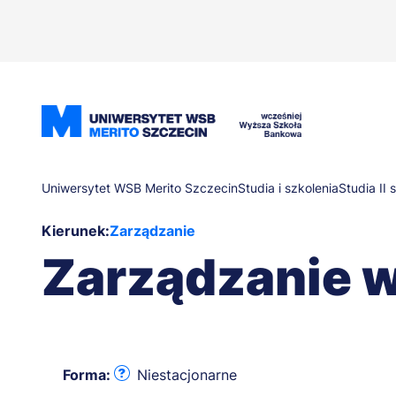
Przejdź
do
treści
Ścieżka
Uniwersytet WSB Merito Szczecin
Studia i szkolenia
Studia II 
Kierunek:
Zarządzanie
nawigacyjna
Zarządzanie w
Forma:
Niestacjonarne