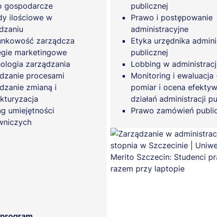
o gospodarcze
publicznej
y ilościowe w
Prawo i postępowanie
dzaniu
administracyjne
unkowość zarządcza
Etyka urzędnika adminis
egie marketingowe
publicznej
ologia zarządzania
Lobbing w administracj
dzanie procesami
Monitoring i ewaluacja 
dzanie zmianą i
pomiar i ocena efekty
ukturyzacja
działań administracji pu
ng umiejętności
Prawo zamówień publi
wniczych
 program