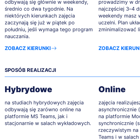
odbywają się głównie w weekendy,
prowadzimy w dn
średnio co dwa tygodnie. Na
najczęściej 3–4 d
niektórych kierunkach zajęcia
weekendy masz w
zaczynają się już w piątek po
uczelni. Plan ukł
południu, jeśli wymaga tego program
zminimalizować l
nauczania.
ZOBACZ KIERUNKI
ZOBACZ KIERUN
SPOSÓB REALIZACJI
Hybrydowe
Online
na studiach hybrydowych zajęcia
zajęcia realizujes
odbywają się zarówno online na
asynchronicznie 
platformie MS Teams, jak i
na platformie Mo
stacjonarnie w salach wykładowych.
synchronicznie (
rzeczywistym na 
Teams i w salach