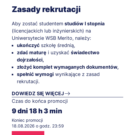
Zasady rekrutacji
Aby zostać studentem
studiów I stopnia
(licencjackich lub inżynierskich) na
Uniwersytecie WSB Merito, należy:
ukończyć
szkołę średnią,
zdać maturę
i uzyskać
świadectwo
dojrzałości,
złożyć komplet wymaganych dokumentów,
spełnić wymogi
wynikające z zasad
rekrutacji.
DOWIEDZ SIĘ WIĘCEJ
Czas do końca promocji
9
dni
18
h
3
min
Koniec promocji
18.08.2026 o godz. 23:59