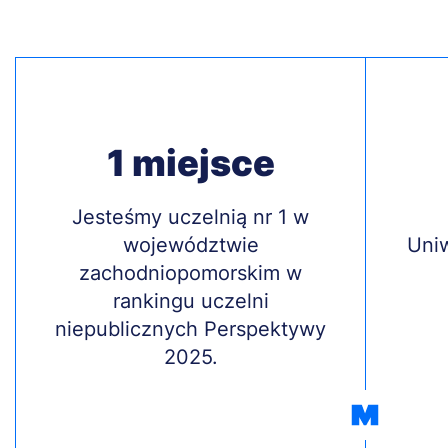
1 miejsce
Treść
Jesteśmy uczelnią nr 1 w
Treś
województwie
Uni
zachodniopomorskim w
rankingu uczelni
niepublicznych Perspektywy
2025.