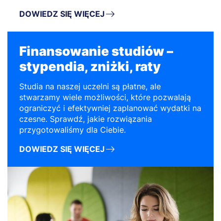
DOWIEDZ SIĘ WIĘCEJ
Finansowanie studiów –
stypendia, zniżki, raty
Studia na naszej uczelni są płatne, ale
stwarzamy wiele możliwości, które pozwalają
ograniczyć i efektywniej zaplanować wydatki na
czesne. Sprawdź, jakie rozwiązania
przygotowaliśmy dla Ciebie.
DOWIEDZ SIĘ WIĘCEJ