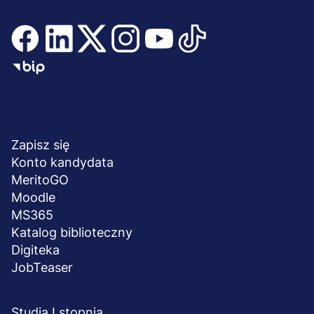
Dołącz i bądź na bieżąco
Menu
NA SKRÓTY
stopka
Zapisz się
Konto kandydata
MeritoGO
Moodle
MS365
Katalog biblioteczny
Digiteka
JobTeaser
STUDIA I SZKOLENIA
Studia I stopnia