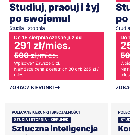
Studiuj, pracuj i żyj
Stud
po swojemu!
po 
Studia I stopnia
Studia I
Do 18 sierpnia czesne już od
Do 18 
291 zł
/mies.
258
500 zł
/mies.
500
Wpisowe? Zawsze 0 zł.
Wpisow
Najniższa cena z ostatnich 30 dni: 265 zł /
Najniżs
mies.
mies.
ZOBACZ KIERUNKI
ZOBACZ
POLECANE KIERUNKI I SPECJALNOŚCI
POLECAN
STUDIA I STOPNIA - KIERUNEK
STUDIA 
Sztuczna inteligencja
Kos