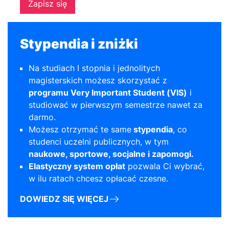
Zapisz się
Stypendia i zniżki
Na studiach I stopnia i jednolitych
magisterskich możesz skorzystać z
programu Very Important Student (VIS)
i
studiować w pierwszym semestrze nawet za
darmo.
Możesz otrzymać te same
stypendia
, co
studenci uczelni publicznych, w tym
naukowe, sportowe, socjalne i zapomogi.
Elastyczny system opłat
pozwala Ci wybrać,
w ilu ratach chcesz opłacać czesne.
DOWIEDZ SIĘ WIĘCEJ