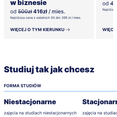
w biznesie
od
48
Najniższa 
od
500zł
416zł
/ mies.
Najniższa cena z ostatnich 30 dni: 395 zł / mies.
WIĘCEJ O TYM KIERUNKU
WIĘCE
Studiuj tak jak chcesz
FORMA STUDIÓW
Niestacjonarne
Stacjonar
zajęcia na studiach niestacjonarnych
zajęcia na studia