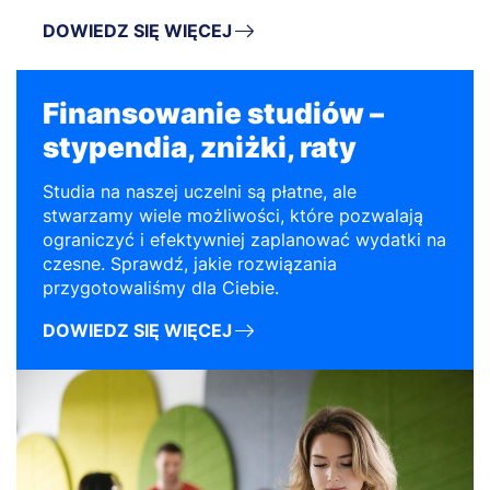
DOWIEDZ SIĘ WIĘCEJ
Finansowanie studiów –
stypendia, zniżki, raty
Studia na naszej uczelni są płatne, ale
stwarzamy wiele możliwości, które pozwalają
ograniczyć i efektywniej zaplanować wydatki na
czesne. Sprawdź, jakie rozwiązania
przygotowaliśmy dla Ciebie.
DOWIEDZ SIĘ WIĘCEJ