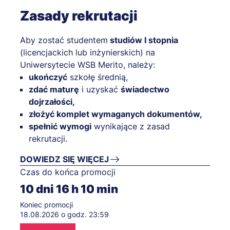
Zasady rekrutacji
Aby zostać studentem
studiów I stopnia
(licencjackich lub inżynierskich) na
Uniwersytecie WSB Merito, należy:
ukończyć
szkołę średnią,
zdać maturę
i uzyskać
świadectwo
dojrzałości,
złożyć komplet wymaganych dokumentów,
spełnić wymogi
wynikające z zasad
rekrutacji.
DOWIEDZ SIĘ WIĘCEJ
Czas do końca promocji
10
dni
16
h
10
min
Koniec promocji
18.08.2026 o godz. 23:59