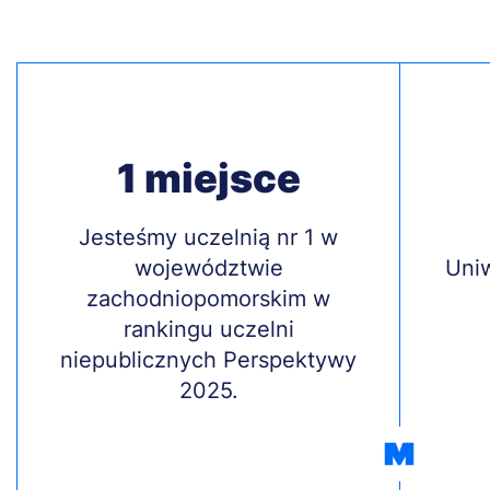
1 miejsce
Treść
Jesteśmy uczelnią nr 1 w
Treś
województwie
Uni
zachodniopomorskim w
rankingu uczelni
niepublicznych Perspektywy
2025.