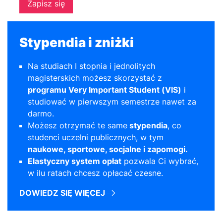
Zapisz się
Stypendia i zniżki
Na studiach I stopnia i jednolitych
magisterskich możesz skorzystać z
programu Very Important Student (VIS)
i
studiować w pierwszym semestrze nawet za
darmo.
Możesz otrzymać te same
stypendia
, co
studenci uczelni publicznych, w tym
naukowe, sportowe, socjalne i zapomogi.
Elastyczny system opłat
pozwala Ci wybrać,
w ilu ratach chcesz opłacać czesne.
DOWIEDZ SIĘ WIĘCEJ