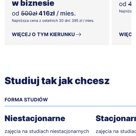
w biznesie
od
48
Najniższa 
od
500zł
416zł
/ mies.
Najniższa cena z ostatnich 30 dni: 395 zł / mies.
WIĘCEJ O TYM KIERUNKU
WIĘCE
Studiuj tak jak chcesz
FORMA STUDIÓW
Niestacjonarne
Stacjonar
zajęcia na studiach niestacjonarnych
zajęcia na studia