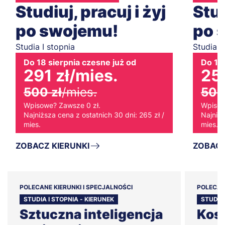
Studiuj, pracuj i żyj
Stud
po swojemu!
po 
Studia I stopnia
Studia I
Do 18 sierpnia czesne już od
Do 18 
291 zł
/mies.
258
500 zł
/mies.
500
Wpisowe? Zawsze 0 zł.
Wpisow
Najniższa cena z ostatnich 30 dni: 265 zł /
Najniżs
mies.
mies.
ZOBACZ KIERUNKI
ZOBACZ
POLECANE KIERUNKI I SPECJALNOŚCI
POLECAN
STUDIA I STOPNIA - KIERUNEK
STUDIA 
Sztuczna inteligencja
Kos