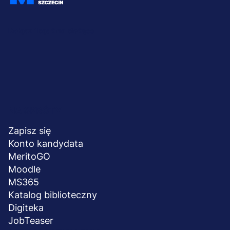
Dołącz i bądź na bieżąco
Menu
NA SKRÓTY
stopka
Zapisz się
Konto kandydata
MeritoGO
Moodle
MS365
Katalog biblioteczny
Digiteka
JobTeaser