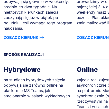
odbywają się głównie w weekendy,
prowadzimy w dn
średnio co dwa tygodnie. Na
najczęściej 3–4 d
niektórych kierunkach zajęcia
weekendy masz w
zaczynają się już w piątek po
uczelni. Plan ukł
południu, jeśli wymaga tego program
zminimalizować l
nauczania.
ZOBACZ KIERUNKI
ZOBACZ KIERUN
SPOSÓB REALIZACJI
Hybrydowe
Online
na studiach hybrydowych zajęcia
zajęcia realizujes
odbywają się zarówno online na
asynchronicznie 
platformie MS Teams, jak i
na platformie Mo
stacjonarnie w salach wykładowych.
synchronicznie (
rzeczywistym na 
Teams i w salach