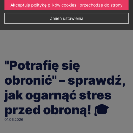
Akceptuję politykę plików cookies i przechodzę do strony
Zmień ustawienia
"Potrafię się
obronić" – sprawdź,
jak ogarnąć stres
przed obroną! 🎓
01.06.2026