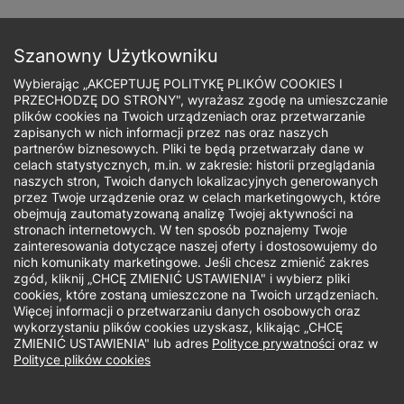
Przejdź
do
Zapisz się
treści
Szanowny Użytkowniku
Wybierając „AKCEPTUJĘ POLITYKĘ PLIKÓW COOKIES I
PRZECHODZĘ DO STRONY", wyrażasz zgodę na umieszczanie
plików cookies na Twoich urządzeniach oraz przetwarzanie
zapisanych w nich informacji przez nas oraz naszych
Ścieżka
partnerów biznesowych. Pliki te będą przetwarzały dane w
celach statystycznych, m.in. w zakresie: historii przeglądania
nawigacyjna
naszych stron, Twoich danych lokalizacyjnych generowanych
przez Twoje urządzenie oraz w celach marketingowych, które
obejmują zautomatyzowaną analizę Twojej aktywności na
stronach internetowych. W ten sposób poznajemy Twoje
zainteresowania dotyczące naszej oferty i dostosowujemy do
nich komunikaty marketingowe. Jeśli chcesz zmienić zakres
zgód, kliknij „CHCĘ ZMIENIĆ USTAWIENIA" i wybierz pliki
cookies, które zostaną umieszczone na Twoich urządzeniach.
Więcej informacji o przetwarzaniu danych osobowych oraz
wykorzystaniu plików cookies uzyskasz, klikając „CHCĘ
ZMIENIĆ USTAWIENIA" lub adres
Polityce prywatności
oraz w
Polityce plików cookies