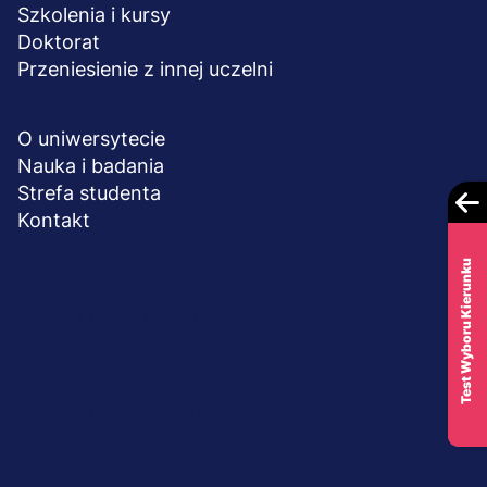
Szkolenia i kursy
Doktorat
Przeniesienie z innej uczelni
UCZELNIA
O uniwersytecie
Nauka i badania
Strefa studenta
Kontakt
Test Wyboru Kierunku
Menu
© 2026 UWSB Merito
stopka-
Ochrona danych osobowych
Ochrona osób małoletnich
dodatkowe
Polityka plików "cookies"