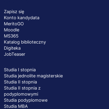
Menu
NA SKRÓTY
stopka
Zapisz się
Konto kandydata
MeritoGO
Moodle
MS365
Katalog biblioteczny
Digiteka
JobTeaser
STUDIA I SZKOLENIA
Studia I stopnia
Studia jednolite magisterskie
Studia II stopnia
Studia II stopnia z
podyplomowymi
Studia podyplomowe
Studia MBA