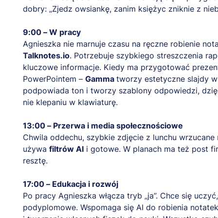
dobry: „Zjedz owsiankę, zanim księżyc zniknie z nieb
9:00 – W pracy
Agnieszka nie marnuje czasu na ręczne robienie not
Talknotes.io
. Potrzebuje szybkiego streszczenia ra
kluczowe informacje. Kiedy ma przygotować prezenta
PowerPointem –
Gamma
tworzy estetyczne slajdy w
podpowiada ton i tworzy szablony odpowiedzi, dzię
nie klepaniu w klawiaturę.
13:00 – Przerwa i media społecznościowe
Chwila oddechu, szybkie zdjęcie z lunchu wrzucane 
używa
filtrów AI
i gotowe. W planach ma też post fir
resztę.
17:00 – Edukacja i rozwój
Po pracy Agnieszka włącza tryb „ja”. Chce się uczy
podyplomowe. Wspomaga się AI do robienia notatek