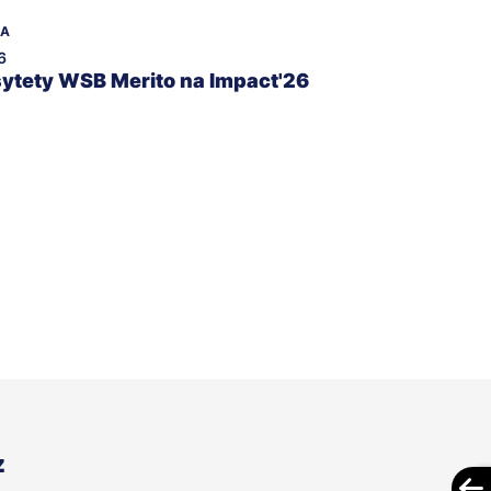
NA
6
ytety WSB Merito na Impact'26
z