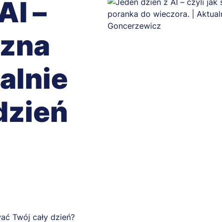
AI –
czna
ealnie
dzień
ać Twój cały dzień?