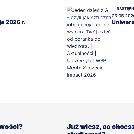
NASTĘP
25.05.202
ja 2026 r.
Uniwers
iwości?
Już wiesz, co chces