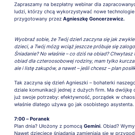
Zapraszamy na bezpłatny webinar dla zapracowanyc
ludzi, którzy chcą wykorzystywać nowe technologie
przygotowany przez
Agnieszkę Goncerzewicz.
Wyobraź sobie, że Twój dzień zaczyna się jak zwykle.
dzieci, a Twój mózg wciąż jeszcze próbuje się zalo
Śniadanie? No właśnie – co dziś na obiad? Chwytasz t
obiad dla czteroosobowej rodziny, mam tylko kurczaka
ale i listę zakupów, a nawet – jeśli chcesz – plan posi
Tak zaczyna się dzień Agnieszki – bohaterki naszego
dziale komunikacji jednej z dużych firm. Ma dwójkę 
już swoje potrzeby: efektywność, porządek w chaosie
właśnie dlatego używa go jak osobistego asystenta.
7:00 – Poranek
Plan dnia? Ułożony z pomocą
Gemini
. Obiad? Wymy
Nawet dziecięce śniadania zamieniają się w przygod