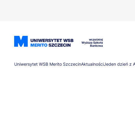
Przejdź
do
treści
Ścieżka
Uniwersytet WSB Merito Szczecin
Aktualności
Jeden dzień z A
nawigacyjna