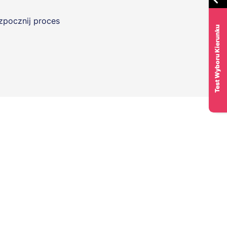
ozpocznij proces
Test Wyboru Kierunku