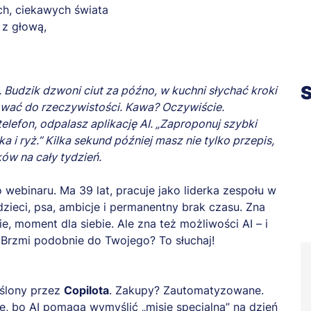
h, ciekawych świata
 z głową,
S
 Budzik dzwoni ciut za późno, w kuchni słychać kroki
gować do rzeczywistości. Kawa? Oczywiście.
elefon, odpalasz aplikację AI. „Zaproponuj szybki
 i ryż.” Kilka sekund później masz nie tylko przepis,
łków na cały tydzień.
 webinaru. Ma 39 lat, pracuje jako liderka zespołu w
dzieci, psa, ambicje i permanentny brak czasu. Zna
, moment dla siebie. Ale zna też możliwości AI – i
 Brzmi podobnie do Twojego? To słuchaj!
ślony przez
Copilota
. Zakupy? Zautomatyzowane.
ę, bo AI pomaga wymyślić „misję specjalną” na dzień