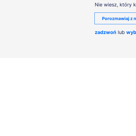
Nie wiesz, który k
Porozmawiaj z n
zadzwoń
lub
wyb
Menu
NA SKRÓTY
STUDIA I SZKOLENIA
UCZELNI