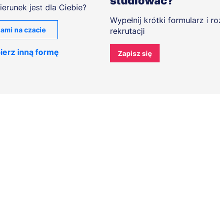
studiować?
ierunek jest dla Ciebie?
Wypełnij krótki formularz i r
ami na czacie
rekrutacji
ierz inną formę
Zapisz się
A