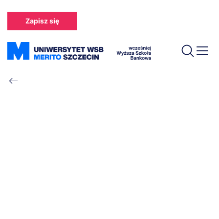
Przejdź
do
Zapisz się
treści
Ścieżka
nawigacyjna