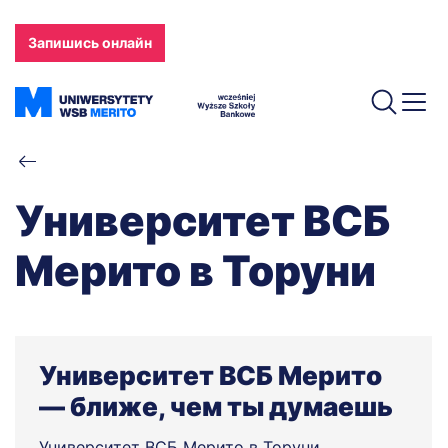
Skip
to
Запишись онлайн
main
content
Breadcrumb
Университет ВСБ
Мерито в Торуни
Университет ВСБ Мерито
— ближе, чем ты думаешь
Университет ВСБ Мерито в Торуни