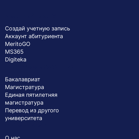
Menu
БЫСТРЫЙ ДОСТУП
stopka
Создай учетную запись
Aккаунт абитуриента
MeritoGO
MS365
Digiteka
ПРОГРАММЫ ОБУЧЕНИЯ
Бакалавриат
Магистратура
Единая пятилетняя
магистратура
Перевод из другого
университета
О УНИВЕРСИТЕТЕ
О нас