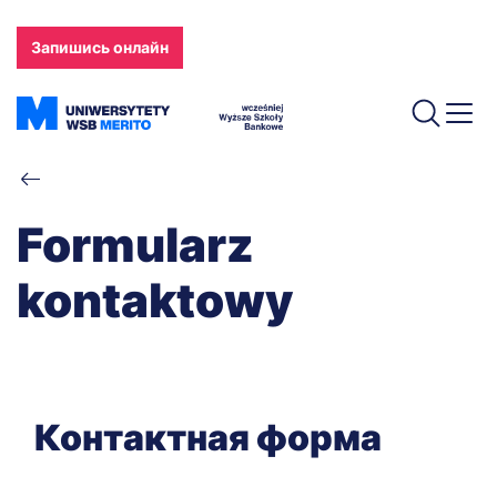
Skip
to
Запишись онлайн
main
content
Breadcrumb
Formularz
kontaktowy
Контактная форма