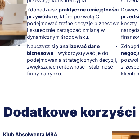
przewagę konkurencyjną.
sprzeda
Zdobędziesz
praktyczne umiejętności
Dowiesz
przywódcze
, które pozwolą Ci
przeds
podejmować trafne decyzje biznesowe
koszty 
i skutecznie zarządzać zmianą w
narzędz
dynamicznym środowisku.
finanso
Nauczysz się
analizować dane
Zdobęd
biznesowe
i wykorzystywać je do
negocj
podejmowania strategicznych decyzji,
pozwol
zwiększając rentowność i stabilność
z zespo
firmy na rynku.
klientam
Dodatkowe korzyści
Klub Absolwenta MBA