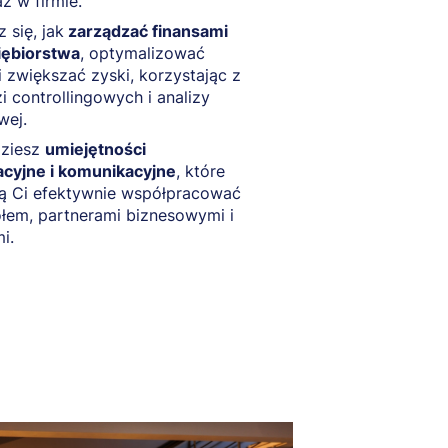
ż w firmie.
 się, jak
zarządzać finansami
iębiorstwa
, optymalizować
i zwiększać zyski, korzystając z
i controllingowych i analizy
wej.
ziesz
umiejętności
acyjne i komunikacyjne
, które
ą Ci efektywnie współpracować
łem, partnerami biznesowymi i
i.