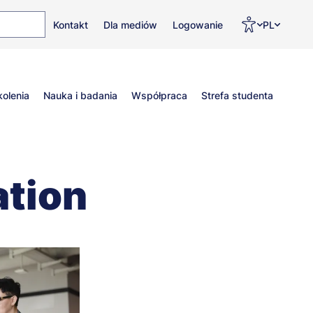
Top
Men
Prz
Kontakt
Dla mediów
Logowanie
PL
menu
WC
ję
kolenia
Nauka i badania
Współpraca
Strefa studenta
ation