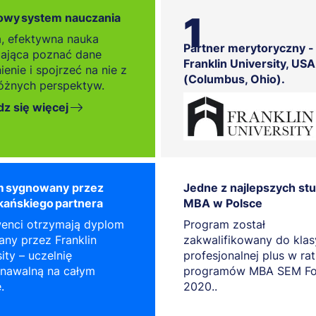
1
wy system nauczania
, efektywna nauka
Partner merytoryczny -
ająca poznać dane
Franklin University, USA
enie i spojrzeć na nie z
(Columbus, Ohio).
różnych perspektyw.
z się więcej
m sygnowany przez
Jedne z najlepszych st
ańskiego partnera
MBA w Polsce
enci otrzymają dyplom
Program został
any przez Franklin
zakwalifikowany do klas
ity – uczelnię
profesjonalnej plus w ra
nawalną na całym
programów MBA SEM F
.
2020..