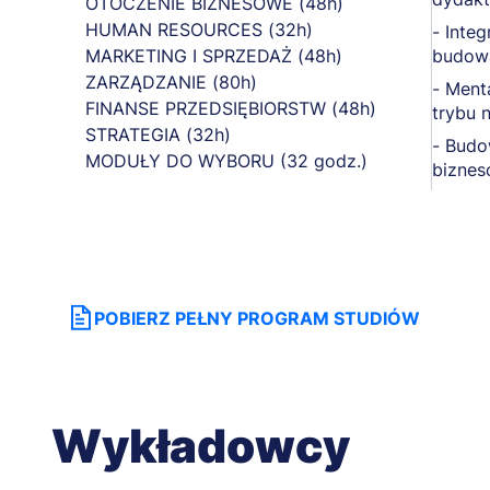
OTOCZENIE BIZNESOWE (48h)
HUMAN RESOURCES (32h)
- Inte
MARKETING I SPRZEDAŻ (48h)
budowa
ZARZĄDZANIE (80h)
- Ment
FINANSE PRZEDSIĘBIORSTW (48h)
trybu 
STRATEGIA (32h)
- Budo
MODUŁY DO WYBORU (32 godz.)
biznes
POBIERZ PEŁNY PROGRAM STUDIÓW
Wykładowcy