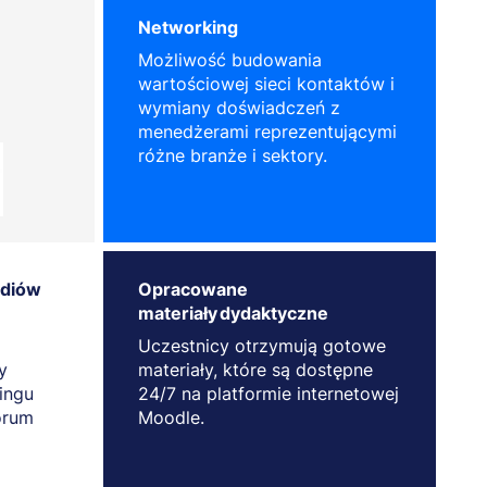
Networking
Możliwość budowania
wartościowej sieci kontaktów i
wymiany doświadczeń z
menedżerami reprezentującymi
różne branże i sektory.
udiów
Opracowane
materiały dydaktyczne
Uczestnicy otrzymują gotowe
y
materiały, które są dostępne
tingu
24/7 na platformie internetowej
orum
Moodle.