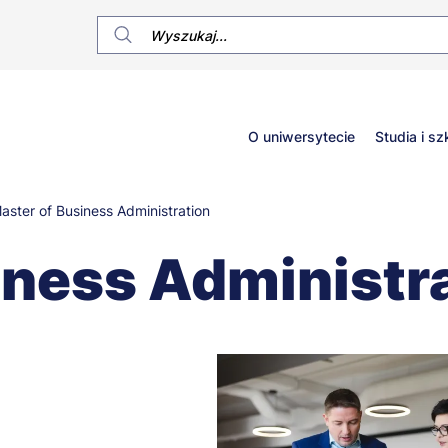
Główne
O uniwersytecie
Studia i sz
menu
aster of Business Administration
iness Administr