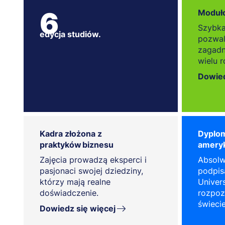
6
Moduło
Szybka
edycja studiów.
pozwal
zagadni
wielu 
Dowied
Kadra złożona z
Dyplo
praktyków biznesu
ameryk
Zajęcia prowadzą eksperci i
Absolw
pasjonaci swojej dziedziny,
podpis
którzy mają realne
Univers
doświadczenie.
rozpoz
świecie
Dowiedz się więcej