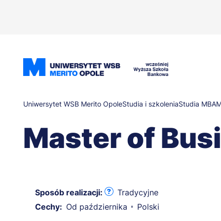
Przejdź
do
treści
Ścieżka
Uniwersytet WSB Merito Opole
Studia i szkolenia
Studia MBA
M
Master of Bus
nawigacyjna
Sposób realizacji:
Tradycyjne
Cechy:
Od października
Polski