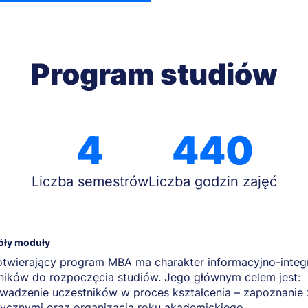
Program studiów
4
440
Liczba semestrów
Liczba godzin zajęć
óły moduły
otwierający program MBA ma charakter informacyjno-integ
ników do rozpoczęcia studiów. Jego głównym celem jest:
wadzenie uczestników w proces kształcenia – zapoznanie 
ycznymi oraz organizacją roku akademickiego.