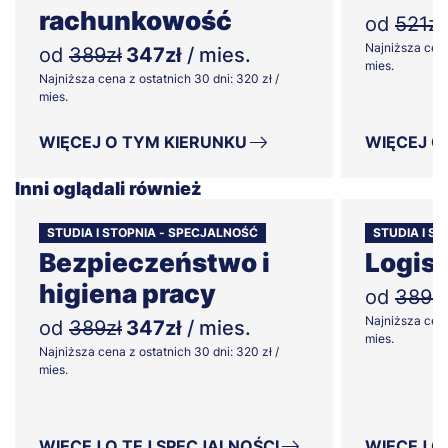
rachunkowość
od
521zł
Najniższa cena
od
389zł
347zł
/ mies.
mies.
Najniższa cena z ostatnich 30 dni: 320 zł /
mies.
WIĘCEJ O TYM KIERUNKU
WIĘCEJ O
Inni oglądali również
STUDIA I STOPNIA - SPECJALNOŚĆ
STUDIA I ST
Bezpieczeństwo i
Logis
higiena pracy
od
389zł
Najniższa cena
od
389zł
347zł
/ mies.
mies.
Najniższa cena z ostatnich 30 dni: 320 zł /
mies.
WIĘCEJ O TEJ SPECJALNOŚCI
WIĘCEJ O