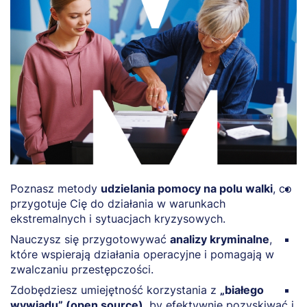
Poznasz metody
udzielania pomocy na polu walki
, co
Po
przygotuje Cię do działania w warunkach
ka
ekstremalnych i sytuacjach kryzysowych.
o
Nauczysz się przygotowywać
analizy kryminalne
,
O
które wspierają działania operacyjne i pomagają w
n
zwalczaniu przestępczości.
k
Zdobędziesz umiejętność korzystania z
„białego
D
wywiadu” (open source)
, by efektywnie pozyskiwać i
z