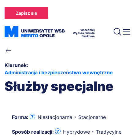
Przejdź
do
Zapisz się
treści
Ścieżka
nawigacyjna
Kierunek:
Administracja i bezpieczeństwo wewnętrzne
Służby specjalne
Forma:
Niestacjonarne
Stacjonarne
Sposób realizacji:
Hybrydowe
Tradycyjne