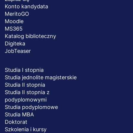
stopka
Konto kandydata
MeritoGO
Moodle
MS365
Katalog biblioteczny
Digiteka
JobTeaser
STUDIA I SZKOLENIA
Studia I stopnia
Studia jednolite magisterskie
Studia II stopnia
Studia II stopnia z
podyplomowymi
Studia podyplomowe
Studia MBA
Doktorat
Szkolenia i kursy