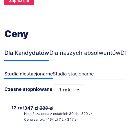
Zapisz się
Ceny
Dla Kandydatów
Dla naszych absolwentów
Dla
Studia niestacjonarne
Studia stacjonarne
Czesne stopniowane
1 rok
12 rat
347 zł
389 zł
Najniższa cena z ostatnich 30 dni: 320 zł
Cena za rok: 4164 zł (12 x 347 zł)