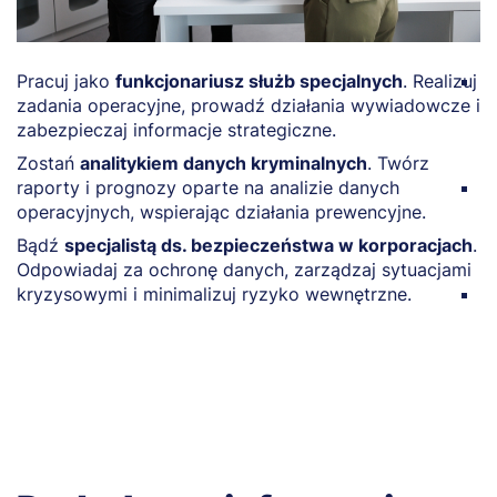
Pracuj jako
funkcjonariusz służb specjalnych
. Realizuj
Za
zadania operacyjne, prowadź działania wywiadowcze i
d
zabezpieczaj informacje strategiczne.
i
w
Zostań
analitykiem danych kryminalnych
. Twórz
raporty i prognozy oparte na analizie danych
P
operacyjnych, wspierając działania prewencyjne.
W
z
Bądź
specjalistą ds. bezpieczeństwa w korporacjach
.
k
Odpowiadaj za ochronę danych, zarządzaj sytuacjami
kryzysowymi i minimalizuj ryzyko wewnętrzne.
B
o
o