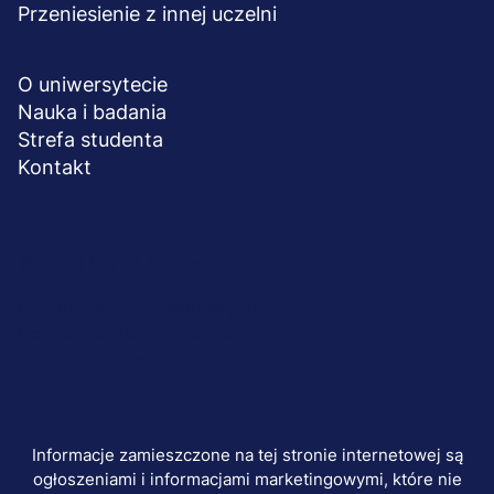
Przeniesienie z innej uczelni
UCZELNIA
O uniwersytecie
Nauka i badania
Strefa studenta
Kontakt
Menu
© 2026 UWSB Merito
stopka-
Ochrona danych osobowych
Ochrona osób małoletnich
dodatkowe
Polityka plików "cookies"
Informacje zamieszczone na tej stronie internetowej są
ogłoszeniami i informacjami marketingowymi, które nie