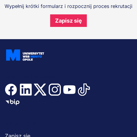
Wypełnij krótki formularz i rozpocznij proces rekrutacji
Zapisz się
Dołącz i bądź na bieżąco
Menu
NA SKRÓTY
Zapisz się