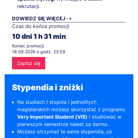
rekrutacji.
DOWIEDZ SIĘ WIĘCEJ
Czas do końca promocji
10
dni
1
h
31
min
Koniec promocji
18.08.2026 o godz. 23:59
Zapisz się
Stypendia i zniżki
Na studiach I stopnia i jednolitych
magisterskich możesz skorzystać z programu
Very Important Student (VIS)
i studiować w
pierwszym semestrze nawet za darmo.
Możesz otrzymać te same stypendia, co