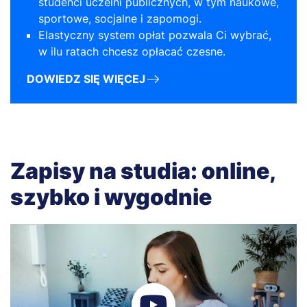
studenci uczelni publicznych, w tym naukowe,
sportowe, socjalne i zapomogi.
Elastyczny system opłat pozwala Ci wybrać,
w ilu ratach chcesz opłacać czesne.
DOWIEDZ SIĘ WIĘCEJ
Zapisy na studia: online,
szybko i wygodnie