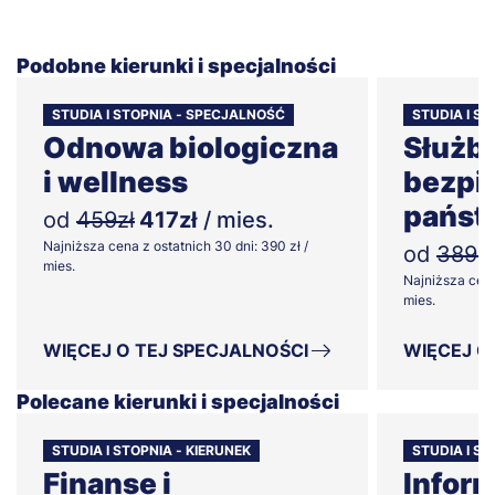
Podobne kierunki i specjalności
STUDIA I STOPNIA - SPECJALNOŚĆ
STUDIA I S
Odnowa biologiczna
Służb
i wellness
bezpi
państ
od
459zł
417zł
/ mies.
Najniższa cena z ostatnich 30 dni: 390 zł /
od
389zł
mies.
Najniższa cena
mies.
WIĘCEJ O TEJ SPECJALNOŚCI
WIĘCEJ O
Polecane kierunki i specjalności
STUDIA I STOPNIA - KIERUNEK
STUDIA I ST
Finanse i
Infor