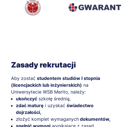
Zasady rekrutacji
Aby zostać
studentem studiów I stopnia
(licencjackich lub inżynierskich)
na
Uniwersytecie WSB Merito, należy:
ukończyć
szkołę średnią,
zdać maturę
i uzyskać
świadectwo
dojrzałości,
złożyć komplet wymaganych
dokumentów,
spełnić wymogi
wynikające z zasad