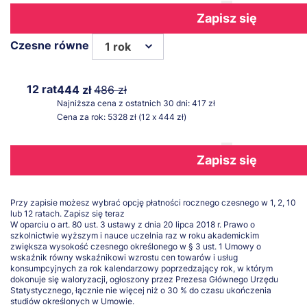
Zapisz się
Czesne równe
1 rok
12 rat
444 zł
486 zł
Najniższa cena z ostatnich 30 dni: 417 zł
Cena za rok: 5328 zł (12 x 444 zł)
Zapisz się
Przy zapisie możesz wybrać opcję płatności rocznego czesnego w 1, 2, 10
lub 12 ratach.
Zapisz się teraz
W oparciu o art. 80 ust. 3 ustawy z dnia 20 lipca 2018 r. Prawo o
szkolnictwie wyższym i nauce uczelnia raz w roku akademickim
zwiększa wysokość czesnego określonego w § 3 ust. 1 Umowy o
wskaźnik równy wskaźnikowi wzrostu cen towarów i usług
konsumpcyjnych za rok kalendarzowy poprzedzający rok, w którym
dokonuje się waloryzacji, ogłoszony przez Prezesa Głównego Urzędu
Statystycznego, łącznie nie więcej niż o 30 % do czasu ukończenia
studiów określonych w Umowie.