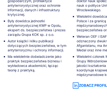
gospodarczym, profilaktyce
doktor nauk społe
antyterrorystycznej oraz ochronie
nauk o polityce Un
informacji, danych i infrastruktury
Wrocławskiego.
krytycznej.
Wieloletni dowódc
Były dowódca jednostki
Polsce i za granic
antyterrorystycznej KWP w Opolu,
międzynarodowych 
ekspert ds. bezpieczeństwa i prezes
bezpieczeństwa o
zarządu Grupa KOK sp. z o.o.
Weteran OEF i ISAF
Autor książki i kilku publikacji
odznaczony dwukr
dotyczących bezpieczeństwa, w tym
Afganistanu, ma 
antyterroryzmu i ochrony informacji.
Medal oraz inne me
Ma wieloletnie doświadczenie jako
Wieloletni członek
praktyk bezpieczeństwa biznesu i
Grupy Wdrożeniowe
wykładowca akademicki, łącząc
jakości kształcenia
teorię z praktyką.
koordynuje krajowe
międzynarodowe k
ZOBACZ PROFIL