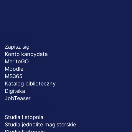
Menu
NA SKRÓTY
stopka
Zapisz się
Konto kandydata
MeritoGO
Moodle
MS365
Katalog biblioteczny
Digiteka
JobTeaser
STUDIA I SZKOLENIA
Studia I stopnia
Studia jednolite magisterskie
Studia II stopnia