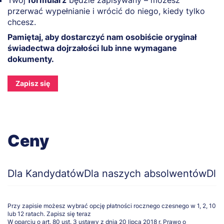
przerwać wypełnianie i wrócić do niego, kiedy tylko
chcesz.
Pamiętaj, aby dostarczyć nam osobiście oryginał
świadectwa dojrzałości lub inne wymagane
dokumenty.
Zapisz się
Ceny
Dla Kandydatów
Dla naszych absolwentów
Dla
Przy zapisie możesz wybrać opcję płatności rocznego czesnego w 1, 2, 10
lub 12 ratach.
Zapisz się teraz
W oparciu o art. 80 ust. 3 ustawy z dnia 20 lipca 2018 r. Prawo o