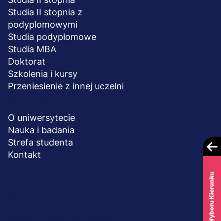
Studia II stopnia z
podyplomowymi
Studia podyplomowe
Studia MBA
Doktorat
Szkolenia i kursy
Przeniesienie z innej uczelni
UCZELNIA
O uniwersytecie
Nauka i badania
Strefa studenta
Kontakt
Test Wyboru Kierunku
Menu
© 2026 UWSB Merito
stopka-
Ochrona danych osobowych