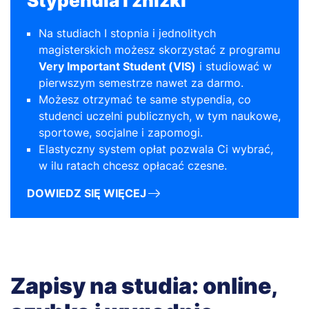
Stypendia i zniżki
Na studiach I stopnia i jednolitych
magisterskich możesz skorzystać z programu
Very Important Student (VIS)
i studiować w
pierwszym semestrze nawet za darmo.
Możesz otrzymać te same stypendia, co
studenci uczelni publicznych, w tym naukowe,
sportowe, socjalne i zapomogi.
Elastyczny system opłat pozwala Ci wybrać,
w ilu ratach chcesz opłacać czesne.
DOWIEDZ SIĘ WIĘCEJ
Zapisy na studia: online,