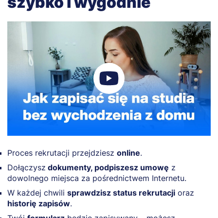
szybko i wygodnie
Proces rekrutacji przejdziesz
online
.
Dołączysz
dokumenty, podpiszesz umowę
z
dowolnego miejsca za pośrednictwem Internetu.
W każdej chwili
sprawdzisz status rekrutacji
oraz
historię zapisów
.
Twój
formularz
będzie zapisywany – możesz