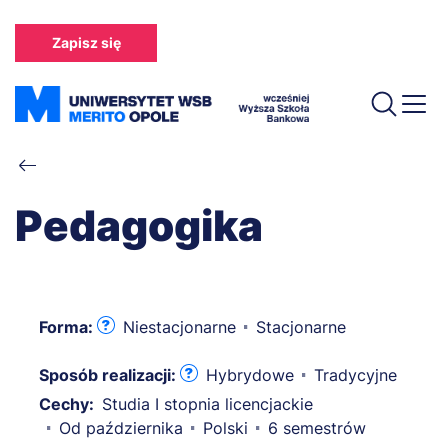
Przejdź
do
Zapisz się
treści
Ścieżka
nawigacyjna
Pedagogika
Forma:
Niestacjonarne
Stacjonarne
Sposób realizacji:
Hybrydowe
Tradycyjne
Cechy:
Studia I stopnia licencjackie
Od października
Polski
6 semestrów