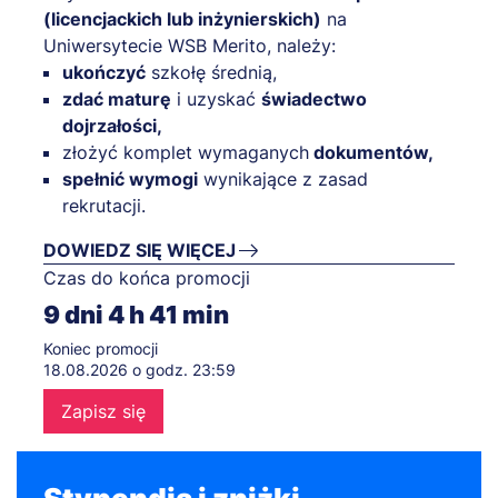
(licencjackich lub inżynierskich)
na
Uniwersytecie WSB Merito, należy:
ukończyć
szkołę średnią,
zdać maturę
i uzyskać
świadectwo
dojrzałości,
złożyć komplet wymaganych
dokumentów,
spełnić wymogi
wynikające z zasad
rekrutacji.
DOWIEDZ SIĘ WIĘCEJ
Czas do końca promocji
9
dni
4
h
41
min
Koniec promocji
18.08.2026 o godz. 23:59
Zapisz się