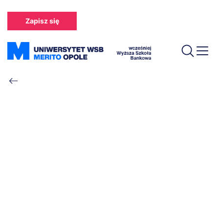
Przejdź
do
Zapisz się
treści
Ścieżka
nawigacyjna