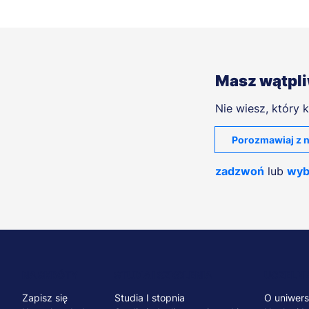
Masz wątpl
Nie wiesz, który k
Porozmawiaj z n
zadzwoń
lub
wyb
Menu
NA SKRÓTY
STUDIA I SZKOLENIA
UCZELNI
Zapisz się
Studia I stopnia
O uniwers