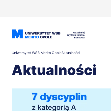
Przejdź
do
treści
Ścieżka
Uniwersytet WSB Merito Opole
Aktualności
Aktualności
nawigacyjna