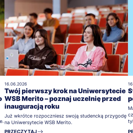
16.06.2026
16
Twój pierwszy krok na Uniwersytecie
S
o
WSB Merito – poznaj uczelnię przed
p
inauguracją roku
Ma
cz
Już wkrótce rozpoczniesz swoją studencką przygodę
e.
ty
na Uniwersytecie WSB Merito.
PRZECZYTAJ
P