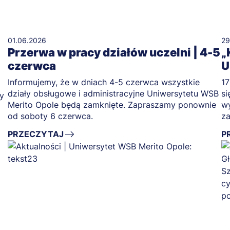
01.06.2026
29
Przerwa w pracy działów uczelni | 4-5
„
czerwca
U
Informujemy, że w dniach 4-5 czerwca wszystkie
17
działy obsługowe i administracyjne Uniwersytetu WSB
si
y
Merito Opole będą zamknięte. Zapraszamy ponownie
wy
od soboty 6 czerwca.
z
bu
PRZECZYTAJ
P