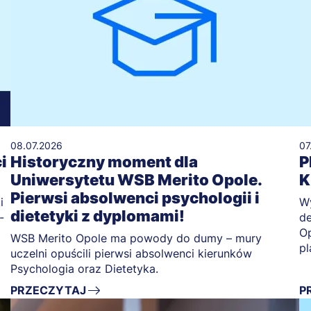
08.07.2026
07
i
Historyczny moment dla
P
Uniwersytetu WSB Merito Opole.
K
Pierwsi absolwenci psychologii i
i
Wy
dietetyki z dyplomami!
-
de
Op
WSB Merito Opole ma powody do dumy – mury
pl
uczelni opuścili pierwsi absolwenci kierunków
Psychologia oraz Dietetyka.
PRZECZYTAJ
P