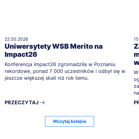
22.05.2026
15
Uniwersytety WSB Merito na
Z
Impact26
m
w
Konferencja Impact26 zgromadziła w Poznaniu
rekordowe, ponad 7 000 uczestników i odbył się w
W 
jeszcze większej skali niż rok temu.
og
za
na
PRZECZYTAJ
P
Wczytaj kolejne