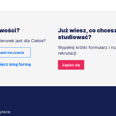
iwości?
Już wiesz, co chces
studiować?
ierunek jest dla Ciebie?
Wypełnij krótki formularz i r
ami na czacie
rekrutacji
ierz inną formę
Zapisz się
A
ytecie