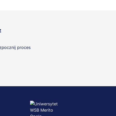
z
ozpocznij proces