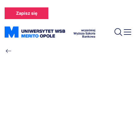
Przejdź
do
Zapisz się
treści
Ścieżka
nawigacyjna