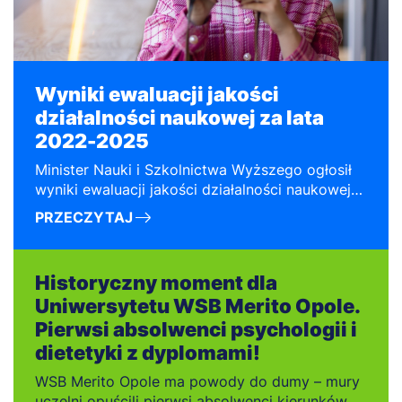
Wyniki ewaluacji jakości
działalności naukowej za lata
2022-2025
Minister Nauki i Szkolnictwa Wyższego ogłosił
wyniki ewaluacji jakości działalności naukowej
za lata 2022-2025.
PRZECZYTAJ
Historyczny moment dla
Uniwersytetu WSB Merito Opole.
Pierwsi absolwenci psychologii i
dietetyki z dyplomami!
WSB Merito Opole ma powody do dumy – mury
uczelni opuścili pierwsi absolwenci kierunków