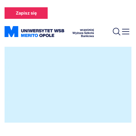
Przejdź
do
Zapisz się
treści