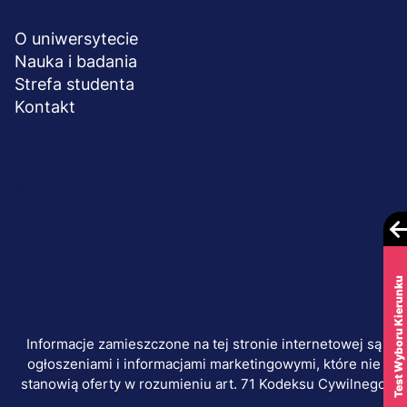
UCZELNIA
O uniwersytecie
Nauka i badania
Strefa studenta
Kontakt
Menu
© 2026 UWSB Merito
stopka-
Ochrona danych osobowych
Ochrona osób małoletnich
dodatkowe
Polityka plików "cookies"
Test Wyboru Kierunku
Informacje zamieszczone na tej stronie internetowej są
ogłoszeniami i informacjami marketingowymi, które nie
stanowią oferty w rozumieniu art. 71 Kodeksu Cywilnego