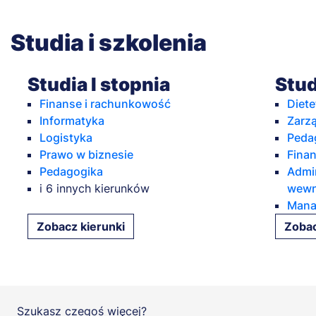
Studia i szkolenia
Studia I stopnia
Stud
Finanse i rachunkowość
Diete
Informatyka
Zarz
Logistyka
Peda
Prawo w biznesie
Fina
Pedagogika
Admin
i 6 innych kierunków
wewn
Mana
Zobacz kierunki
Zobac
Szukasz czegoś więcej?