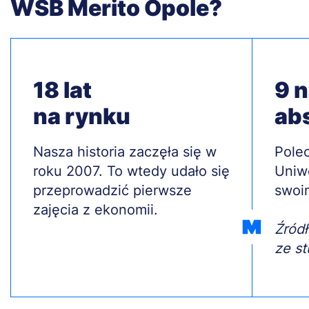
WSB Merito Opole?
18 lat
9 
na rynku
ab
Treść
Nasza historia zaczęła się w
Treś
Polec
roku 2007. To wtedy udało się
Uniw
przeprowadzić pierwsze
swoi
zajęcia z ekonomii.
Źródł
ze st