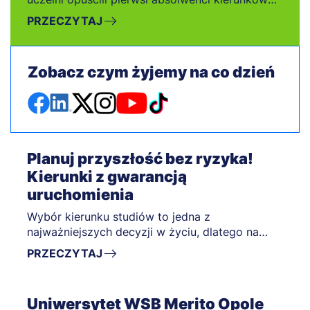
Psychologia oraz Dietetyka.
PRZECZYTAJ
Zobacz czym żyjemy na co dzień
Planuj przyszłość bez ryzyka!
Kierunki z gwarancją
uruchomienia
Wybór kierunku studiów to jedna z
najważniejszych decyzji w życiu, dlatego na
Uniwersytecie WSB Merito Opole stawiamy na
PRZECZYTAJ
Twoje bezpieczeństwo i komfort planowania.
Wiemy, jak ważna jest dla Ciebie pewność, że
wybrane studia ruszą dokładnie wtedy, kiedy
Uniwersytet WSB Merito Opole
tego oczekujesz.