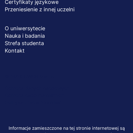
Certyfikaty językowe
Przeniesienie z innej uczelni
UCZELNIA
O uniwersytecie
Nauka i badania
Strefa studenta
Kontakt
Menu
© 2026 UWSB Merito
stopka-
Ochrona danych osobowych
Ochrona osób małoletnich
dodatkowe
Polityka plików "cookies"
Informacje zamieszczone na tej stronie internetowej są