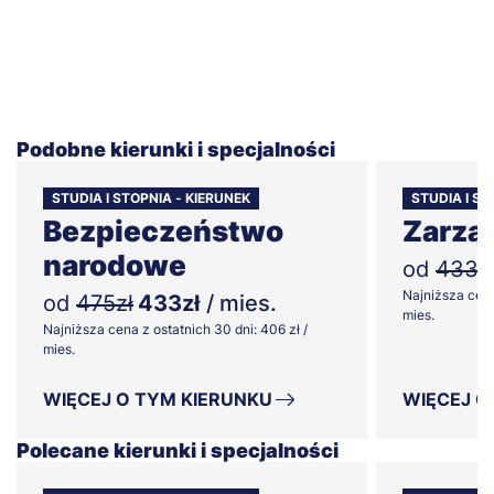
Podobne kierunki i specjalności
STUDIA I STOPNIA - KIERUNEK
STUDIA I ST
Bezpieczeństwo
Zarzą
narodowe
od
433z
Najniższa cena
od
475zł
433zł
/ mies.
mies.
Najniższa cena z ostatnich 30 dni: 406 zł /
mies.
WIĘCEJ O TYM KIERUNKU
WIĘCEJ O
Polecane kierunki i specjalności