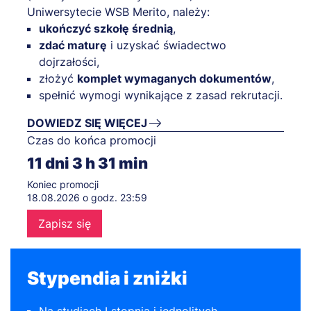
Uniwersytecie WSB Merito, należy:
ukończyć szkołę średnią
,
zdać maturę
i uzyskać świadectwo
dojrzałości,
złożyć
komplet wymaganych dokumentów
,
spełnić wymogi wynikające z zasad rekrutacji.
DOWIEDZ SIĘ WIĘCEJ
Czas do końca promocji
11
dni
3
h
31
min
Koniec promocji
18.08.2026 o godz. 23:59
Zapisz się
Stypendia i zniżki
Na studiach I stopnia i jednolitych