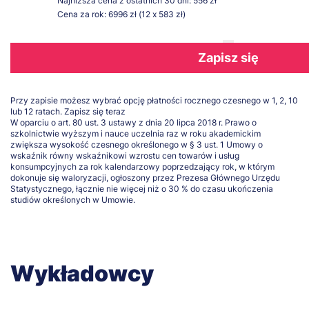
Najniższa cena z ostatnich 30 dni: 556 zł
Cena za rok: 6996 zł (12 x 583 zł)
Zapisz się
Przy zapisie możesz wybrać opcję płatności rocznego czesnego w 1, 2, 10
lub 12 ratach.
Zapisz się teraz
W oparciu o art. 80 ust. 3 ustawy z dnia 20 lipca 2018 r. Prawo o
szkolnictwie wyższym i nauce uczelnia raz w roku akademickim
zwiększa wysokość czesnego określonego w § 3 ust. 1 Umowy o
wskaźnik równy wskaźnikowi wzrostu cen towarów i usług
konsumpcyjnych za rok kalendarzowy poprzedzający rok, w którym
dokonuje się waloryzacji, ogłoszony przez Prezesa Głównego Urzędu
Statystycznego, łącznie nie więcej niż o 30 % do czasu ukończenia
studiów określonych w Umowie.
Wykładowcy