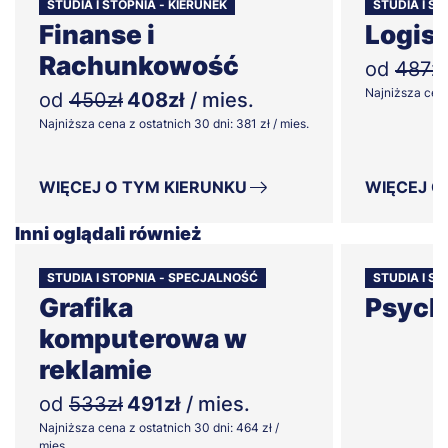
STUDIA I STOPNIA - KIERUNEK
STUDIA I ST
Finanse i
Logis
Rachunkowość
od
487zł
Najniższa cena 
od
450zł
408zł
/ mies.
Najniższa cena z ostatnich 30 dni: 381 zł / mies.
WIĘCEJ O TYM KIERUNKU
WIĘCEJ O
Inni oglądali również
STUDIA I STOPNIA - SPECJALNOŚĆ
STUDIA I S
Grafika
Psych
komputerowa w
reklamie
od
533zł
491zł
/ mies.
Najniższa cena z ostatnich 30 dni: 464 zł /
mies.