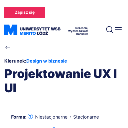
Przejdź
do
Zapisz się
treści
Ścieżka
nawigacyjna
Kierunek:
Design w biznesie
Projektowanie UX I
UI
Forma:
Niestacjonarne
Stacjonarne