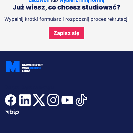
zadzwoń
lub
wybierz inną formę
Już wiesz, co chcesz studiować?
Wypełnij krótki formularz i rozpocznij proces rekrutacji
Zapisz się
Dołącz i bądź na bieżąco