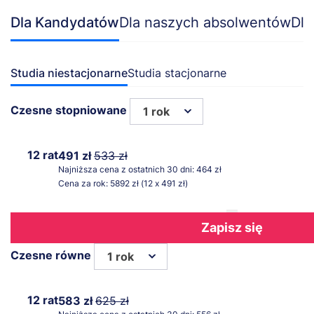
Dla Kandydatów
Dla naszych absolwentów
Dla
Studia niestacjonarne
Studia stacjonarne
Czesne stopniowane
1 rok
12 rat
491 zł
533 zł
Najniższa cena z ostatnich 30 dni: 464 zł
Cena za rok: 5892 zł (12 x 491 zł)
Zapisz się
Czesne równe
1 rok
12 rat
583 zł
625 zł