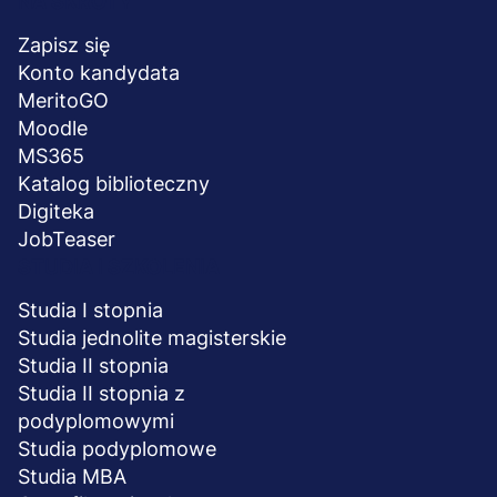
Menu
NA SKRÓTY
stopka
Zapisz się
Konto kandydata
MeritoGO
Moodle
MS365
Katalog biblioteczny
Digiteka
JobTeaser
STUDIA I SZKOLENIA
Studia I stopnia
Studia jednolite magisterskie
Studia II stopnia
Studia II stopnia z
podyplomowymi
Studia podyplomowe
Studia MBA