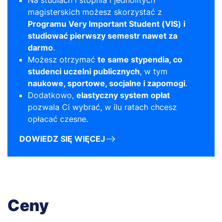
magisterskich możesz skorzystać z
Programu Very Important Student (VIS) i
studiować pierwszy semestr nawet za
darmo
.
Możesz otrzymać
te same stypendia, co
studenci uczelni publicznych
, w tym
naukowe, sportowe, socjalne i zapomogi
.
Dodatkowo,
elastyczny system opłat
pozwala Ci wybrać, w ilu ratach chcesz
opłacać czesne.
DOWIEDZ SIĘ WIĘCEJ
Ceny