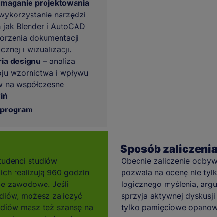
maganie projektowania
wykorzystanie narzędzi
h jak Blender i AutoCAD
orzenia dokumentacji
cznej i wizualizacji.
ria designu
– analiza
ju wzornictwa i wpływu
w na współczesne
za.
iń
 program
Sposób zaliczenia
tudenci studiów
Obecnie zaliczenie odbywa
kich realizują 960 godzin
pozwala na ocenę nie tylk
ie zawodowe. Jeśli
logicznego myślenia, arg
diów, możesz zaliczyć
sprzyja aktywnej dyskusji
tudiów masz też szansę na
tylko pamięciowe opanowa