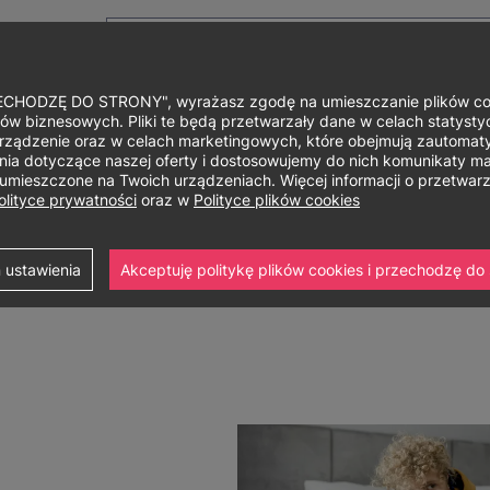
HODZĘ DO STRONY", wyrażasz zgodę na umieszczanie plików cook
ów biznesowych. Pliki te będą przetwarzały dane w celach statystycz
rządzenie oraz w celach marketingowych, które obejmują zautomaty
Główne
O uniwersytecie
Studia i szkolenia
Nauka i bad
a dotyczące naszej oferty i dostosowujemy do nich komunikaty mar
ą umieszczone na Twoich urządzeniach. Więcej informacji o przetwa
menu
olityce prywatności
oraz w
Polityce plików cookies
ia
Design w biznesie
Home Design
 ustawienia
Akceptuję politykę plików cookies i przechodzę do 