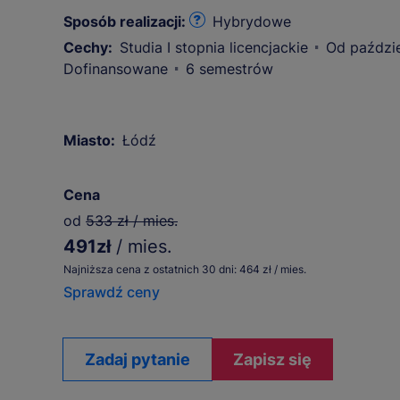
Sposób realizacji:
Hybrydowe
Cechy:
Studia I stopnia licencjackie
Od paździe
Dofinansowane
6 semestrów
Miasto:
Łódź
Cena
od
533 zł / mies.
491zł
/ mies.
Najniższa cena z ostatnich 30 dni: 464 zł / mies.
Sprawdź ceny
Zadaj pytanie
Zapisz się