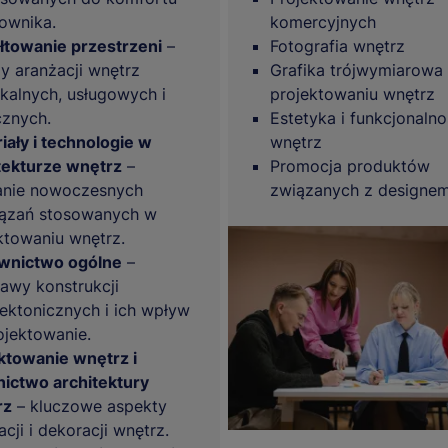
ownika.
komercyjnych
łtowanie przestrzeni
–
Fotografia wnętrz
y aranżacji wnętrz
Grafika trójwymiarowa
kalnych, usługowych i
projektowaniu wnętrz
cznych.
Estetyka i funkcjonaln
iały i technologie w
wnętrz
tekturze wnętrz
–
Promocja produktów
anie nowoczesnych
związanych z designe
ązań stosowanych w
ktowaniu wnętrz.
wnictwo ogólne
–
awy konstrukcji
tektonicznych i ich wpływ
ojektowanie.
ktowanie wnętrz i
ictwo architektury
rz
– kluczowe aspekty
cji i dekoracji wnętrz.