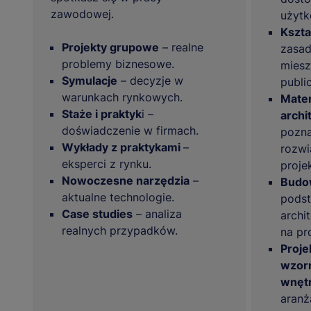
zawodowej.
użytk
Kszta
Projekty grupowe
– realne
zasad
problemy biznesowe.
miesz
Symulacje
– decyzje w
publi
warunkach rynkowych.
Mater
Staże i praktyk
i –
archi
doświadczenie w firmach.
pozn
Wykłady z praktykami
–
rozwi
eksperci z rynku.
proje
Nowoczesne narzędzia
–
Budo
aktualne technologie.
podst
Case studies
– analiza
archi
realnych przypadków.
na pr
Proje
wzorn
wnęt
aranża