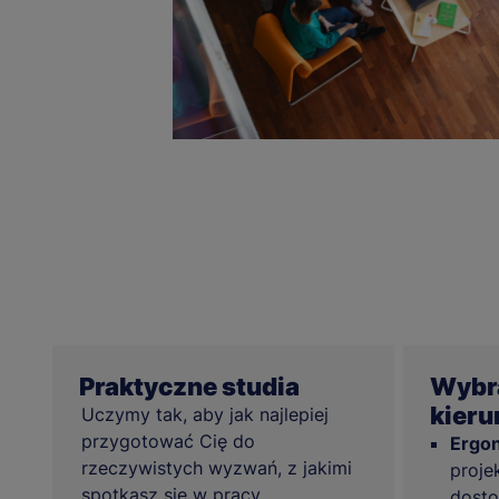
Praktyczne studia
Wybra
kieru
Uczymy tak, aby jak najlepiej
przygotować Cię do
Ergo
rzeczywistych wyzwań, z jakimi
proje
spotkasz się w pracy
dosto