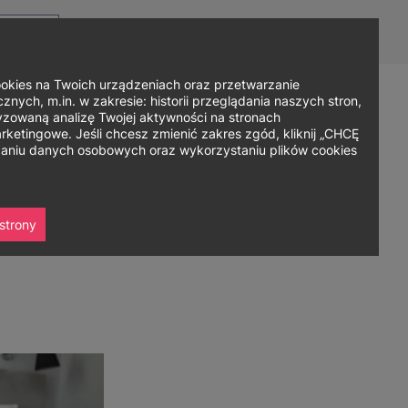
Top
Men
Prz
Kontakt
Dla mediów
Logowanie
PL
menu
WC
ję
ies na Twoich urządzeniach oraz przetwarzanie
nych, m.in. w zakresie: historii przeglądania naszych stron,
zowaną analizę Twojej aktywności na stronach
Zapisz się
ania
Współpraca
Strefa studenta
ketingowe. Jeśli chcesz zmienić zakres zgód, kliknij „CHCĘ
rzaniu danych osobowych oraz wykorzystaniu plików cookies
strony