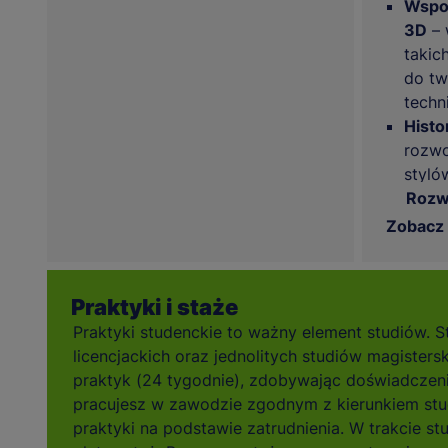
Wspo
3D
– 
takic
do tw
techni
Histo
rozwo
styló
wnętr
Rozw
Zobacz
Praktyki i staże
Praktyki studenckie to ważny element studiów. S
licencjackich oraz jednolitych studiów magisters
praktyk (24 tygodnie), zdobywając doświadczen
pracujesz w zawodzie zgodnym z kierunkiem stu
praktyki na podstawie zatrudnienia. W trakcie s