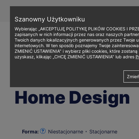
Przejdź
do
treści
Szanowny Użytkowniku
Wybierając „AKCEPTUJĘ POLITYKĘ PLIKÓW COOKIES I PRZEC
zapisanych w nich informacji przez nas oraz naszych partner
Twoich danych lokalizacyjnych generowanych przez Twoje u
internetowych. W ten sposób poznajemy Twoje zainteresowani
ZMIENIĆ USTAWIENIA" i wybierz pliki cookies, które zostan
uzyskasz, klikając „CHCĘ ZMIENIĆ USTAWIENIA" lub adres
P
Ścieżka
Uniwersytet WSB Merito Łódź
Studia i szkolenia
Studia I stopn
Zmień
Kierunek:
Design w biznesie
nawigacyjna
Home Design
Forma:
Niestacjonarne
Stacjonarne