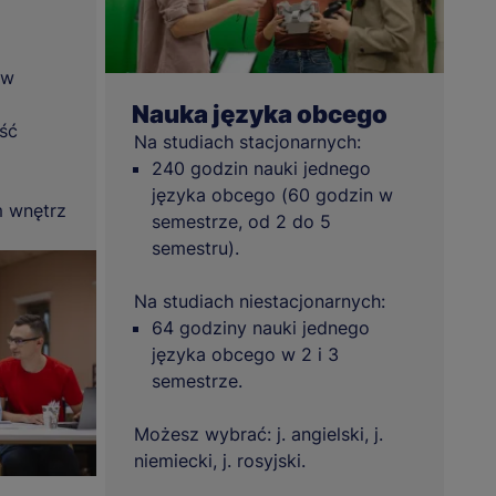
 w
Nauka języka obcego
ość
Na studiach stacjonarnych:
240 godzin nauki jednego
języka obcego (60 godzin w
m wnętrz
semestrze, od 2 do 5
semestru).
Na studiach niestacjonarnych:
64 godziny nauki jednego
języka obcego w 2 i 3
semestrze.
Możesz wybrać: j. angielski, j.
niemiecki, j. rosyjski.