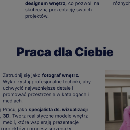
designem wnętrz,
co pozwoli na
różnyc
skuteczną prezentację swoich
projektów.
Praca dla Ciebie
Zatrudnij się jako
fotograf wnętrz.
Wykorzystuj profesjonalne techniki, aby
uchwycić najważniejsze detale i
promować przestrzenie w katalogach i
mediach.
j
Pracuj jako
specjalista ds. wizualizacji
,
3D.
Twórz realistyczne modele wnętrz i
mebli, które wspierają prezentacje
 i
projektów i procesy sprzedaży.