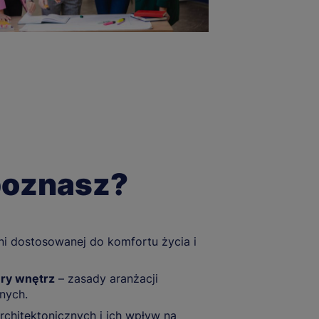
 poznasz?
ni dostosowanej do komfortu życia i
ury wnętrz
– zasady aranżacji
nych.
rchitektonicznych i ich wpływ na