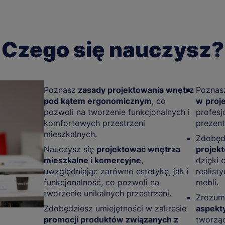
Czego się nauczysz?
Poznasz
zasady projektowania wnętrz
Poznasz
pod kątem ergonomicznym
, co
w
proj
pozwoli na tworzenie funkcjonalnych i
profesj
komfortowych przestrzeni
prezent
mieszkalnych.
Zdobędz
Nauczysz się
projektować wnętrza
projekt
mieszkalne i komercyjne
,
dzięki 
uwzględniając zarówno estetykę, jak i
realist
funkcjonalność, co pozwoli na
mebli.
tworzenie unikalnych przestrzeni.
Zrozumi
Zdobędziesz umiejętności w zakresie
aspekty
promocji produktów związanych z
tworzą