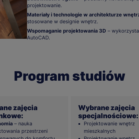
projektowanie.
Materiały i technologie w architekturze wnętr
stosowane w designie wnętrz.
Wspomaganie projektowania 3D
– wykorzystan
AutoCAD.
Program studiów
ne zajęcia
Wybrane zajęcia
nkowe:
specjalnościowe:
nomia
– nauka
Projektowanie wnętrz
ktowania przestrzeni
mieszkalnych
sowanych do komfortu
Projektowanie wnętrz