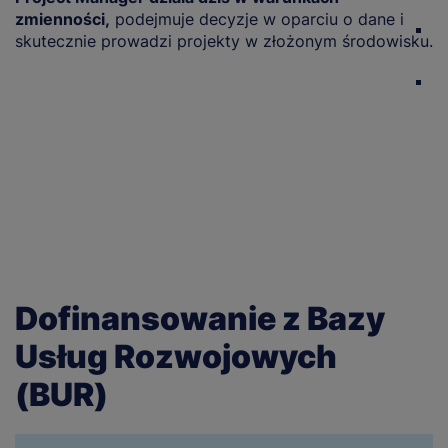
zmienności,
podejmuje decyzje w oparciu o dane i
r
skutecznie prowadzi projekty w złożonym środowisku.
ś
p
p
P
s
te
Dofinansowanie z Bazy
Usług Rozwojowych
(BUR)