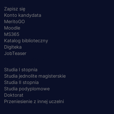
Menu
stopka
Zapisz się
Konto kandydata
MeritoGO
Moodle
MS365
Katalog biblioteczny
Digiteka
JobTeaser
STUDIA I SZKOLENIA
Studia I stopnia
Studia jednolite magisterskie
Studia II stopnia
Studia podyplomowe
Doktorat
Przeniesienie z innej uczelni
UCZELNIA