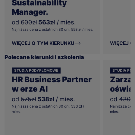
Sustainability
Manager.
od
600zł
563zł
/ mies.
Najniższa cena z ostatnich 30 dni: 558 zł / mies.
WIĘCEJ O TYM KIERUNKU
WIĘCEJ O
Polecane kierunki i szkolenia
STUDIA PODYPLOMOWE
STUDIA PO
HR Business Partner
Zarzą
w erze AI
oświa
od
575zł
538zł
/ mies.
od
430z
Najniższa cena z ostatnich 30 dni: 533 zł /
Najniższa cena
mies.
mies.