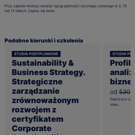
Przy zapisie możesz wybrać opcję płatności rocznego czesnego w 2, 10
lub 12 ratach.
Zapisz się teraz
Podobne kierunki i szkolenia
STUDIA PODYPLOMOWE
STUDIA PO
Sustainability &
Profil
Business Strategy.
anali
Strategiczne
bizne
zarządzanie
od
530z
zrównoważonym
Najniższa cena
mies.
rozwojem z
certyfikatem
Corporate