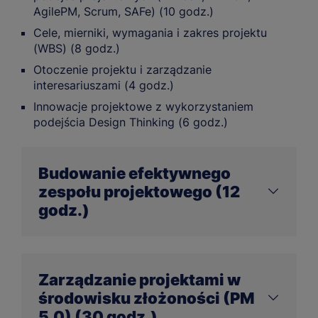
AgilePM, Scrum, SAFe) (10 godz.)
Cele, mierniki, wymagania i zakres projektu
(WBS) (8 godz.)
Otoczenie projektu i zarządzanie
interesariuszami (4 godz.)
Innowacje projektowe z wykorzystaniem
podejścia Design Thinking (6 godz.)
Budowanie efektywnego
zespołu projektowego (12
godz.)
W tym module nauczysz się budować i rozwijać
zespoły projektowe, rozumieć ich dynamikę oraz
Zarządzanie projektami w
efektywnie wykorzystywać różnorodność
środowisku złożoności (PM
kompetencji. Poznasz narzędzia diagnozy stylów
działania i ról zespołowych, które pomogą Ci
5.0) (30 godz.)