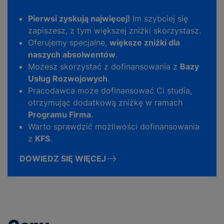
Pierwsi zyskują najwięcej!
Im szybciej się
zapiszesz, z tym większej zniżki skorzystasz.
Oferujemy specjalne,
większe zniżki dla
naszych absolwentów
.
Możesz skorzystać z dofinansowania z
Bazy
Usług Rozwojowych
.
Pracodawca może dofinansować Ci studia,
otrzymując dodatkową zniżkę w ramach
Programu Firma
.
Warto sprawdzić możliwości dofinansowania
z
KFS
.
DOWIEDZ SIĘ WIĘCEJ