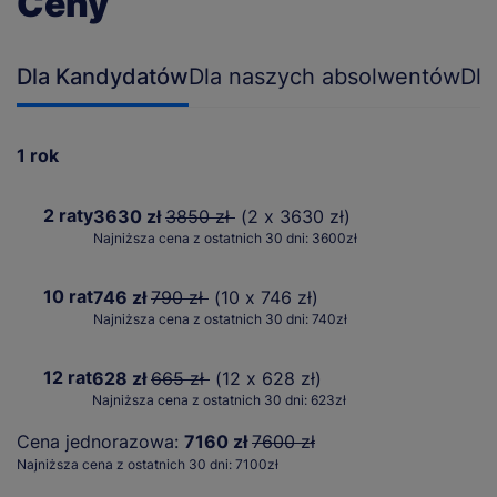
Ceny
Dla Kandydatów
Dla naszych absolwentów
Dla
1 rok
2 raty
3630 zł
3850 zł
(2 x 3630 zł)
Najniższa cena z ostatnich 30 dni: 3600zł
10 rat
746 zł
790 zł
(10 x 746 zł)
Najniższa cena z ostatnich 30 dni: 740zł
12 rat
628 zł
665 zł
(12 x 628 zł)
Najniższa cena z ostatnich 30 dni: 623zł
Cena jednorazowa:
7160 zł
7600 zł
Najniższa cena z ostatnich 30 dni: 7100zł