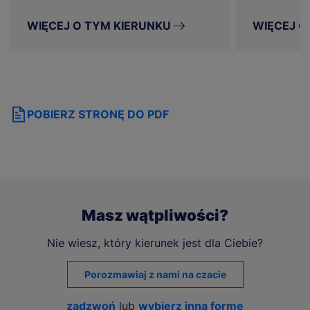
WIĘCEJ O TYM KIERUNKU
WIĘCEJ O
POBIERZ STRONĘ DO PDF
Masz wątpliwości?
Nie wiesz, który kierunek jest dla Ciebie?
Porozmawiaj z nami na czacie
zadzwoń
lub
wybierz inną formę