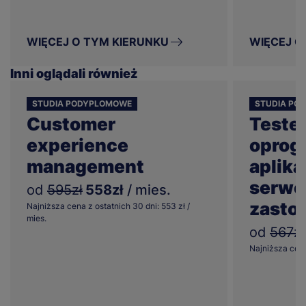
WIĘCEJ O TYM KIERUNKU
WIĘCEJ O
Inni oglądali również
STUDIA PODYPLOMOWE
STUDIA PO
Customer
Teste
experience
oprog
management
aplika
serwe
od
595zł
558zł
/ mies.
zasto
Najniższa cena z ostatnich 30 dni: 553 zł /
mies.
od
567zł
Najniższa cena 