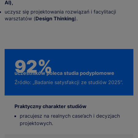
AI),
uczysz się projektowania rozwiązań i facylitacji
warsztatów (
Design Thinking
).
92%
uczestników poleca studia podyplomowe
Źródło: „Badanie satysfakcji ze studiów 2025”.
Praktyczny charakter studiów
pracujesz na realnych case’ach i decyzjach
projektowych.