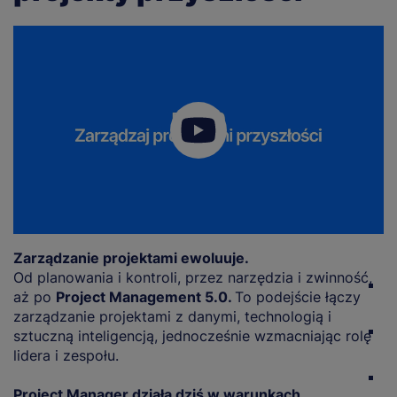
Zarządzanie projektami ewoluuje.
D
Od planowania i kontroli, przez narzędzia i zwinność,
r
aż po
Project Management 5.0.
To podejście łączy
w
zarządzanie projektami z danymi, technologią i
u
sztuczną inteligencją, jednocześnie wzmacniając rolę
o
lidera i zespołu.
w
Project Manager działa dziś w warunkach
p