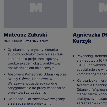
Mateusz Załuski
Agnieszka D
Kurzyk
OPIEKUN MERYTORYCZNY
Opiekun merytoryczny kierunku
studiów podyplomowych z zakresu
Psycholog, trenerk
zarządzania projektami, łączący
z akredytacją ICF P
wiedzę akademicką z praktycznym
ICC. Superwizorka
doświadczeniem biznesowym.
specjalizuje się w 
kompetencji mened
Absolwent Politechniki Gdańskiej oraz
Szkoły Głównej Handlowej w
Kierowniczka mery
Warszawie, posiadający solidne
Akademia Coachin
przygotowanie do pracy w obszarze
Gdańsku. Wspiera r
projektów i zarządzania.
menedżerów, konce
praktycznych aspe
Od ponad 8 lat zawodowo związany
zarządzania i kom
z zarządzaniem projektami,