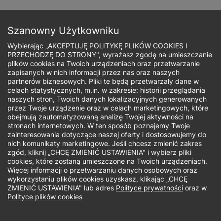
Przejdź
do
Zapisz się
treści
Szanowny Użytkowniku
Wybierając „AKCEPTUJĘ POLITYKĘ PLIKÓW COOKIES I
PRZECHODZĘ DO STRONY", wyrażasz zgodę na umieszczanie
plików cookies na Twoich urządzeniach oraz przetwarzanie
zapisanych w nich informacji przez nas oraz naszych
Ścieżka
partnerów biznesowych. Pliki te będą przetwarzały dane w
celach statystycznych, m.in. w zakresie: historii przeglądania
nawigacyjna
naszych stron, Twoich danych lokalizacyjnych generowanych
Zarządzanie
przez Twoje urządzenie oraz w celach marketingowych, które
obejmują zautomatyzowaną analizę Twojej aktywności na
stronach internetowych. W ten sposób poznajemy Twoje
projektami 5.0 z
zainteresowania dotyczące naszej oferty i dostosowujemy do
nich komunikaty marketingowe. Jeśli chcesz zmienić zakres
przygotowaniem do
zgód, kliknij „CHCĘ ZMIENIĆ USTAWIENIA" i wybierz pliki
cookies, które zostaną umieszczone na Twoich urządzeniach.
Więcej informacji o przetwarzaniu danych osobowych oraz
AgilePM
wykorzystaniu plików cookies uzyskasz, klikając „CHCĘ
ZMIENIĆ USTAWIENIA" lub adres
Polityce prywatności
oraz w
Polityce plików cookies
Foundation