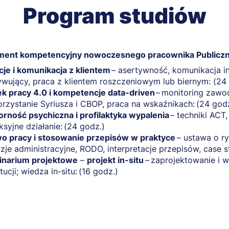
Program studiów
ent kompetencyjny nowoczesnego pracownika Publiczny
cje i komunikacja z klientem
– asertywność, komunikacja i
wujący, praca z klientem roszczeniowym lub biernym: (24
k pracy 4.0 i kompetencje data-driven
– monitoring zawo
rzystanie Syriusza i CBOP, praca na wskaźnikach: (24 god
rność psychiczna i profilaktyka wypalenia
– techniki ACT,
eksyjne działanie: (24 godz.)
o pracy i stosowanie przepisów w praktyce
– ustawa o ry
zje administracyjne, RODO, interpretacje przepisów, case s
narium projektowe
–
projekt in-situ
– zaprojektowanie i 
tucji; wiedza in-situ: (16 godz.)