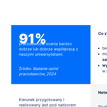
91%
Co z
pracodawców ocenia bardzo
be
dobrze lub dobrze współpracę z
mo
naszymi uniwersytetami.
za
wy
Źródło:
Badanie opinii
w 
pracodawców, 2024
Netw
Kierunek przygotowany i
realizowany jest pod nadzorem
Stud