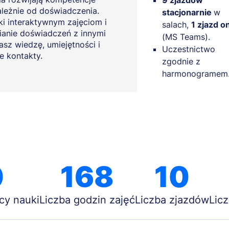
9 zjazdów
ależnie od doświadczenia.
stacjonarnie
w
ki interaktywnym zajęciom i
salach,
1 zjazd o
anie doświadczeń z innymi
(MS Teams).
asz wiedzę, umiejętności i
Uczestnictwo
e kontakty.
zgodnie z
harmonogramem
0
168
10
cy nauki
Liczba godzin zajęć
Liczba zjazdów
Lic