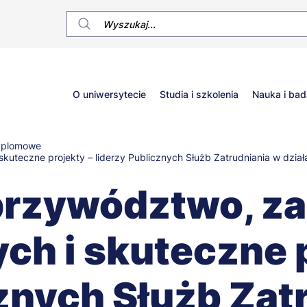
Główne
O uniwersytecie
Studia i szkolenia
Nauka i bad
menu
yplomowe
uteczne projekty – liderzy Publicznych Służb Zatrudniania w dział
rzywództwo, za
ch i skuteczne 
cznych Służb Zat