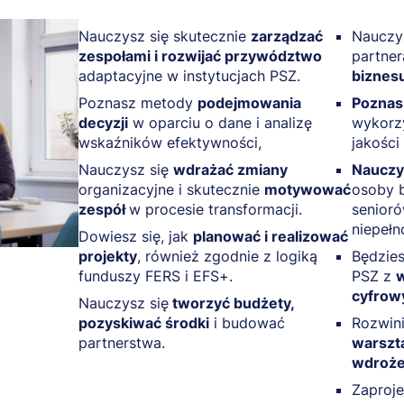
Nauczysz się skutecznie
zarządzać
Nauczy
zespołami i rozwijać przywództwo
partne
adaptacyjne w instytucjach PSZ.
biznes
Poznasz metody
podejmowania
Pozna
decyzji
w oparciu o dane i analizę
wykorz
wskaźników efektywności,
jakości
Nauczysz się
wdrażać zmiany
Nauczy
organizacyjne i skutecznie
motywować
osoby 
zespół
w procesie transformacji.
senioró
niepełn
Dowiesz się, jak
planować i realizować
projekty
, również zgodnie z logiką
Będzies
funduszy FERS i EFS+.
PSZ z
w
cyfrow
Nauczysz się
tworzyć budżety,
pozyskiwać środki
i budować
Rozwini
partnerstwa.
warszta
wdroż
Zaproj