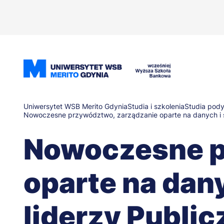
Przejdź
do
treści
Ścieżka
Uniwersytet WSB Merito Gdynia
Studia i szkolenia
Studia pod
Nowoczesne przywództwo, zarządzanie oparte na danych i sk
nawigacyjna
Nowoczesne p
oparte na dany
liderzy Publi