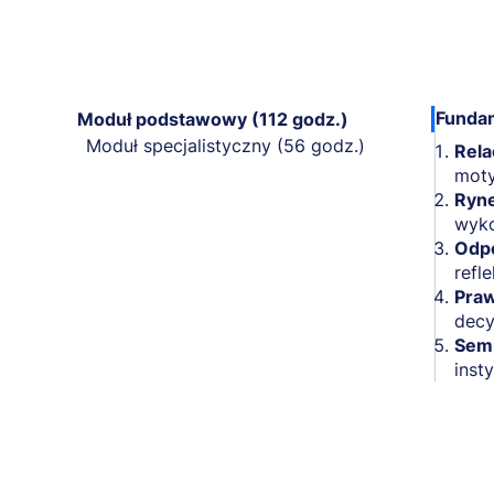
Fundam
Moduł podstawowy (112 godz.)
Moduł specjalistyczny (56 godz.)
Rela
moty
Ryne
wyko
Odpo
refl
Praw
decy
Semi
insty