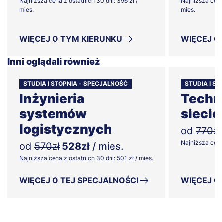
Najniższa cena z ostatnich 30 dni: 396 zł /
Najniższa cena
mies.
mies.
WIĘCEJ O TYM KIERUNKU
WIĘCEJ O
Inni oglądali również
STUDIA I STOPNIA - SPECJALNOŚĆ
STUDIA I S
Inżynieria
Techn
systemów
sieci
logistycznych
od
770zł
Najniższa cena 
od
570zł
528zł
/ mies.
Najniższa cena z ostatnich 30 dni: 501 zł / mies.
WIĘCEJ O TEJ SPECJALNOŚCI
WIĘCEJ O