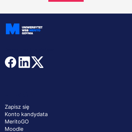
Dołącz i bądź na bieżąco
Menu
NA SKRÓTY
stopka
Zapisz się
Konto kandydata
MeritoGO
Moodle