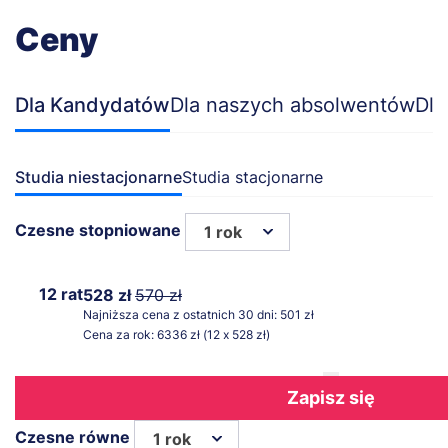
Ceny
Dla Kandydatów
Dla naszych absolwentów
Dla
Studia niestacjonarne
Studia stacjonarne
Czesne stopniowane
1 rok
12 rat
528 zł
570 zł
Najniższa cena z ostatnich 30 dni: 501 zł
Cena za rok: 6336 zł (12 x 528 zł)
Zapisz się
Czesne równe
1 rok