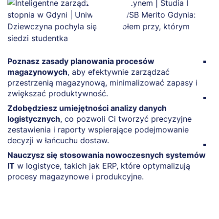
Poznasz zasady planowania procesów
Z
magazynowych
, aby efektywnie zarządzać
c
przestrzenią magazynową, minimalizować zapasy i
o
zwiększać produktywność.
P
Zdobędziesz umiejętności analizy danych
z
logistycznych
, co pozwoli Ci tworzyć precyzyjne
t
zestawienia i raporty wspierające podejmowanie
d
decyzji w łańcuchu dostaw.
W
Nauczysz się stosowania nowoczesnych systemów
n
IT
w logistyce, takich jak ERP, które optymalizują
l
procesy magazynowe i produkcyjne.
d