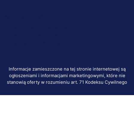
Menu
© 2026 UWSB Merito
stopka-
Ochrona danych osobowych
Ochrona osób małoletnich
dodatkowe
Polityka plików "cookies"
Informacje zamieszczone na tej stronie internetowej są
ogłoszeniami i informacjami marketingowymi, które nie
stanowią oferty w rozumieniu art. 71 Kodeksu Cywilnego