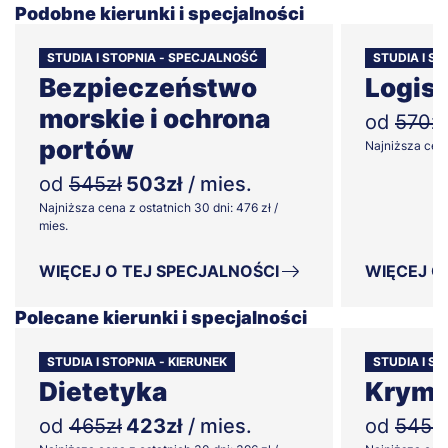
Podobne kierunki i specjalności
STUDIA I STOPNIA - SPECJALNOŚĆ
STUDIA I S
Bezpieczeństwo
Logist
morskie i ochrona
od
570zł
portów
Najniższa cena 
od
545zł
503zł
/ mies.
Najniższa cena z ostatnich 30 dni: 476 zł /
mies.
WIĘCEJ O TEJ SPECJALNOŚCI
WIĘCEJ O
Polecane kierunki i specjalności
STUDIA I STOPNIA - KIERUNEK
STUDIA I S
Dietetyka
Krymi
od
465zł
423zł
/ mies.
od
545zł