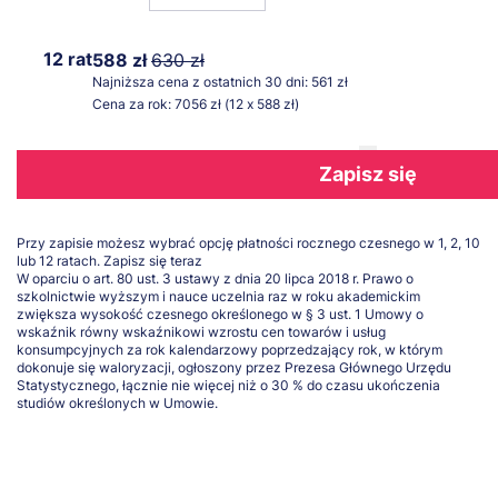
12 rat
588 zł
630 zł
Najniższa cena z ostatnich 30 dni: 561 zł
Cena za rok: 7056 zł (12 x 588 zł)
Zapisz się
Przy zapisie możesz wybrać opcję płatności rocznego czesnego w 1, 2, 10
lub 12 ratach.
Zapisz się teraz
W oparciu o art. 80 ust. 3 ustawy z dnia 20 lipca 2018 r. Prawo o
szkolnictwie wyższym i nauce uczelnia raz w roku akademickim
zwiększa wysokość czesnego określonego w § 3 ust. 1 Umowy o
wskaźnik równy wskaźnikowi wzrostu cen towarów i usług
konsumpcyjnych za rok kalendarzowy poprzedzający rok, w którym
dokonuje się waloryzacji, ogłoszony przez Prezesa Głównego Urzędu
Statystycznego, łącznie nie więcej niż o 30 % do czasu ukończenia
studiów określonych w Umowie.