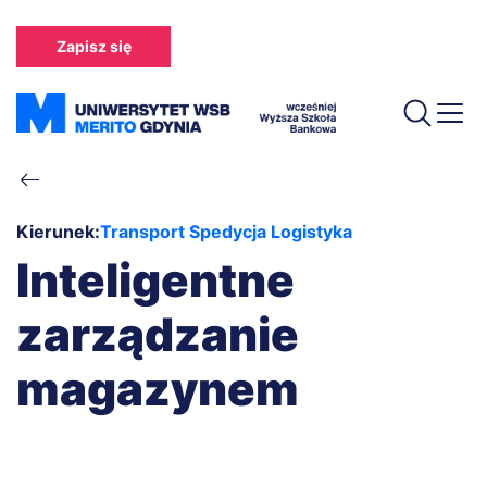
Przejdź
do
Zapisz się
treści
Ścieżka
nawigacyjna
Kierunek:
Transport Spedycja Logistyka
Inteligentne
zarządzanie
magazynem