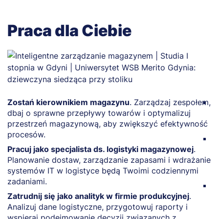
Praca dla Ciebie
Zostań kierownikiem magazynu
. Zarządzaj zespołem,
B
dbaj o sprawne przepływy towarów i optymalizuj
z
przestrzeń magazynową, aby zwiększyć efektywność
t
procesów.
P
Pracuj jako specjalista ds. logistyki magazynowej
.
s
Planowanie dostaw, zarządzanie zapasami i wdrażanie
p
systemów IT w logistyce będą Twoimi codziennymi
gr
zadaniami.
Z
Zatrudnij się jako analityk w firmie produkcyjnej
.
k
Analizuj dane logistyczne, przygotowuj raporty i
d
wspieraj podejmowanie decyzji związanych z
l