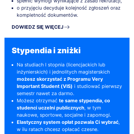
spełnić wymogi wynikające z zasad rekrutacji,
o przyjęciu decyduje kolejność zgłoszeń oraz
kompletność dokumentów.
DOWIEDZ SIĘ WIĘCEJ
Stypendia i zniżki
Na studiach I stopnia (licencjackich lub
inżynierskich) i jednolitych magisterskich
możesz skorzystać z Programu Very
Important Student (VIS)
i studiować pierwszy
semestr nawet za darmo.
Możesz otrzymać
te same stypendia, co
studenci uczelni publicznych
, w tym
naukowe, sportowe, socjalne i zapomogi.
Elastyczny system opłat pozwala Ci wybrać
,
w ilu ratach chcesz opłacać czesne.