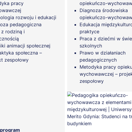
yka pracy
opiekuńczo-wychowaw
owawczej
Diagnoza środowiska
ologia rozwoju i edukacji
opiekuńczo-wychowa
oza pedagogiczna
Edukacja międzykultu
 z rodziną i
praktyce
cznością
Praca z dziećmi w świe
iki animacji społecznej
szkolnych
laktyka społeczna –
Prawo w działaniach
kt zespołowy
pedagogicznych
Metodyka pracy opiek
wychowawczej – proje
zespołowy
 program