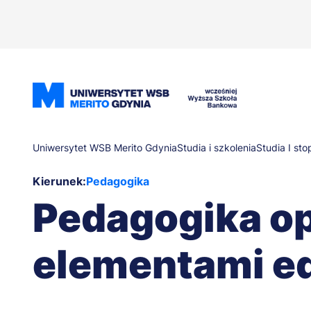
Przejdź
do
treści
Ścieżka
Uniwersytet WSB Merito Gdynia
Studia i szkolenia
Studia I sto
Kierunek:
Pedagogika
nawigacyjna
Pedagogika o
elementami ed