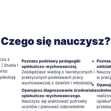
Czego się nauczysz?
Poznasz podstawy pedagogiki
Poznas
opiekuńczo-wychowawczej.
oddzia
Zdobędziesz wiedzę o teoretycznych i
Nauczy
praktycznych podstawach pracy
w pracy
wychowawczej z dziećmi i młodzieżą.
Opanuj
Opanujesz diagnozowanie środowiska
szkoln
opiekuńczo-wychowawczego
.
realiz
Nauczysz się analizować potrzeby
opiekuń
uczniów i planować odpowiednie
przedsz