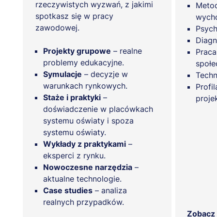
rzeczywistych wyzwań, z jakimi
Metod
spotkasz się w pracy
wych
zawodowej.
Psych
Diagn
Projekty grupowe
– realne
Praca
problemy edukacyjne.
społe
Symulacje
– decyzje w
Techn
warunkach rynkowych.
Profi
Staże i praktyki
–
proje
doświadczenie w placówkach
systemu oświaty i spoza
systemu oświaty.
Wykłady z praktykami
–
eksperci z rynku.
Nowoczesne narzędzia
–
aktualne technologie.
Case studies
– analiza
realnych przypadków.
Zobacz