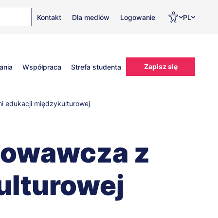
Top
Men
Prz
Kontakt
Dla mediów
Logowanie
PL
menu
WC
ję
Zapisz się
ania
Współpraca
Strefa studenta
 edukacji międzykulturowej
howawcza z
ulturowej