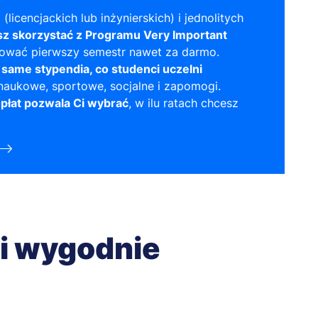
 (licencjackich lub inżynierskich) i jednolitych
z skorzystać z Programu Very Important
iować pierwszy semestr nawet za darmo.
 same stypendia, co studenci uczelni
naukowe, sportowe, socjalne i zapomogi.
płat pozwala Ci wybrać
, w ilu ratach chcesz
 i wygodnie