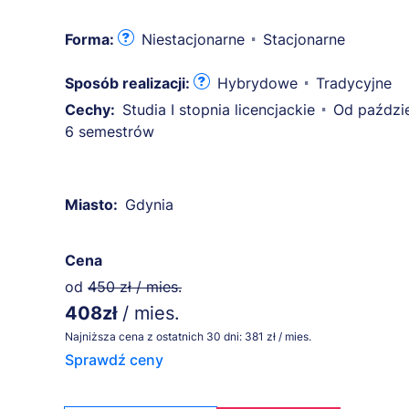
Forma:
Niestacjonarne
Stacjonarne
Sposób realizacji:
Hybrydowe
Tradycyjne
Cechy:
Studia I stopnia licencjackie
Od paździe
6 semestrów
Miasto:
Gdynia
Cena
od
450 zł / mies.
408zł
/ mies.
Najniższa cena z ostatnich 30 dni: 381 zł / mies.
Sprawdź ceny