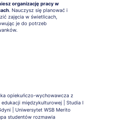
iesz organizację pracy w
cach
. Nauczysz się planować i
ić zajęcia w świetlicach,
wując je do potrzeb
anków.