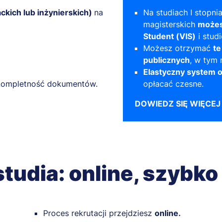
ackich lub inżynierskich)
na
Na studiach I stopnia
magisterskich
możes
Student (VIS)
i stud
Możesz otrzymać
te
publicznych
, w tym 
Elastyczny system o
z kompletność dokumentów.
opłacać czesne.
DOWIEDZ SIĘ WIĘCEJ
studia: online, szybko
Proces rekrutacji przejdziesz
online.