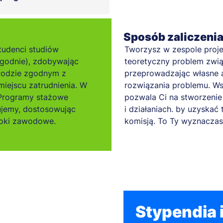
Sposób zaliczeni
tudenci studiów
Tworzysz w zespole proje
godnie), zdobywając
teoretyczny problem związ
wodzie zgodnym z
przeprowadzając własne a
miejscu zatrudnienia. W
rozwiązania problemu. Ws
. Programy stażowe
pozwala Ci na stworzenie 
ujemy, dostosowując
i działaniach. by uzyskać 
roki zawodowe.
komisją. To Ty wyznaczas
Stypendia i