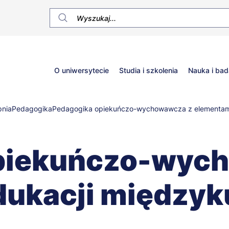
Główne
O uniwersytecie
Studia i szkolenia
Nauka i bad
menu
pnia
Pedagogika
Pedagogika opiekuńczo-wychowawcza z elementami
piekuńczo-wyc
ukacji międzyk