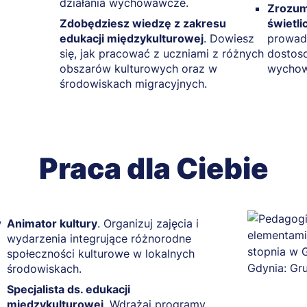
działania wychowawcze.
Zrozum
Zdobędziesz wiedzę z zakresu
świetli
edukacji międzykulturowej
. Dowiesz
prowadz
się, jak pracować z uczniami z różnych
dostoso
obszarów kulturowych oraz w
wychow
środowiskach migracyjnych.
Praca dla Ciebie
w
Animator kultury
. Organizuj zajęcia i
wydarzenia integrujące różnorodne
społeczności kulturowe w lokalnych
środowiskach.
Specjalista ds. edukacji
międzykulturowej
. Wdrażaj programy