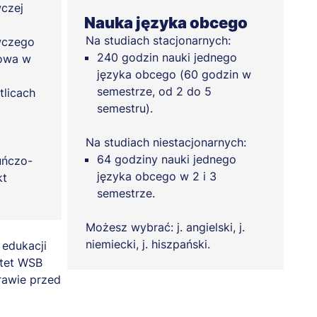
czej
Nauka języka obcego
Na studiach stacjonarnych:
wczego
240 godzin nauki jednego
rowa w
języka obcego (60 godzin w
semestrze, od 2 do 5
tlicach
semestru).
Na studiach niestacjonarnych:
64 godziny nauki jednego
uńczo-
języka obcego w 2 i 3
kt
semestrze.
Możesz wybrać: j. angielski, j.
niemiecki, j. hiszpański.