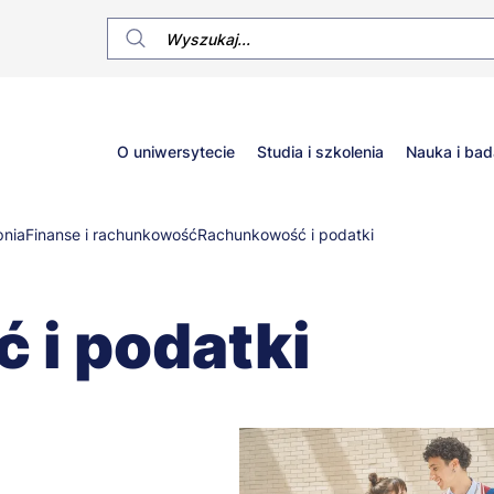
Główne
O uniwersytecie
Studia i szkolenia
Nauka i bad
menu
pnia
Finanse i rachunkowość
Rachunkowość i podatki
 i podatki