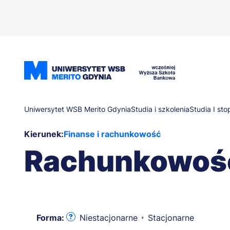
Przejdź
do
treści
Ścieżka
Uniwersytet WSB Merito Gdynia
Studia i szkolenia
Studia I sto
Kierunek:
Finanse i rachunkowość
nawigacyjna
Rachunkowość
Forma:
Niestacjonarne
Stacjonarne