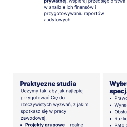
prywatnej.
Wspieraj przedsiębiorstwa
w analizie ich finansów i
przygotowywaniu raportów
audytowych.
Praktyczne studia
Wybra
specj
Uczymy tak, aby jak najlepiej
przygotować Cię do
Prawo
rzeczywistych wyzwań, z jakimi
Wynag
spotkasz się w pracy
Obsł
zawodowej.
Rozli
Projekty grupowe
– realne
Patol