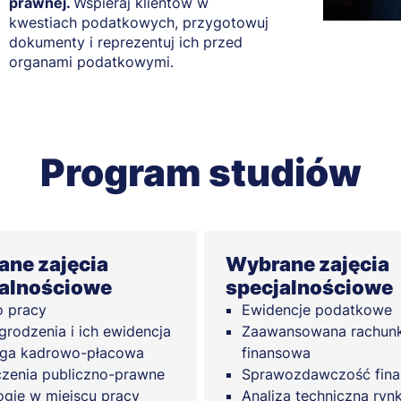
prawnej.
Wspieraj klientów w
kwestiach podatkowych, przygotowuj
dokumenty i reprezentuj ich przed
organami podatkowymi.
Program studiów
ne zajęcia
Wybrane zajęcia
alnościowe
specjalnościowe
 pracy
Ewidencje podatkowe
rodzenia i ich ewidencja
Zaawansowana rachun
uga kadrowo-płacowa
finansowa
czenia publiczno-prawne
Sprawozdawczość fin
ogie w miejscu pracy
Analiza techniczna ry