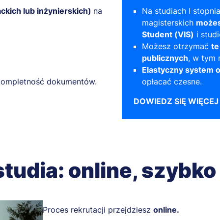
ackich lub inżynierskich)
na
Na studiach I stopnia
magisterskich
możes
Student (VIS)
i stud
Możesz otrzymać
te
publicznych
, w tym 
Elastyczny system o
z kompletność dokumentów.
opłacać czesne.
DOWIEDZ SIĘ WIĘCEJ
studia: online, szybko
Proces rekrutacji przejdziesz
online.