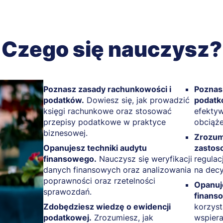
Czego się nauczysz?
Poznasz zasady rachunkowości i
Poznasz
podatków.
Dowiesz się, jak prowadzić
podatk
księgi rachunkowe oraz stosować
efektyw
przepisy podatkowe w praktyce
obciąż
biznesowej.
Zrozum
Opanujesz techniki audytu
zastos
finansowego.
Nauczysz się weryfikacji
regulac
danych finansowych oraz analizowania
na decy
poprawności oraz rzetelności
Opanuj
sprawozdań.
finans
Zdobędziesz wiedzę o ewidencji
korzys
podatkowej.
Zrozumiesz, jak
wspier