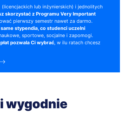
 (licencjackich lub inżynierskich) i jednolitych
z skorzystać z Programu Very Important
iować pierwszy semestr nawet za darmo.
 same stypendia, co studenci uczelni
naukowe, sportowe, socjalne i zapomogi.
płat pozwala Ci wybrać
, w ilu ratach chcesz
 i wygodnie