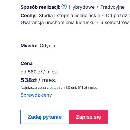
Sposób realizacji:
Hybrydowe
Tradycyjne
Cechy:
Studia I stopnia licencjackie
Od paździe
Gwarancja uruchomienia kierunku
6 semestrów
Miasto:
Gdynia
Cena
od
580 zł / mies.
538zł
/ mies.
Najniższa cena z ostatnich 30 dni: 511 zł / mies.
Sprawdź ceny
Zadaj pytanie
Zapisz się