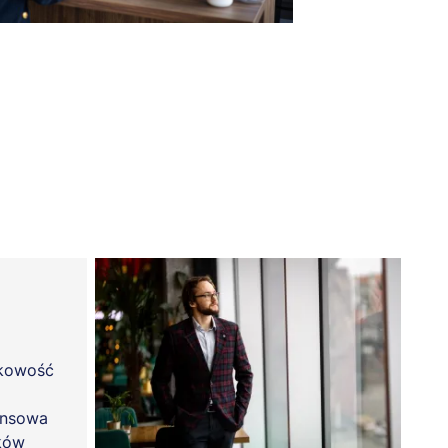
kowość
ansowa
nków