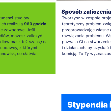
Sposób zaliczeni
tudenci studiów
Tworzysz w zespole proje
ich realizują
960 godzin
teoretyczny problem związ
ie zawodowe. Jeśli
przeprowadzając własne a
diów, możesz zaliczyć
rozwiązania problemu. Ws
tudiów masz też szansę na
pozwala Ci na stworzenie 
acodawcy, z którymi
i działaniach. by uzyskać 
nowisk, co ułatwia
komisją. To Ty wyznaczas
Stypendia i