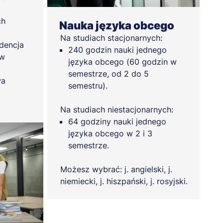
ch
Nauka języka obcego
Na studiach stacjonarnych:
dencja
240 godzin nauki jednego
 w
języka obcego (60 godzin w
semestrze, od 2 do 5
wa
semestru).
Na studiach niestacjonarnych:
64 godziny nauki jednego
języka obcego w 2 i 3
semestrze.
Możesz wybrać: j. angielski, j.
niemiecki, j. hiszpański, j. rosyjski.