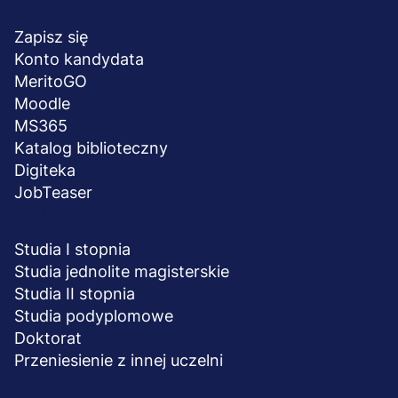
Menu
NA SKRÓTY
stopka
Zapisz się
Konto kandydata
MeritoGO
Moodle
MS365
Katalog biblioteczny
Digiteka
JobTeaser
STUDIA I SZKOLENIA
Studia I stopnia
Studia jednolite magisterskie
Studia II stopnia
Studia podyplomowe
Doktorat
Przeniesienie z innej uczelni
UCZELNIA