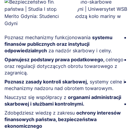
Poznasz mechanizmy funkcjonowania
systemu
N
finansów publicznych oraz instytucji
s
odpowiedzialnych
za nadzór skarbowy i celny.
p
Opanujesz podstawy prawa podatkowego,
celnego
Z
oraz regulacji dotyczących obrotu towarowego z
f
zagranicą.
r
Poznasz zasady kontroli skarbowej,
systemy celne i
N
mechanizmy nadzoru nad obrotem towarowym.
p
s
Nauczysz się współpracy z
organami administracji
skarbowej i służbami kontrolnymi.
R
p
Zdobędziesz wiedzę z zakresu
ochrony interesów
finansowych państwa, bezpieczeństwa
ekonomicznego