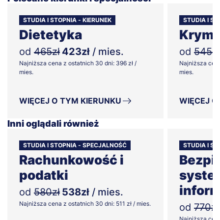
STUDIA I STOPNIA - KIERUNEK
STUDIA I S
Dietetyka
Krymi
od
465zł
423zł
/ mies.
od
545zł
Najniższa cena z ostatnich 30 dni: 396 zł /
Najniższa cena
mies.
mies.
WIĘCEJ O TYM KIERUNKU
WIĘCEJ O
Inni oglądali również
STUDIA I STOPNIA - SPECJALNOŚĆ
STUDIA I S
Rachunkowość i
Bezpi
podatki
syst
infor
od
580zł
538zł
/ mies.
Najniższa cena z ostatnich 30 dni: 511 zł / mies.
od
770zł
Najniższa cena 