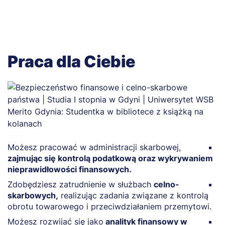
Praca dla Ciebie
Możesz pracować w administracji skarbowej,
Z
zajmując się kontrolą podatkową oraz wykrywaniem
d
nieprawidłowości finansowych.
p
Zdobędziesz zatrudnienie w służbach
celno-
M
skarbowych,
realizując zadania związane z kontrolą
n
obrotu towarowego i przeciwdziałaniem przemytowi.
p
Możesz rozwijać się jako
analityk finansowy w
Z