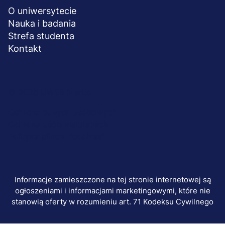
O uniwersytecie
Nauka i badania
Strefa studenta
Kontakt
Menu
© 2026 UWSB Merito
stopka-
Ochrona danych osobowych
Ochrona osób małoletnich
dodatkowe
Polityka plików "cookies"
Informacje zamieszczone na tej stronie internetowej są
ogłoszeniami i informacjami marketingowymi, które nie
stanowią oferty w rozumieniu art. 71 Kodeksu Cywilnego