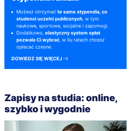
Możesz otrzymać
te same stypendia, co
studenci uczelni publicznych
, w tym
naukowe, sportowe, socjalne i zapomogi.
Dodatkowo,
elastyczny system opłat
pozwala Ci wybrać
, w ilu ratach chcesz
opłacać czesne.
DOWIEDZ SIĘ WIĘCEJ
Zapisy na studia: online,
szybko i wygodnie