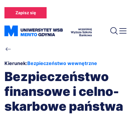
Przejdź
do
Zapisz się
treści
Ścieżka
nawigacyjna
Kierunek:
Bezpieczeństwo wewnętrzne
Bezpieczeństwo
finansowe i celno-
skarbowe państwa