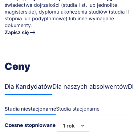
świadectwa dojrzałości (studia I st. lub jednolite
magisterskie), dyplomu ukończenia studiów (studia II
stopnia lub podyplomowe) lub inne wymagane
dokumenty.
Zapisz się
Ceny
Dla Kandydatów
Dla naszych absolwentów
Dla
Studia niestacjonarne
Studia stacjonarne
Czesne stopniowane
1 rok