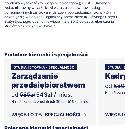
zwiększa wysokość czesnego określonego w § 3 ust. 1 Umowy o
wskaźnik równy wskaźnikowi wzrostu cen towarów i usług
konsumpcyjnych za rok kalendarzowy poprzedzający rok, w którym
dokonuje się waloryzacji, ogłoszony przez Prezesa Głównego Urzędu
Statystycznego, łącznie nie więcej niż o 30 % do czasu ukończenia
studiów określonych w Umowie.
Podobne kierunki i specjalności
STUDIA I STOPNIA - SPECJALNOŚĆ
STUDIA I S
Zarządzanie
Kadry 
przedsiębiorstwem
od
580zł
Najniższa cena 
od
585zł
543zł
/ mies.
Najniższa cena z ostatnich 30 dni: 516 zł / mies.
WIĘCEJ O TEJ SPECJALNOŚCI
WIĘCEJ O
Polecane kierunki i specjalności