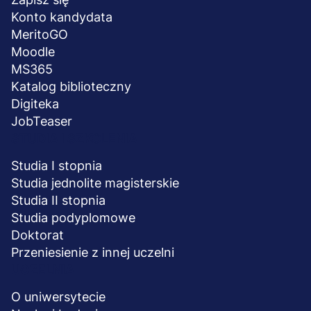
stopka
Konto kandydata
MeritoGO
Moodle
MS365
Katalog biblioteczny
Digiteka
JobTeaser
STUDIA I SZKOLENIA
Studia I stopnia
Studia jednolite magisterskie
Studia II stopnia
Studia podyplomowe
Doktorat
Przeniesienie z innej uczelni
UCZELNIA
O uniwersytecie