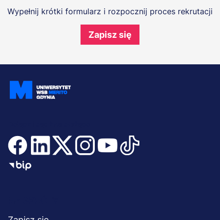
Wypełnij krótki formularz i rozpocznij proces rekrutacji
Zapisz się
Dołącz i bądź na bieżąco
Menu
NA SKRÓTY
Zapisz się