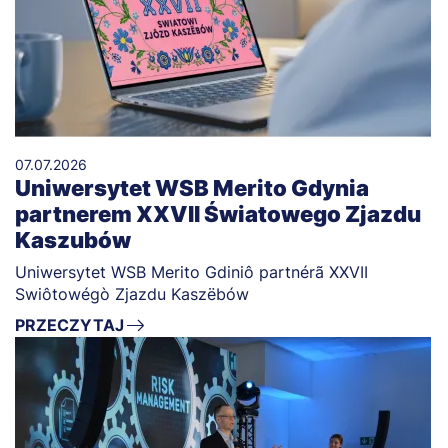
07.07.2026
Uniwersytet WSB Merito Gdynia
partnerem XXVII Światowego Zjazdu
Kaszubów
Uniwersytet WSB Merito Gdiniô partnérã XXVII
Swiôtowégò Zjazdu Kaszëbów
PRZECZYTAJ