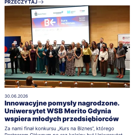
PRZECZYTAJ
30.06.2026
Innowacyjne pomysły nagrodzone.
Uniwersytet WSB Merito Gdynia
wspiera młodych przedsiębiorców
Za nami finał konkursu „Kurs na Biznes”, którego
Partnerem Głównym po raz kolejny był Uniwersytet