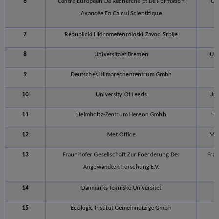
6
Centre Européen De Recherche Et De Formation
CE
Avancée En Calcul Scientifique
7
Republicki Hidrometeoroloski Zavod Srbije
R
8
Universitaet Bremen
UB
9
Deutsches Klimarechenzentrum Gmbh
D
10
University Of Leeds
Uni
11
Helmholtz-Zentrum Hereon Gmbh
HE
12
Met Office
Met
13
Fraunhofer Gesellschaft Zur Foerderung Der
Fra
Angewandten Forschung E.V.
14
Danmarks Tekniske Universitet
15
Ecologic Institut Gemeinnützige Gmbh