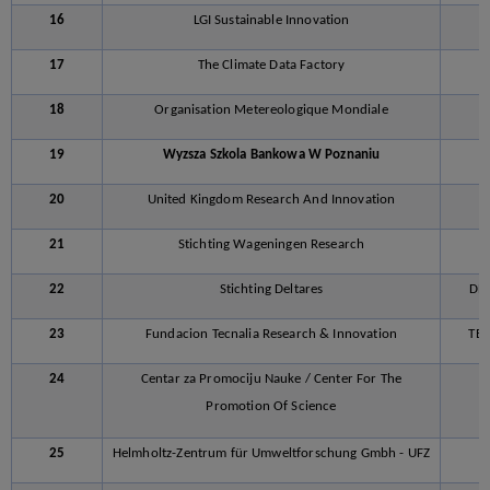
16
LGI Sustainable Innovation
17
The Climate Data Factory
T
18
Organisation Metereologique Mondiale
19
Wyzsza Szkola Bankowa W Poznaniu
20
United Kingdom Research And Innovation
21
Stichting Wageningen Research
W
22
Stichting Deltares
DE
23
Fundacion Tecnalia Research & Innovation
TEC
24
Centar za Promociju Nauke / Center For The
Promotion Of Science
25
Helmholtz-Zentrum für Umweltforschung Gmbh - UFZ