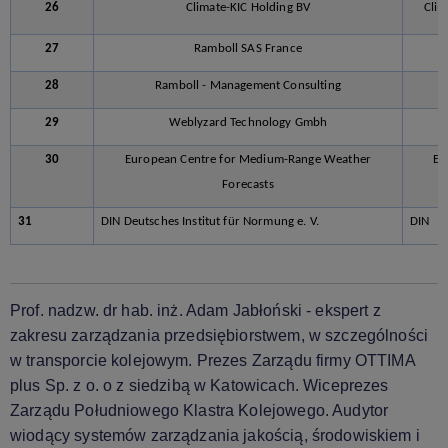
26
Climate-KIC Holding BV
Clim
27
Ramboll SAS France
28
Ramboll - Management Consulting
29
Weblyzard Technology Gmbh
30
European Centre for Medium-Range Weather
E
Forecasts
31
DIN Deutsches Institut für Normung e. V.
DIN
Prof. nadzw. dr hab. inż. Adam Jabłoński - ekspert z
zakresu zarządzania przedsiębiorstwem, w szczególności
w transporcie kolejowym. Prezes Zarządu firmy OTTIMA
plus Sp. z o. o z siedzibą w Katowicach. Wiceprezes
Zarządu Południowego Klastra Kolejowego. Audytor
wiodący systemów zarządzania jakością, środowiskiem i