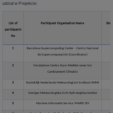
udział w Projekcie:
List of
Participant Organisation Name
Shor
participants
No
1
Barcelona Supercomputing Center - Centro Nacional
de Supercomputación (Coordinator)
2
Fondazione Centro Euro-Mediterraneo Sui
C
Cambiamenti Climatici
3
Koninklijk Nederlands Meteorologisch Instituut-KNMI
K
4
Sveriges Meteorologiska Och Hydrologiska Institut
S
5
Mariene Informatie Service 'MARIS' BV
M