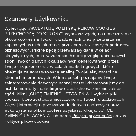
Przejdź
do
Menu
Szanowny Użytkowniku
treści
Szukaj
Wybierając „AKCEPTUJĘ POLITYKĘ PLIKÓW COOKIES I
PRZECHODZĘ DO STRONY", wyrażasz zgodę na umieszczanie
Aktualności
plików cookies na Twoich urządzeniach oraz przetwarzanie
zapisanych w nich informacji przez nas oraz naszych partnerów
biznesowych. Pliki te będą przetwarzały dane w celach
Prof. Adam Jabłoński
statystycznych, m.in. w zakresie: historii przeglądania naszych
stron, Twoich danych lokalizacyjnych generowanych przez
kierownikiem nowego
Twoje urządzenie oraz w celach marketingowych, które
obejmują zautomatyzowaną analizę Twojej aktywności na
grantu przyznanego w
stronach internetowych. W ten sposób poznajemy Twoje
zainteresowania dotyczące naszej oferty i dostosowujemy do
ramach programu
nich komunikaty marketingowe. Jeśli chcesz zmienić zakres
zgód, kliknij „CHCĘ ZMIENIĆ USTAWIENIA" i wybierz pliki
cookies, które zostaną umieszczone na Twoich urządzeniach.
HORYZONT 2021-2027
Więcej informacji o przetwarzaniu danych osobowych oraz
wykorzystaniu plików cookies uzyskasz, klikając „CHCĘ
13 stycznia 2022
ZMIENIĆ USTAWIENIA" lub adres
Polityce prywatności
oraz w
Polityce plików cookies