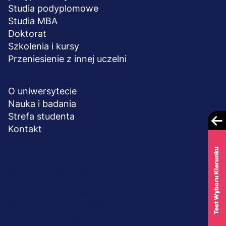
Studia podyplomowe
Studia MBA
Doktorat
Szkolenia i kursy
Przeniesienie z innej uczelni
UCZELNIA
O uniwersytecie
Nauka i badania
Strefa studenta
Kontakt
Test Wyboru Kierunku
Menu
© 2026 UWSB Merito
stopka-
Ochrona danych osobowych
Ochrona osób małoletnich
dodatkowe
Polityka plików "cookies"