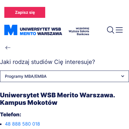
Przejdź
do
Zapisz się
treści
Ścieżka
nawigacyjna
Jaki rodzaj studiów Cię interesuje?
Programy MBA/EMBA
Uniwersytet WSB Merito Warszawa.
Kampus Mokotów
Telefon:
48 888 580 018