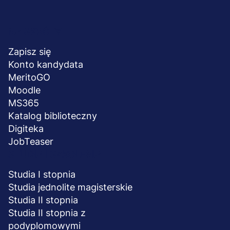
Menu
NA SKRÓTY
stopka
Zapisz się
Konto kandydata
MeritoGO
Moodle
MS365
Katalog biblioteczny
Digiteka
JobTeaser
STUDIA I SZKOLENIA
Studia I stopnia
Studia jednolite magisterskie
Studia II stopnia
Studia II stopnia z
podyplomowymi