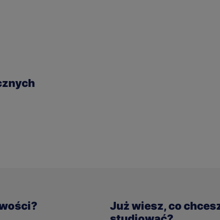
icznych
iwości?
Już wiesz, co chces
studiować?