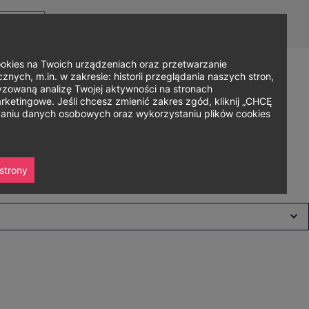
Top
Men
Prz
Kontakt
Dla mediów
Logowanie
PL
menu
WC
ję
ies na Twoich urządzeniach oraz przetwarzanie
nych, m.in. w zakresie: historii przeglądania naszych stron,
zowaną analizę Twojej aktywności na stronach
Zapisz się
ania
Współpraca
Strefa studenta
ketingowe. Jeśli chcesz zmienić zakres zgód, kliknij „CHCĘ
rzaniu danych osobowych oraz wykorzystaniu plików cookies
strony