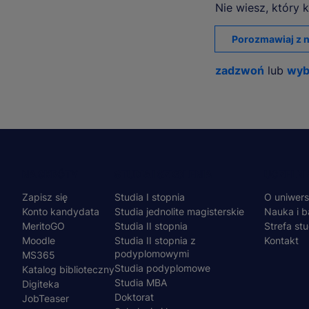
Nie wiesz, który k
Porozmawiaj z n
zadzwoń
lub
wyb
Menu
NA SKRÓTY
STUDIA I SZKOLENIA
UCZELNI
Zapisz się
Studia I stopnia
O uniwers
stopka
Konto kandydata
Studia jednolite magisterskie
Nauka i b
MeritoGO
Studia II stopnia
Strefa st
Moodle
Studia II stopnia z
Kontakt
podyplomowymi
MS365
Studia podyplomowe
Katalog biblioteczny
Studia MBA
Digiteka
Doktorat
JobTeaser