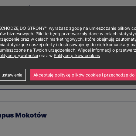
HODZĘ DO STRONY", wyrażasz zgodę na umieszczanie plików cook
ów biznesowych. Pliki te będą przetwarzały dane w celach statystycz
rządzenie oraz w celach marketingowych, które obejmują zautomaty
Główne
O uniwersytecie
Studia i szkolenia
Nauka i bad
a dotyczące naszej oferty i dostosowujemy do nich komunikaty mar
ą umieszczone na Twoich urządzeniach. Więcej informacji o przetwa
menu
olityce prywatności
oraz w
Polityce plików cookies
 ustawienia
Akceptuję politykę plików cookies i przechodzę do 
ampus Mokotów