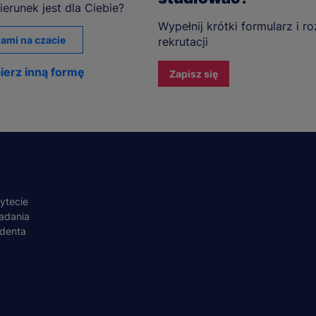
ierunek jest dla Ciebie?
Wypełnij krótki formularz i r
ami na czacie
rekrutacji
ierz inną formę
Zapisz się
A
ytecie
adania
udenta