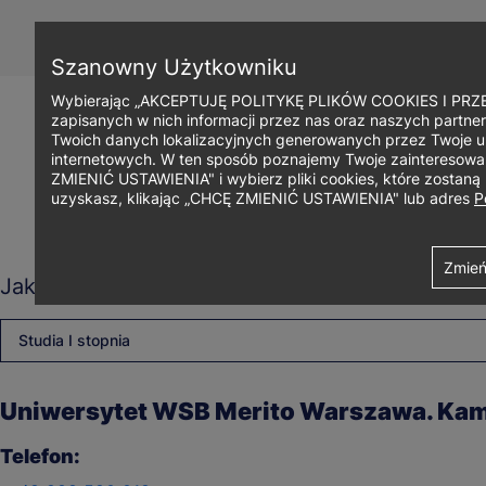
Przejdź
do
treści
Szanowny Użytkowniku
Wybierając „AKCEPTUJĘ POLITYKĘ PLIKÓW COOKIES I PRZEC
zapisanych w nich informacji przez nas oraz naszych partner
Twoich danych lokalizacyjnych generowanych przez Twoje u
internetowych. W ten sposób poznajemy Twoje zainteresowani
ZMIENIĆ USTAWIENIA" i wybierz pliki cookies, które zostan
uzyskasz, klikając „CHCĘ ZMIENIĆ USTAWIENIA" lub adres
P
Ścieżka
Uniwersytet WSB Merito Warszawa
Ajax
Contact details views
Zmień
Jaki rodzaj studiów Cię interesuje?
nawigacyjna
Studia I stopnia
Uniwersytet WSB Merito Warszawa. K
Telefon: