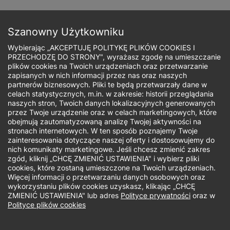
Przejdź
do
Zapisz się
treści
Szanowny Użytkowniku
Wybierając „AKCEPTUJĘ POLITYKĘ PLIKÓW COOKIES I
PRZECHODZĘ DO STRONY", wyrażasz zgodę na umieszczanie
plików cookies na Twoich urządzeniach oraz przetwarzanie
zapisanych w nich informacji przez nas oraz naszych
Ścieżka
partnerów biznesowych. Pliki te będą przetwarzały dane w
celach statystycznych, m.in. w zakresie: historii przeglądania
nawigacyjna
naszych stron, Twoich danych lokalizacyjnych generowanych
Jaki rodzaj studiów Cię interesuje?
przez Twoje urządzenie oraz w celach marketingowych, które
obejmują zautomatyzowaną analizę Twojej aktywności na
stronach internetowych. W ten sposób poznajemy Twoje
Studia I stopnia
zainteresowania dotyczące naszej oferty i dostosowujemy do
nich komunikaty marketingowe. Jeśli chcesz zmienić zakres
zgód, kliknij „CHCĘ ZMIENIĆ USTAWIENIA" i wybierz pliki
Uniwersytet WSB Merito Warszawa.
cookies, które zostaną umieszczone na Twoich urządzeniach.
Więcej informacji o przetwarzaniu danych osobowych oraz
Kampus Mokotów
wykorzystaniu plików cookies uzyskasz, klikając „CHCĘ
ZMIENIĆ USTAWIENIA" lub adres
Polityce prywatności
oraz w
Telefon:
Polityce plików cookies
48 888 580 018