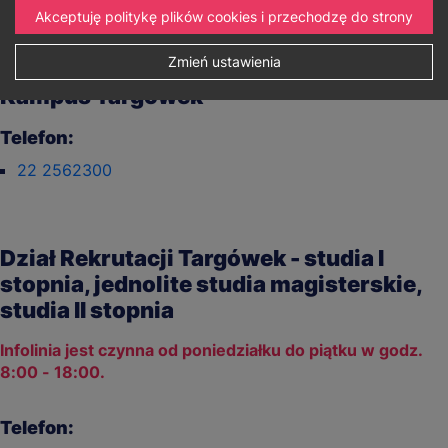
Akceptuję politykę plików cookies i przechodzę do strony
Zmień ustawienia
Uniwersytet WSB Merito Warszawa.
Kampus Targówek
Telefon:
22 2562300
Dział Rekrutacji Targówek - studia I
stopnia, jednolite studia magisterskie,
studia II stopnia
Infolinia jest czynna od poniedziałku do piątku w godz.
8:00 - 18:00.
Telefon: