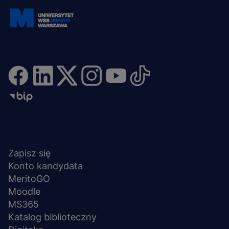
Dołącz i bądź na bieżąco
Menu
NA SKRÓTY
stopka
Zapisz się
Konto kandydata
MeritoGO
Moodle
MS365
Katalog biblioteczny