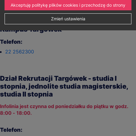
Akceptuję politykę plików cookies i przechodzę do strony
Zmień ustawienia
Uniwersytet WSB Merito Warszawa.
Kampus Targówek
Telefon:
22 2562300
Dział Rekrutacji Targówek - studia I
stopnia, jednolite studia magisterskie,
studia II stopnia
Infolinia jest czynna od poniedziałku do piątku w godz.
8:00 - 18:00.
Telefon: