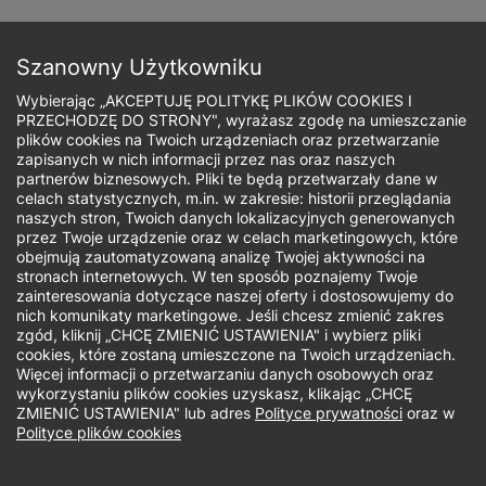
Przejdź
do
Zapisz się
treści
Szanowny Użytkowniku
Wybierając „AKCEPTUJĘ POLITYKĘ PLIKÓW COOKIES I
PRZECHODZĘ DO STRONY", wyrażasz zgodę na umieszczanie
plików cookies na Twoich urządzeniach oraz przetwarzanie
zapisanych w nich informacji przez nas oraz naszych
Ścieżka
partnerów biznesowych. Pliki te będą przetwarzały dane w
celach statystycznych, m.in. w zakresie: historii przeglądania
nawigacyjna
naszych stron, Twoich danych lokalizacyjnych generowanych
Jaki rodzaj studiów Cię interesuje?
przez Twoje urządzenie oraz w celach marketingowych, które
obejmują zautomatyzowaną analizę Twojej aktywności na
stronach internetowych. W ten sposób poznajemy Twoje
Studia I stopnia
zainteresowania dotyczące naszej oferty i dostosowujemy do
nich komunikaty marketingowe. Jeśli chcesz zmienić zakres
zgód, kliknij „CHCĘ ZMIENIĆ USTAWIENIA" i wybierz pliki
Uniwersytet WSB Merito Warszawa.
cookies, które zostaną umieszczone na Twoich urządzeniach.
Więcej informacji o przetwarzaniu danych osobowych oraz
Kampus Mokotów
wykorzystaniu plików cookies uzyskasz, klikając „CHCĘ
ZMIENIĆ USTAWIENIA" lub adres
Polityce prywatności
oraz w
Telefon:
Polityce plików cookies
48 888 580 018