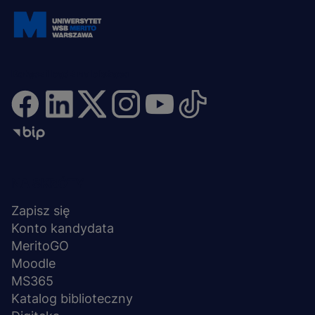
Dołącz i bądź na bieżąco
Menu
NA SKRÓTY
stopka
Zapisz się
Konto kandydata
MeritoGO
Moodle
MS365
Katalog biblioteczny