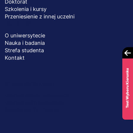
Doktorat
Szkolenia i kursy
Przeniesienie z innej uczelni
UCZELNIA
O uniwersytecie
Nauka i badania
Strefa studenta
Kontakt
Test Wyboru Kierunku
Menu
© 2026 UWSB Merito
stopka-
Ochrona danych osobowych
Ochrona osób małoletnich
dodatkowe
Polityka plików "cookies"