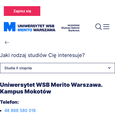
Przejdź
do
Zapisz się
treści
Ścieżka
nawigacyjna
Jaki rodzaj studiów Cię interesuje?
Studia II stopnia
Uniwersytet WSB Merito Warszawa.
Kampus Mokotów
Telefon:
48 888 580 018