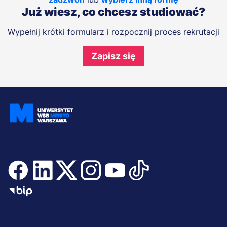
Już wiesz, co chcesz studiować?
Wypełnij krótki formularz i rozpocznij proces rekrutacji
Zapisz się
Dołącz i bądź na bieżąco