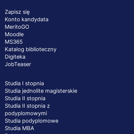
Menu
NA SKRÓTY
stopka
Zapisz się
Konto kandydata
MeritoGO
Moodle
MS365
Katalog biblioteczny
Digiteka
JobTeaser
STUDIA I SZKOLENIA
Studia I stopnia
Studia jednolite magisterskie
Studia II stopnia
Studia II stopnia z
podyplomowymi
Studia podyplomowe
Studia MBA