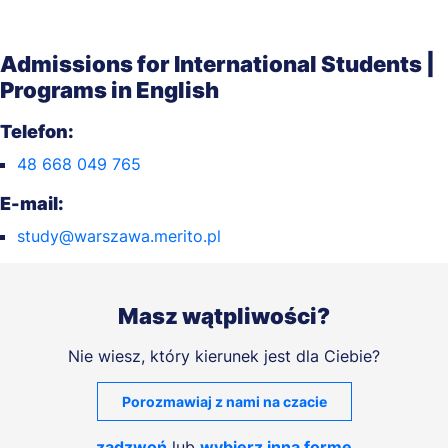
Admissions for International Students |
Programs in English
Telefon:
48 668 049 765
E-mail:
study@warszawa.merito.pl
Masz wątpliwości?
Nie wiesz, który kierunek jest dla Ciebie?
Porozmawiaj z nami na czacie
zadzwoń
lub
wybierz inną formę