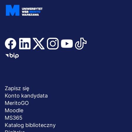
Dołącz i bądź na bieżąco
Menu
NA SKRÓTY
stopka
Zapisz się
Konto kandydata
MeritoGO
Moodle
MS365
Katalog biblioteczny