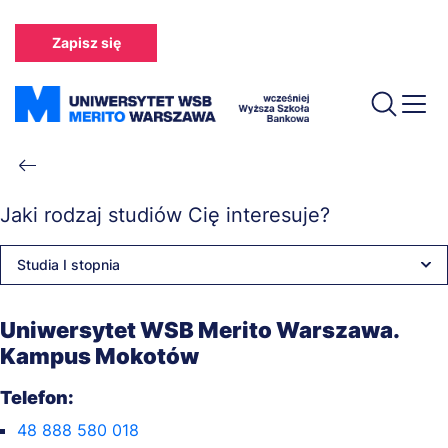
Przejdź
do
Zapisz się
treści
Ścieżka
nawigacyjna
Jaki rodzaj studiów Cię interesuje?
Studia I stopnia
Uniwersytet WSB Merito Warszawa.
Kampus Mokotów
Telefon:
48 888 580 018