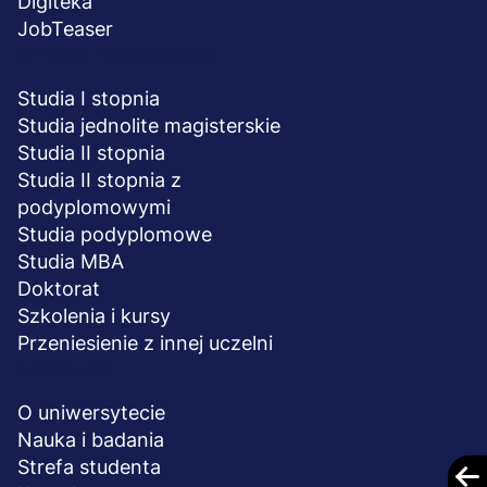
Digiteka
JobTeaser
STUDIA I SZKOLENIA
Studia I stopnia
Studia jednolite magisterskie
Studia II stopnia
Studia II stopnia z
podyplomowymi
Studia podyplomowe
Studia MBA
Doktorat
Szkolenia i kursy
Przeniesienie z innej uczelni
UCZELNIA
O uniwersytecie
Nauka i badania
Strefa studenta