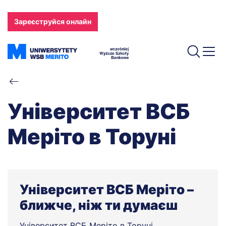
Перейти
до
Зареєструйся онлайн
основного
вмісту
Рядок
навіґації
Університет ВСБ
Меріто в Торуні
Університет ВСБ Меріто –
ближче, ніж ти думаєш
Університет ВСБ Меріто в Торуні