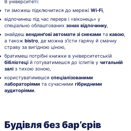
В університеті:
ти зможеш підключитися до мережі
Wi‑Fi
,
відпочинеш під час перерв і «віконець» у
спеціально облаштованих
зонах відпочинку
,
знайдеш
вендинґові автомати зі снеками
та
кавою
,
а також
bistro
, де можна з’їсти гарячу й смачну
страву за вигідною ціною,
братимеш потрібні книжки в університетській
бібліотеці
й готуватимешся до іспитів у
читальній
залі
з тихою зоною,
користуватимешся
спеціалізованими
лабораторіями
та сучасними
гібридними
аудиторіями
.
Будівля без бар’єрів