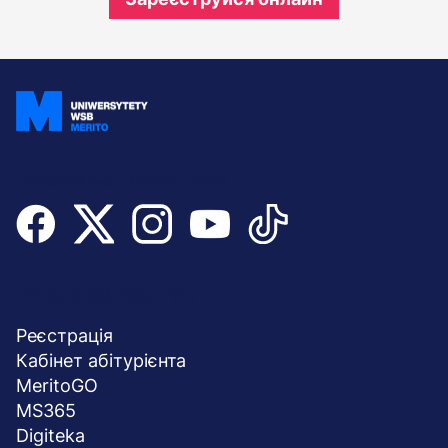
Приєднуйтесь і будьте в курсі
Menu
ШВИДКИЙ ДОСТУП
stopka
Реєстрація
Кабінет абітурієнта
MeritoGO
MS365
Digiteka