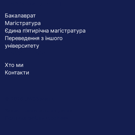
ПРОГРАМИ НАВЧАННЯ
Бакалаврат
Магістратура
Єдина п’ятирічна магістратура
Переведення з іншого
університету
ПРО УНІВЕРСИТЕТ
Хто ми
Контакти
Menu
© 2026 UWSB Merito
stopka-
Захист персональних даних
Політика файлів «cookies»
dodatkowe