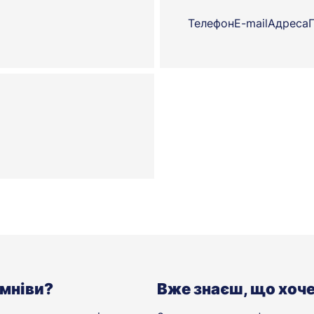
Телефон
E-mail
Адреса
мніви?
Вже знаєш, що хоч