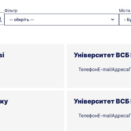
Фільтр
Міста
-- оберіть --
- Б
ві
Університет ВСБ 
Телефон
E-mail
Адреса
ьку
Університет ВСБ 
Телефон
E-mail
Адреса