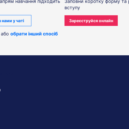
напрям навчання підходить
Заповни коротку форму та 
вступу
 нами у чаті
Зареєструйся онлайн
або
обрати інший спосіб
ІВЕРСИТЕТ
и