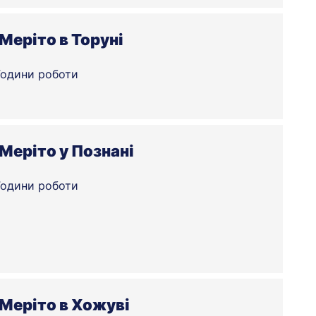
Меріто в Торуні
Години роботи
Меріто у Познані
Години роботи
 Меріто в Хожуві