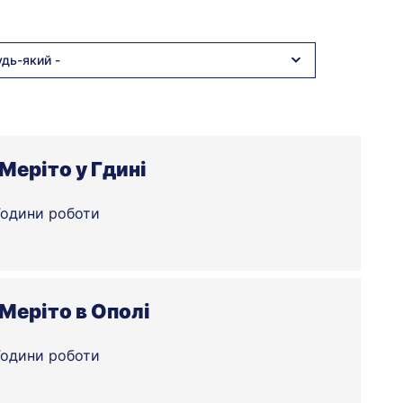
удь-який -
Меріто у Гдині
Години роботи
Меріто в Ополі
Години роботи