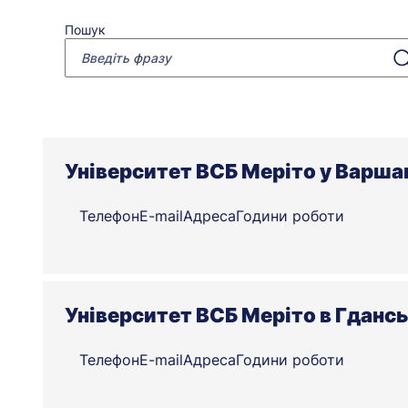
Пошук
Університет ВСБ Меріто у Варша
Телефон
E-mail
Адреса
Години роботи
Університет ВСБ Меріто в Гданс
Телефон
E-mail
Адреса
Години роботи