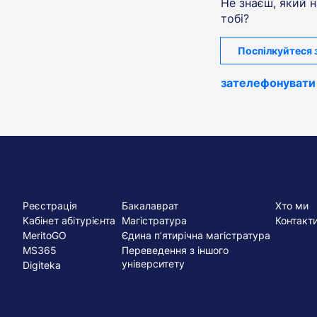
Не знаєш, який 
тобі?
Поспілкуйтеся з
зателефонувати
Menu
ШВИДКИЙ ДОСТУП
ПРОГРАМИ НАВЧАННЯ
ПРО УН
Реєстрація
Бакалаврат
Хто ми
stopka
Кабінет абітурієнта
Магістратура
Контакт
MeritoGO
Єдина п’ятирічна магістратура
MS365
Переведення з іншого
університету
Digiteka