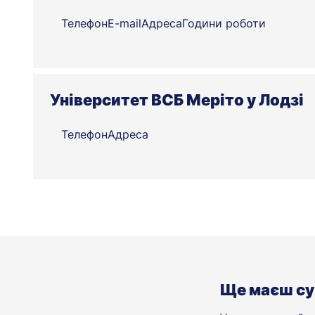
Телефон
E-mail
Адреса
Години роботи
Університет ВСБ Меріто у Лодзі
Телефон
Адреса
Ще маєш су