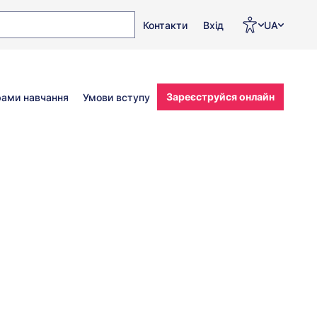
Top
Men
Prz
Контакти
Вхід
UA
menu
WCA
jęz
Зареєструйся онлайн
рами навчання
Умови вступу