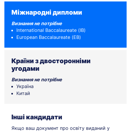
Міжнародні дипломи
Визнання не потрібне
International Baccalaureate (IB)
European Baccalaureate (EB)
Країни з двосторонніми
угодами
Визнання не потрібне
Україна
Китай
Інші кандидати
Якщо ваш документ про освіту виданий у