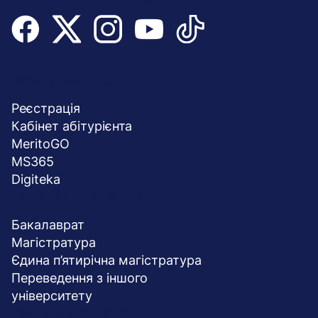
Menu
ШВИДКИЙ ДОСТУП
stopka
Реєстрація
Кабінет абітурієнта
MeritoGO
MS365
Digiteka
ПРОГРАМИ НАВЧАННЯ
Бакалаврат
Магістратура
Єдина п’ятирічна магістратура
Переведення з іншого
університету
ПРО УНІВЕРСИТЕТ