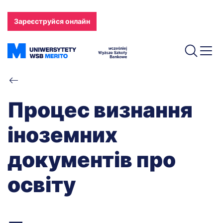
Перейти
до
Зареєструйся онлайн
основного
вмісту
Рядок
навіґації
Процес визнання
іноземних
документів про
освіту