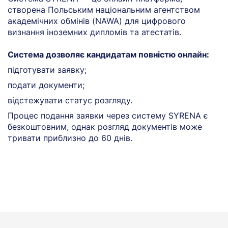
створена Польським національним агентством
е
академічних обмінів (NAWA) для цифрового
п
визнання іноземних дипломів та атестатів.
к
Система дозволяє кандидатам повністю онлайн:
У
Я
підготувати заявку;
У
подати документи;
в
S
відстежувати статус розгляду.
ч
Процес подання заявки через систему SYRENA є
безкоштовним, однак розгляд документів може
тривати приблизно до 60 днів.