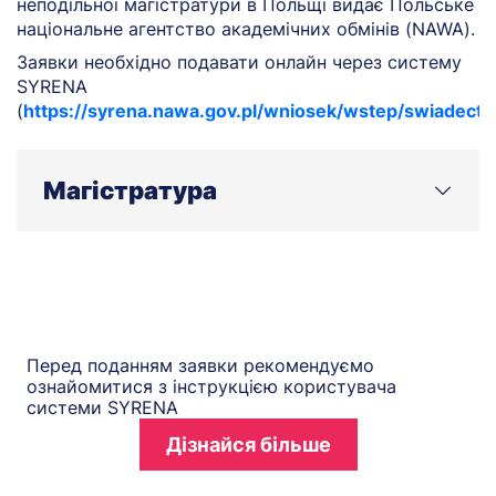
неподільної магістратури в Польщі видає Польське
національне агентство академічних обмінів (NAWA).
Заявки необхідно подавати онлайн через систему
SYRENA
(
https://syrena.nawa.gov.pl/wniosek/wstep/swiadect
Магістратура
Починаючи з 1 липня 2025 року, офіційне
підтвердження права на вступ на програми другого
циклу навчання (магістратура) в Польщі видає
Польське національне агентство академічних
обмінів (NAWA).
Перед поданням заявки рекомендуємо
Заявки необхідно подавати онлайн через систему
ознайомитися з інструкцією користувача
SYRENA
системи SYRENA
(
https://syrena.nawa.gov.pl/wniosek/wstep/dyplom
).
Дізнайся більше