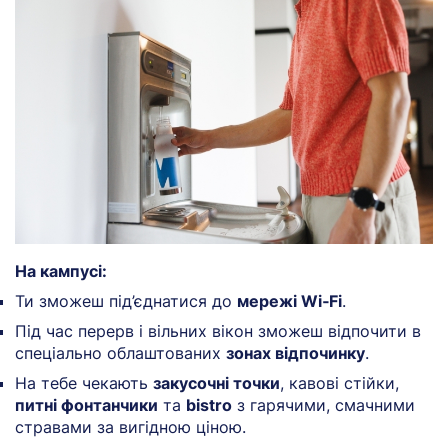
На кампусі:
Ти зможеш під’єднатися до
мережі Wi‑Fi
.
Під час перерв і вільних вікон зможеш відпочити в
спеціально облаштованих
зонах відпочинку
.
На тебе чекають
закусочні точки
, кавові стійки,
питні фонтанчики
та
bistro
з гарячими, смачними
стравами за вигідною ціною.