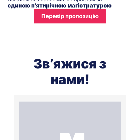
єдиною п’ятирічною магістратурою
Перевір пропозицію
Зв’яжися з
нами!