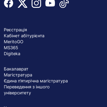
Menu
ШВИДКИЙ ДОСТУП
stopka
Реєстрація
Кабінет абітурієнта
MeritoGO
MS365
Digiteka
ПРОГРАМИ НАВЧАННЯ
Бакалаврат
Магістратура
Єдина п’ятирічна магістратура
Переведення з іншого
університету
ПРО УНІВЕРСИТЕТ