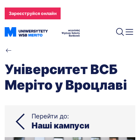
Перейти
до
Зареєструйся онлайн
основного
вмісту
Рядок
навіґації
Університет ВСБ
Меріто у Вроцлаві
Перейти до:
Наші кампуси