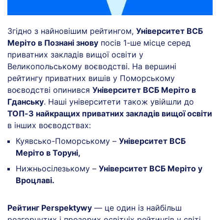
Згідно з найновішим рейтингом,
Університет ВСБ
Меріто в Познані знову
посів 1-ше місце серед
приватних закладів вищої освіти у
Великопольському воєводстві. На вершині
рейтингу приватних вишів у Поморському
воєводстві опинився
Університет ВСБ Меріто в
Гданську
. Наші університети також увійшли до
ТОП-3 найкращих приватних закладів вищої освіти
в інших воєводствах:
Куявсько-Поморському –
Університет ВСБ
Меріто в Торуні,
Нижньосілезькому –
Університет ВСБ Меріто у
Вроцлаві.
Рейтинг Perspektywy
— це один із найбільш
розгорнутих і прозорих освітніх рейтингів у світі.