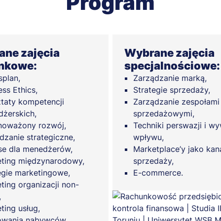
Program
ne zajęcia
Wybrane zajęcia
nkowe:
specjalnościowe:
splan,
Zarządzanie marką,
ess Ethics,
Strategie sprzedaży,
taty kompetencji
Zarządzanie zespołami
żerskich,
sprzedażowymi,
oważony rozwój,
Techniki perswazji i wy
dzanie strategiczne,
wpływu,
se dla menedżerów,
Marketplace’y jako kan
ting międzynarodowy,
sprzedaży,
egie marketingowe,
E-commerce.
ting organizacji non-
,
ting usług,
owania nabywców,