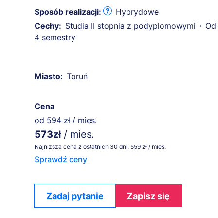
Sposób realizacji:
Hybrydowe
Cechy:
Studia II stopnia z podyplomowymi
Od 
4 semestry
Miasto:
Toruń
Cena
od
594 zł / mies.
573zł
/ mies.
Najniższa cena z ostatnich 30 dni: 559 zł / mies.
Sprawdź ceny
Zadaj pytanie
Zapisz się