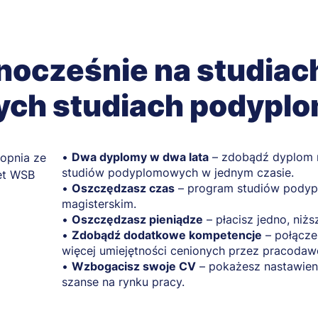
nocześnie na studiach 
ych studiach podypl
•
Dwa dyplomy w dwa lata
– zdobądź dyplom m
studiów podyplomowych w jednym czasie.
•
Oszczędzasz czas
– program studiów podypl
magisterskim.
•
Oszczędzasz pieniądze
– płacisz jedno, niż
•
Zdobądź dodatkowe kompetencje
– połącze
więcej umiejętności cenionych przez pracoda
•
Wzbogacisz swoje CV
– pokażesz nastawien
szanse na rynku pracy.