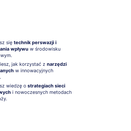
sz się
technik perswazji i
ania wpływu
w środowisku
owym.
esz, jak korzystać z
narzędzi
anych
w innowacyjnych
.
sz wiedzę o
strategiach sieci
wych
i nowoczesnych metodach
ży.