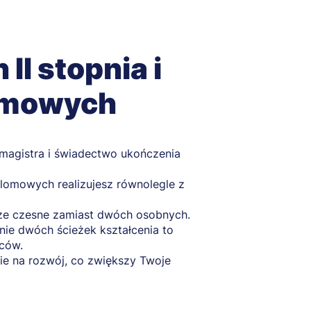
II stopnia i
omowych
agistra i świadectwo ukończenia
omowych realizujesz równolegle z
sze czesne zamiast dwóch osobnych.
nie dwóch ścieżek kształcenia to
wców.
ie na rozwój, co zwiększy Twoje