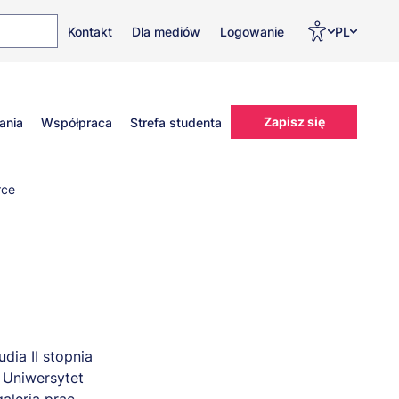
Top
Men
Prz
Kontakt
Dla mediów
Logowanie
PL
menu
WC
ję
Zapisz się
ania
Współpraca
Strefa studenta
rce