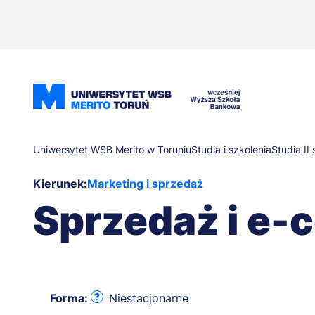
Przejdź
do
treści
Ścieżka
Uniwersytet WSB Merito w Toruniu
Studia i szkolenia
Studia I
Kierunek:
Marketing i sprzedaż
nawigacyjna
Sprzedaż i e
Forma:
Niestacjonarne