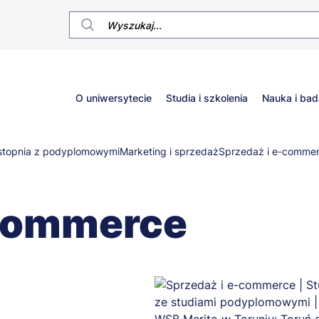
Główne
O uniwersytecie
Studia i szkolenia
Nauka i bad
menu
I stopnia z podyplomowymi
Marketing i sprzedaż
Sprzedaż i e-comme
-commerce