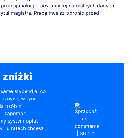
profesjonalnej pracy opartej na realnych danych
 tytuł magistra. Pracę musisz obronić przed
 zniżki
same stypendia, co
licznych, w tym
la osób z
 i zapomogi.
ny system opłat
 ilu ratach chcesz