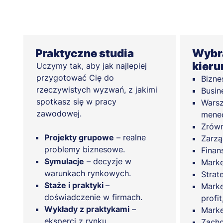
Praktyczne studia
Wybra
kieru
Uczymy tak, aby jak najlepiej
przygotować Cię do
Bizne
rzeczywistych wyzwań, z jakimi
Busin
spotkasz się w pracy
Warsz
zawodowej.
mened
Zrówn
Projekty grupowe
– realne
Zarzą
problemy biznesowe.
Finan
Symulacje
– decyzje w
Marke
warunkach rynkowych.
Strat
Staże i praktyki
–
Marke
doświadczenie w firmach.
profit
Wykłady z praktykami
–
Marke
eksperci z rynku.
Zach