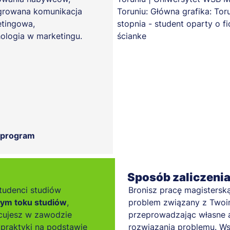
growana komunikacja
tingowa,
ologia w marketingu.
 program
Sposób zaliczeni
tudenci studiów
Bronisz pracę magisterską
łym toku studiów
,
problem związany z Twoim 
cujesz w zawodzie
przeprowadzając własne a
praktyki na podstawie
rozwiązania problemu. Ws