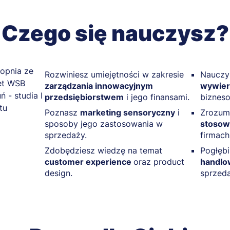
Czego się nauczysz?
Rozwiniesz umiejętności w zakresie
Nauczy
zarządzania innowacyjnym
wywier
przedsiębiorstwem
i jego finansami.
biznes
Poznasz
marketing sensoryczny
i
Zrozumi
sposoby jego zastosowania w
stosow
sprzedaży.
firmach
Zdobędziesz wiedzę na temat
Pogłębi
customer experience
oraz product
handlo
design.
sprzeda