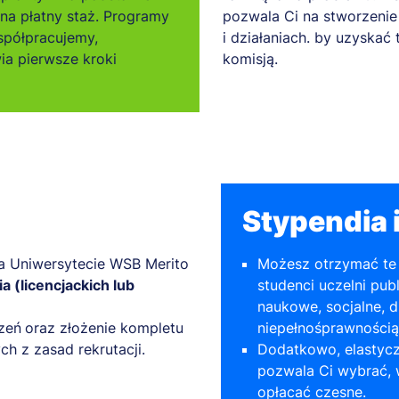
 na płatny staż. Programy
pozwala Ci na stworzenie 
spółpracujemy,
i działaniach. by uzyskać
ia pierwsze kroki
komisją.
Stypendia i
na Uniwersytecie WSB Merito
Możesz otrzymać te 
a (licencjackich lub
studenci uczelni pub
naukowe, socjalne, d
szeń
oraz złożenie kompletu
niepełnośprawnością
 z zasad rekrutacji.
Dodatkowo, elastycz
pozwala Ci wybrać, w
opłacać czesne.