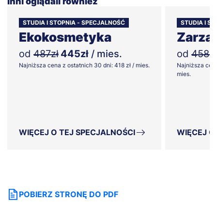
Inni oglądali również
STUDIA I STOPNIA - SPECJALNOŚĆ
STUDIA I ST
Ekokosmetyka
Zarzą
od
487zł
445zł
/ mies.
od
458zł
Najniższa cena z ostatnich 30 dni: 418 zł / mies.
Najniższa cena
mies.
WIĘCEJ O TEJ SPECJALNOŚCI
WIĘCEJ O
POBIERZ STRONĘ DO PDF