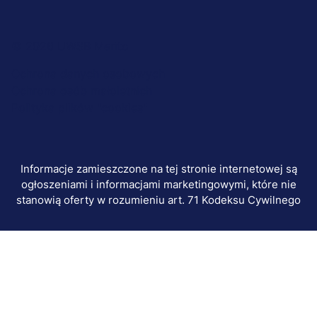
Menu
© 2026 UWSB Merito
stopka-
Ochrona danych osobowych
Ochrona osób małoletnich
dodatkowe
Polityka plików "cookies"
Informacje zamieszczone na tej stronie internetowej są
ogłoszeniami i informacjami marketingowymi, które nie
stanowią oferty w rozumieniu art. 71 Kodeksu Cywilnego