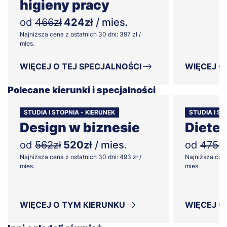
higieny pracy
od
466zł
424zł
/ mies.
Najniższa cena z ostatnich 30 dni: 397 zł /
mies.
WIĘCEJ O TEJ SPECJALNOŚCI
WIĘCEJ O
Polecane kierunki i specjalności
STUDIA I STOPNIA - KIERUNEK
STUDIA I ST
Design w biznesie
Diete
od
562zł
520zł
/ mies.
od
475zł
Najniższa cena z ostatnich 30 dni: 493 zł /
Najniższa cena
mies.
mies.
WIĘCEJ O TYM KIERUNKU
WIĘCEJ O