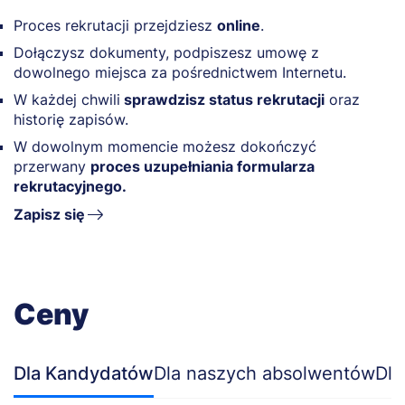
Proces rekrutacji przejdziesz
online
.
Dołączysz dokumenty, podpiszesz umowę z
dowolnego miejsca za pośrednictwem Internetu.
W każdej chwili
sprawdzisz status rekrutacji
oraz
historię zapisów.
W dowolnym momencie możesz dokończyć
przerwany
proces uzupełniania formularza
rekrutacyjnego.
Zapisz się
Ceny
Dla Kandydatów
Dla naszych absolwentów
Dla