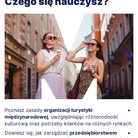
Czego się nauczysz?
Poznasz zasady
organizacji turystyki
N
międzynarodowej
, uwzględniając różnorodność
o
kulturową oraz potrzeby klientów na różnych rynkach.
tu
Dowiesz się, jak zarządzać
przedsiębiorstwem
P