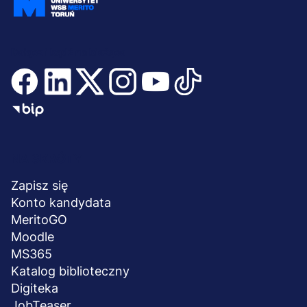
Dołącz i bądź na bieżąco
Menu
NA SKRÓTY
stopka
Zapisz się
Konto kandydata
MeritoGO
Moodle
MS365
Katalog biblioteczny
Digiteka
JobTeaser