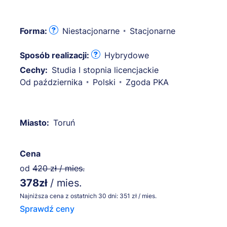
Forma:
Niestacjonarne
Stacjonarne
Sposób realizacji:
Hybrydowe
Cechy:
Studia I stopnia licencjackie
Od października
Polski
Zgoda PKA
Miasto:
Toruń
Cena
od
420 zł / mies.
378zł
/ mies.
Najniższa cena z ostatnich 30 dni: 351 zł / mies.
Sprawdź ceny