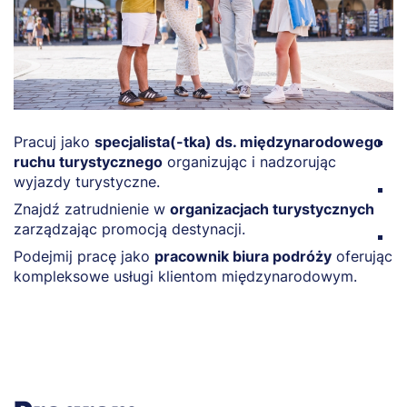
Pracuj jako
specjalista(-tka) ds. międzynarodowego
P
ruchu turystycznego
organizując i nadzorując
w
wyjazdy turystyczne.
O
Znajdź zatrudnienie w
organizacjach turystycznych
t
zarządzając promocją destynacji.
Z
Podejmij pracę jako
pracownik biura podróży
oferując
ds
kompleksowe usługi klientom międzynarodowym.
p