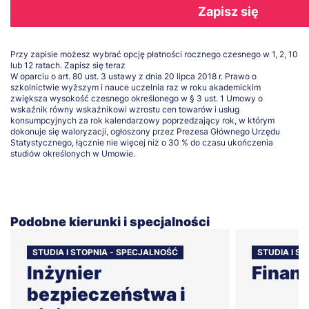
Zapisz się
Przy zapisie możesz wybrać opcję płatności rocznego czesnego w 1, 2, 10
lub 12 ratach.
Zapisz się teraz
W oparciu o art. 80 ust. 3 ustawy z dnia 20 lipca 2018 r. Prawo o
szkolnictwie wyższym i nauce uczelnia raz w roku akademickim
zwiększa wysokość czesnego określonego w § 3 ust. 1 Umowy o
wskaźnik równy wskaźnikowi wzrostu cen towarów i usług
konsumpcyjnych za rok kalendarzowy poprzedzający rok, w którym
dokonuje się waloryzacji, ogłoszony przez Prezesa Głównego Urzędu
Statystycznego, łącznie nie więcej niż o 30 % do czasu ukończenia
studiów określonych w Umowie.
Podobne kierunki i specjalności
STUDIA I STOPNIA - SPECJALNOŚĆ
STUDIA I S
Inżynier
Finan
bezpieczeństwa i