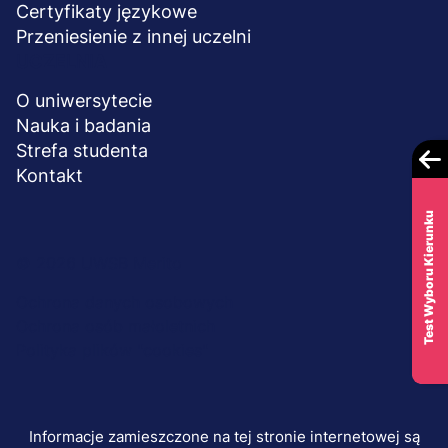
Certyfikaty językowe
Przeniesienie z innej uczelni
UCZELNIA
O uniwersytecie
Nauka i badania
Strefa studenta
Kontakt
Test Wyboru Kierunku
Menu
© 2026 UWSB Merito
stopka-
Ochrona danych osobowych
Ochrona osób małoletnich
dodatkowe
Polityka plików "cookies"
Informacje zamieszczone na tej stronie internetowej są