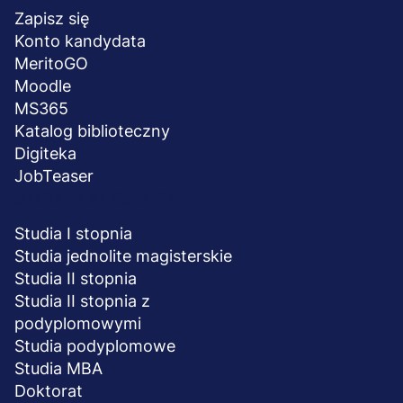
stopka
Zapisz się
Konto kandydata
MeritoGO
Moodle
MS365
Katalog biblioteczny
Digiteka
JobTeaser
STUDIA I SZKOLENIA
Studia I stopnia
Studia jednolite magisterskie
Studia II stopnia
Studia II stopnia z
podyplomowymi
Studia podyplomowe
Studia MBA
Doktorat