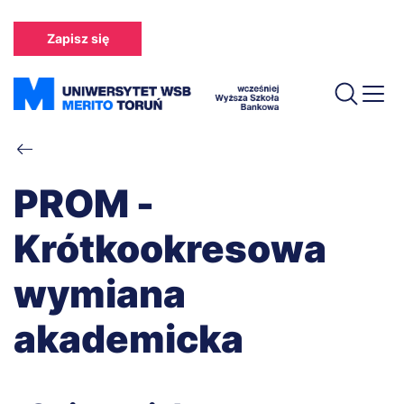
Przejdź
do
Zapisz się
treści
Ścieżka
nawigacyjna
PROM -
Krótkookresowa
wymiana
akademicka