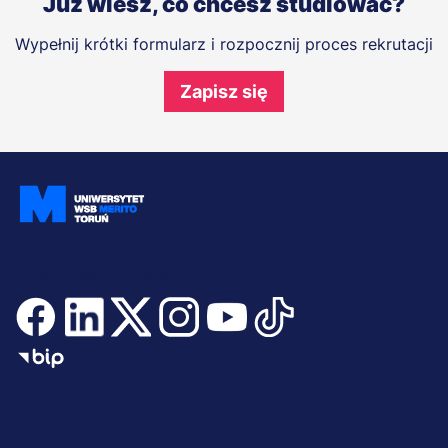
Już wiesz, co chcesz studiować?
Wypełnij krótki formularz i rozpocznij proces rekrutacji
Zapisz się
Dołącz i bądź na bieżąco
Menu
NA SKRÓTY